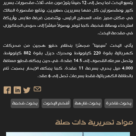
يتسع اليخت لما يصل إلى 12 ضيفًا يتوزّعون على ثلاث مقصورات بسرير
كبير ومقصورتين كل منها بسريرين صغيرين. وتقع مقصورة المالك
في مكان مميز على السطح الرئيس، وتتضمن غرفة ملابس وأريكة
استرخاء وصالة فخمة، كما توفر وصولاً مباشرًا إلى حوض الجاكوزي
في مقدمة اليخت.
يأتي اليخت "سيمينا" مجهّزًا بنظام دفع هجين من محركات
كهربائية بقوة 220 كيلوواط ومحرك ديزل بقوة 882 كيلوواط،
وتصل سرعته القصوى إلى 14.5 عقدة، في حين يمكنه قطع مسافة
4,000 ميل بحري بسرعة 11 عقدة. كما يمكنه الإبحار بصمت تام
بالطاقة الكهربائية فقط بسرعات تصل إلى 6 عقد.
يخوت فاخرة
يخوت فارهة
أفخم اليخوت
يخوت فخمة
مواد تحريرية ذات صلة