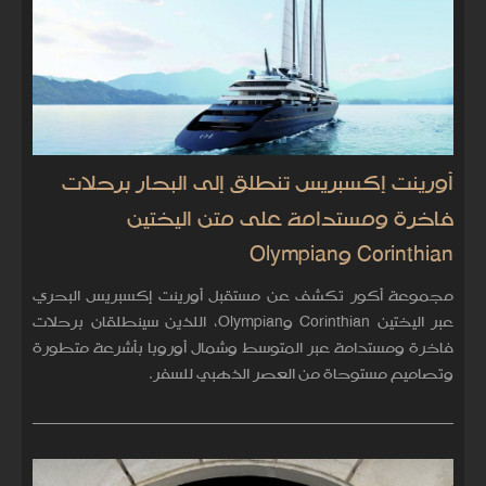
أورينت إكسبريس تنطلق إلى البحار برحلات
فاخرة ومستدامة على متن اليختين
Corinthian وOlympian
مجموعة أكور تكشف عن مستقبل أورينت إكسبريس البحري
عبر اليختين Corinthian وOlympian، اللذين سينطلقان برحلات
فاخرة ومستدامة عبر المتوسط وشمال أوروبا بأشرعة متطورة
وتصاميم مستوحاة من العصر الذهبي للسفر.