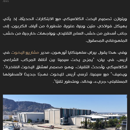
Ares
ويتوازن تصميم اليخت الكلاسيكي مع الابتكارات الحديثة، إذ يأتي
بهيكل فولاذي متين وبنية علوية متطورة من ألياف الكربون، إلى
جانب أسطح من خشب الساج التقليدي وواجهات خارجية من خشب
الماهوغاني المصقول.
وفي هذا يقول بيراي ساهينكايا أورهون، مدير
مشاريع اليخوت
في
آريس، في بيان: "يمزج يخت سيمينا بين أناقة المركب الشراعي
الكلاسيكي وأحدث التقنيات، وهو مصمم لعشاق اليخوت الفاخرة".
ويضيف:" مع سيمينا، تُرسي آريس لليخوت نهجًا جديدًا لأسطولها
المستقبلي: جريء، وخالد، ومتطور تقنيًا".