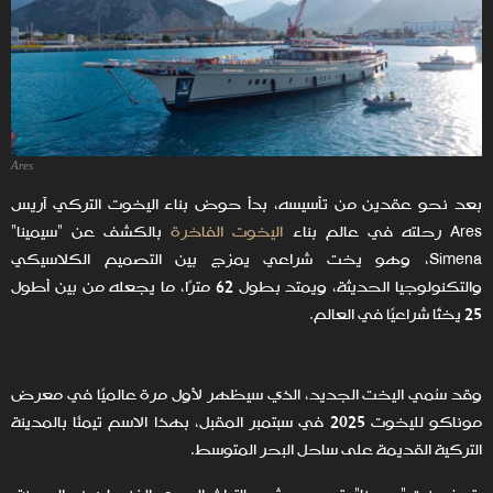
Ares
بعد نحو عقدين من تأسيسه، بدأ حوض بناء اليخوت التركي آريس
Ares رحلته في عالم بناء
اليخوت الفاخرة
بالكشف عن "سيمينا"
Simena، وهو يخت شراعي يمزج بين التصميم الكلاسيكي
والتكنولوجيا الحديثة، ويمتد بطول 62 مترًا، ما يجعله من بين أطول
25 يختًا شراعيًا في العالم.
وقد سُمي اليخت الجديد، الذي سيظهر لأول مرة عالميًا في معرض
موناكو لليخوت 2025 في سبتمبر المقبل، بهذا الاسم تيمنًا بالمدينة
التركية القديمة على ساحل البحر المتوسط.