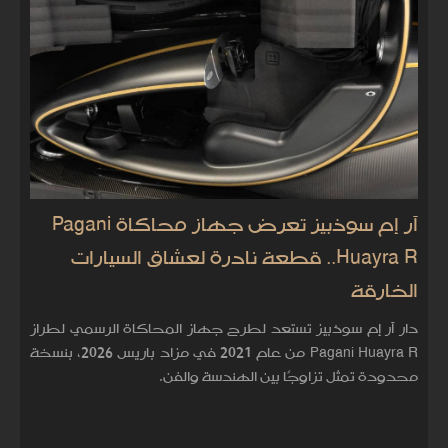
آر إم سوذبيز تعرض جهاز محاكاة Pagani
Huayra R.. قطعة نادرة لعشاق السيارات
الخارقة
دار آر إم سوذبيز تستعد لطرح جهاز المحاكاة الرسمي لطراز
Pagani Huayra R من عام 2021 في مزاد باريس 2026، بنسخة
محدودة تمثل تزاوجًا بين الهندسة والفن.