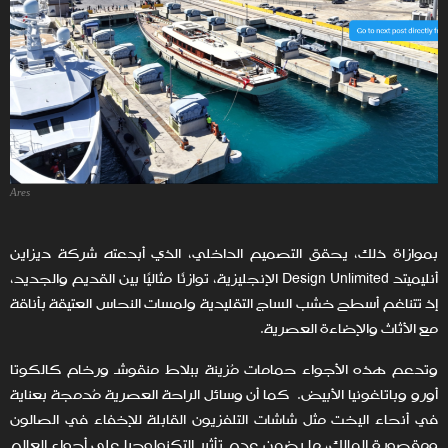
Ares
بموازاة ذلك، يحقق التصميم الداخلي، الذي أبدعته شركة ديزاين
أنليميتد Design Unlimited الإنجليزية، توازنًا مثاليًا بين القديم والجديد،
إذ تتناغم أسطح خشب الساج التقليدية ولمسات النحاس العتيقة بأناقة
مع الأثاث والإضاءة العصرية.
وتدعم هذه الأجواء حمامات مُزينة ببلاط منقوشـ ورخام كالكوتا
أورو وباتاغونيا الأبيض. كما أن وسائل الراحة العصرية مُدمجة بعناية
في أنحاء اليخت مثل شاشات التلفزيون القابلة للإخفاء في الصالون
ومقصورة المالك، ما يضمن عدم تأثير التكنولوجيا على أجواء العالم