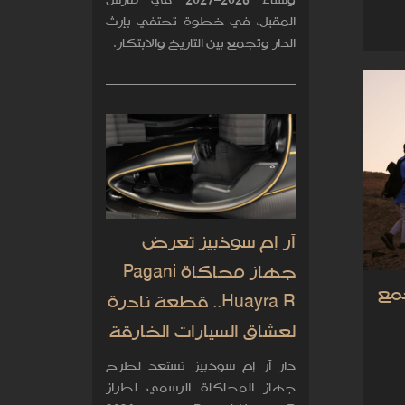
وشتاء 2026–2027 في مارس
المقبل، في خطوة تحتفي بإرث
الدار وتجمع بين التاريخ والابتكار.
آر إم سوذبيز تعرض
جهاز محاكاة Pagani
ارب تجمع
Huayra R.. قطعة نادرة
لعشاق السيارات الخارقة
دار آر إم سوذبيز تستعد لطرح
جهاز المحاكاة الرسمي لطراز