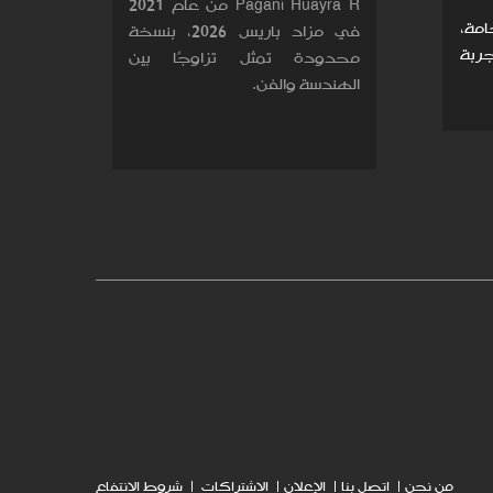
Pagani Huayra R من عام 2021
مة،
في مزاد باريس 2026، بنسخة
ربة
محدودة تمثل تزاوجًا بين
الهندسة والفن.
من نحن
اتصل بنا
الإعلان
الاشتراكات
شروط الانتفاع