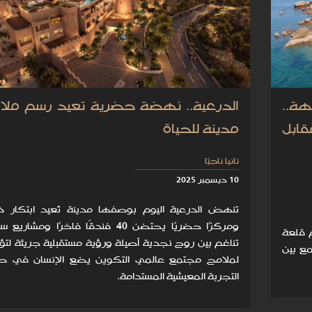
هة..
الدرعية.. نهضة حضرية تعيد رسم ملا
قابل
مدينة للحياة
تانيا ناجيّا
10 ديسمبر 2025
تنهض الدرعية اليوم بوصفها مدينة تُعيد ابتكار ذ
ومركزًا حضريًا يحتضن 40 فندقًا فاخرًا ومشاري
 قلعة
تناغم بين روح نجدية أصيلة ورؤية مستقبلية جريئة ل
ة تجمع بين
لملامح مجتمع عالمي التكوين يضع الإنسان في ص
التجربة المعيشية المستدامة.