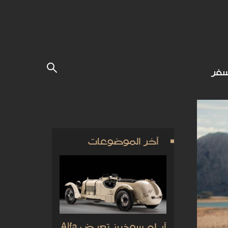
فر
آخر الموضوعات
آر إم سوذبيز تعرض Alfa