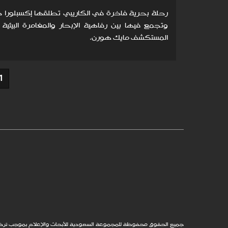
رحلة بحرية فاخرة في الكاريبي تطلقها إكسبلورا جو
وتجمع فيها بين رفاهية الإبحار والمغامرة البيئية 
المستكشف مايك هورن.
1
جميع الحقوق محفوظة للمجموعة السعودية للأبحاث والإعلام بموجب ترخيص من Robb Report Media, LLC، التابعة لمجموعةCorporation