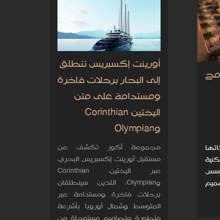
أورينت إكسبريس تنطلق
مح
إلى البحار برحلات فاخرة
ومستدامة على متن
اليختين Corinthian
وOlympian
مجموعة أكور تكشف عن
اتها
مستقبل أورينت إكسبريس البحري
ع سكنية
عبر اليختين Corinthian
تؤسس
وOlympian، اللذين سينطلقان
ميم
برحلات فاخرة ومستدامة عبر
المتوسط وشمال أوروبا بأشرعة
متطورة وتصاميم مستوحاة من