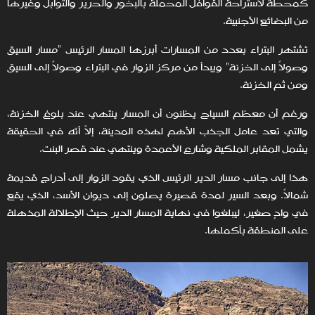
كمحطة لاستراحة القوافل المحملة بالبخور والحرير والتوابل وغيرها
من البضائع الأجنبية.
تشتهر البتراء بعدد من المسارات أبرزها المسار الرئيس "مسار السيق
وصولاً إلى الخزنة" ويبدأ من مركز الزوار في البتراء وصولاً إلى السيق
ومن ثم الخزنة.
ورغم أن معظم السياح يظنون أن المسار ينتهي عند بلوغ الخزنة،
والتي تعد عامل الجذب الأهم لهذه المدينة، إلاّ أنّه في الحقيقة
يشمل المقابر الملكية وشارع الأعمدة وينتهي عند قصر البنت.
هذا إلى جانب مسار الدير الرئيس الذي يقود الزوار إلى أدراجٍ قديمة
شمالاً. وبعد السير لمدة قصيرة يصلون إلى ديوان الأسد، الذي يقع
في وادٍ صغير، ليبلغوا في نهاية المسار الدير حيث الإطلالة المذهلة
على المنطقة بأكملها.