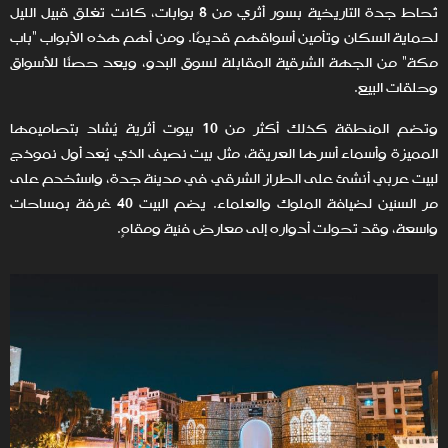
تُحاط جدة التاريخية بسور أثري من 8 بوابات، كانت تغلق قبيل الليل
لحماية السكان وتأمين أسواقهم قديمًا. ومن أهم هذه الأبواب "باب
مكة" من الجهة الشرقية المقابلة لسوق البدو، ويعد حصنًا للأسواق
وحلقات البيع.
وتضم المنطقة كذلك أكثر من 10 بيوت أثرية يُشاد بتصاميمها
المميزة وأسماء أسرها العريقة، مثل بيت نصيف الذي يُعد أول نموذج
لبيت عربي أنشئ على الطراز الشرقي في مدينة جدة، واستُخدم على
مر السنين لضيافة الملوك والعلماء. يضم البيت 40 غرفة بمساحات
واسعة، وقد تحولت أدواره إلى معارض فنية ومقاهٍ.