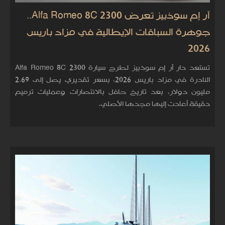
آر إم سوذبيز تعرض Alfa Romeo 8C 2300..
جوهرة السباقات الإيطالية في مزاد باريس
2026
تستعد دار آر إم سوذبيز لطرح سيارة Alfa Romeo 8C 2300
النادرة في مزاد باريس 2026، بسعر تقديري يصل إلى 2.69
مليون دولار، بعد تاريخ حافل بالانتصارات وعمليات ترميم
دقيقة أعادت إليها مجدها الأصلي.