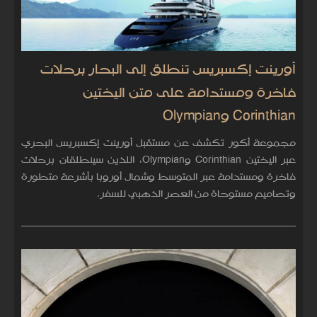
أورينت إكسبريس تنطلق إلى البحار برحلات
فاخرة ومستدامة على متن اليختين
Corinthian وOlympian
مجموعة أكور تكشف عن مستقبل أورينت إكسبريس البحري
عبر اليختين Corinthian وOlympian، اللذين سينطلقان برحلات
فاخرة ومستدامة عبر المتوسط وشمال أوروبا بأشرعة متطورة
وتصاميم مستوحاة من العصر الذهبي للسفر.