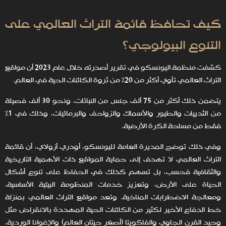
كيف تحافظ قائمة التراث العالمي على
التنوع البيولوجي؟
كشفت منظمة اليونسكو في تقرير أصدرته خلال عام 2023 أن مواقع
التراث العالمي تأوي أكثر من 20% من ثروة الكائنات الحية في العالم.
يتضمن ذلك أكثر من 75 ألف جنس من النباتات، ونحو 30 ألف فصيلة
من الثدييات والطيور والأسماك والزواحف والبرمائيات، وذلك في 1%
فقط من مساحة الكرة الأرضية.
وفي ذلك توضح المديرة العامة لليونسكو، أودري أزولاي، أن قائمة
التراث العالمي لا تهدف إلى حماية المواقع ذات الأهمية التاريخية
والثقافية فحسب، بل تسهم كذلك في الحفاظ على تنوع أشكال
الحياة على الأرض، وتعزيز خدمات المنظومة البيئية الأساسية،
ومعالجة الاضطرابات المناخية. وتعد مواقع التراث العالمي بمنزلة
خط الدفاع الأخير لكثير من الكائنات الحية المهددة بالانقراض مثل
وحيد القرن الجاوي والفاكويتا (أصغر حيتان العالم) والإغوانا الوردية،