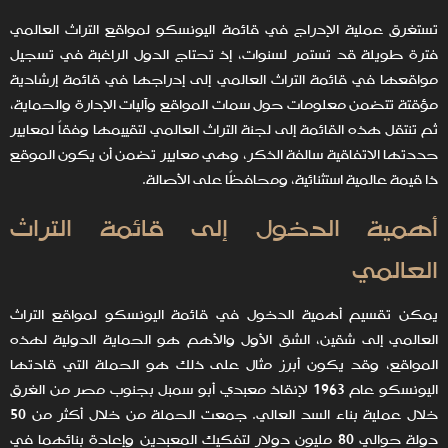
تستغرق عملية الإدراج في قائمة اليونسكو لمواقع التراث العالمي
فترة طويلة قد تستمر لسنوات، إذ تحتاج الدول الراغبة في تسجيل
مواقعها في قائمة التراث العالمي إلى إدراجها في قائمة إرشادية
مؤقتة تتضمن معلومات حول سمات المواقع وآليات الإدارة والحماية،
ثم تنتقل هذه القائمة إلى لجنة التراث العالمي لتقييمها وفقاً لمعايير
حددتها الاتفاقية سالفة الذكر، وهي معايير تضمن أن يكون الموقع
ذا قيمة عالمية استثنائية، ومحافظًا على الأصالة.
أهمية الدخول إلى قائمة التراث
العالمي
يمكن تقسيم أهمية الدخول في قائمة اليونسكو لمواقع التراث
العالمي إلى شقين، الشق الأول والأهم هو الحماية الدولية لهذه
المواقع، وقد يكون أبرز مثال على ذلك هو الحملة التي قادتها
اليونسكو عام 1963 لإنقاذ معبدي أبو سمبل بجنوب مصر من الغرق
خلال عملية بناء السد العالي. جمعت الحملة من خلال أكثر من 50
دولة حوالي 80 مليون دولار لتفكيك المعبدين وإعادة بنائهما في