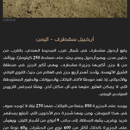
UNESCO
أرخبيل سقطرى - اليمن
يقع أرخبيل سقطرى في شمال غرب المحيط الهندي، بالقرب من
خليج عدن، وهو أرخبيل يمني يمتد على مساحة 250 كيلومترًا، ويتألف
من 6 جزر، أكبرها جزيرة سقطرى، وهي أكبر الجزر في منطقة
الشرق الأوسط، وأحد أهم أربع جزرٍ في العالم من حيث التنوع النباتي
والأحيائي، إذ تعد موطنًا لآلاف النباتات والحيوانات والطيور المستوطنة
التي لا يمكن العثور عليها في أي مكان آخر، وفقًا لمجلس الترويج
السياحي اليمني.
يوجد على الجزيرة 850 جنسًا من النباتات، منها 270 نبتة لا توجد سوى
في هذا الموطن، ومن بينها شجرة دم الأخوين التي تتمتع بمظهر
فريد وغريب يشبه المظلة، إلى جانب 9 أنواع من أشجار اللبان. ويعيش
على الجزيرة كذلك أكثر من 600 نوعٍ من الحشرات و60 نوعًا من