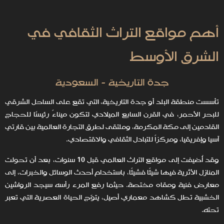
أهم مواقع التراث الثقافي في
الشرق الأوسط
جدة التاريخية - السعودية
تأسست منطقة البلد أو جدة
التاريخية، التي تقع على الساحل الشرقي
للبحر الأحمر، في القرن السابع الميلادي لتكون ميناءً رئيسًا للحجاج
القادمين إلى مكة المكرمة، وملتقى لطرق التجارة العالمية بين قارتي
آسيا وإفريقيا، ومركزاً للتبادل الثقافي والاقتصادي.
وقد أُضيفت إلى مواقع التراث العالمي قبل 10 سنوات، بعد أن تحولت
المنازل الأثرية فيها شيئًا فشيئًا، باستخدام أحدث الوسائل والخبرات، إلى
معارض فنية ومقاه مختصة. حيثما رفع المرء رأسه سيجد الرواشين
الخشبية تطل كشاهد معماري أصيل، يتوّج الحياة العصرية التي تعبر
تحته.