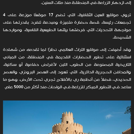
إلى ازدهار الزراعة في المنطقـة منذ مئات السنين.
تروي مواقع العين الثقافية، التي تضم 17 موقعًا موزعة على 4
تجمعات رئيسة، قصة حضارة متميزة ومبدعة تنفرد بقدرتها على
مواجهة التحديات التي فرضتها بيئتها الطبيعية القاسية، ومواردها
الشحيحة.
وقد أُضيفت إلى مواقع التراث العالمي نظرًا لما تقدمه من شهادة
استثنائية على تطور الحضارات القديمة في المنطقة، من المباني
التاريخية المصنوعة من الطوب اللبن لأغراض دفاعية أو سكنية،
والمدافن الحجرية الدائرية، التي تعود إلى العصر البرونزي والعصر
الحديدي، فضلاً عن أنظمة ري بالأفلاج تجري تحت الأرض، وهو ما
ساعد فـي التطور المبكر للزراعة فـي الواحات منذ أكثر من 5000 عام.