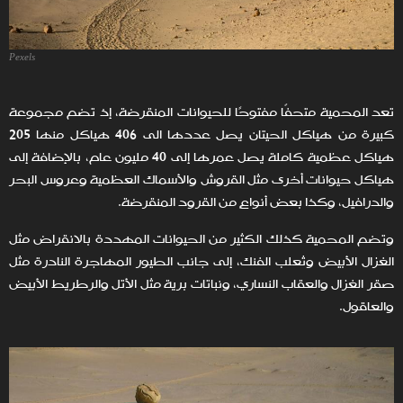
Pexels
تعد المحمية متحفًا مفتوحًا للحيوانات المنقرضة، إذ تضم مجموعة
هياكل عظمية كاملة يصل عمرها إلى 40 مليون عام، بالإضافة إلى
هياكل حيوانات أخرى مثل القروش والأسماك العظمية وعروس البحر
والدرافيل‏، وكذا بعض أنواعٍ من القرود المنقرضة.
وتضم المحمية كذلك الكثير من الحيوانات المهددة بالانقراض مثل
الغزال الأبيض وثعلب الفنك، إلى جانب الطيور المهاجرة النادرة مثل
صقر الغزال والعقاب النساري، ونباتات برية مثل الأتل والرطريط الأبيض
والعاقول.