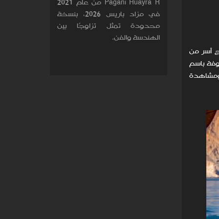
Pagani Huayra R من عام 2021
في مزاد باريس 2026، بنسخة
محدودة تمثل تزاوجًا بين
الهندسة والفن.
ج آسر من
وفة باسم
 ومشاهدة