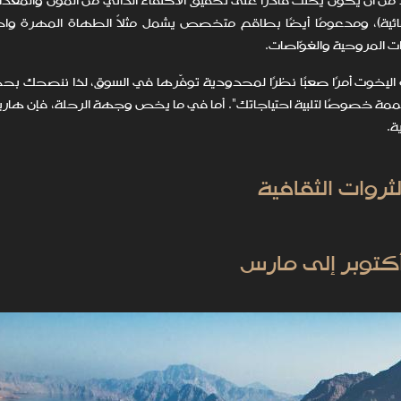
 من أن يكون يختك قادرًا على تحقيق الاكتفاء الذاتي من المؤن والمعدات
المائية)، ومدعومًا أيضًا بطاقم متخصص يشمل مثلاً الطهاة المهرة و
ات المروحية والغوّاصات.
يخوت أمرًا صعبًا نظرًا لمحدودية توفّرها في السوق، لذا ننصحك بح
تُنسى مصممة خصوصًا لتلبية احتياجاتك". أما في ما يخص وجهة الرحلة، فإن ها
ة.
ثروات الثقافية
أكتوبر إلى مارس