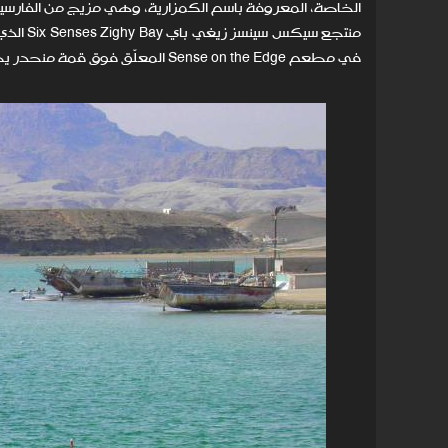
الخاصة، المعروفة باسم الكمزارية، وهي مزيج من الفارسية وا
منتجع س
في مطعم Sense on the Edge المعلّق فوق قمة منحدر يطل على خليج عمان الآسر.