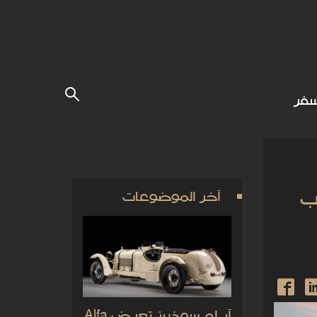
فر
ب
آخر الموضوعات
آر إم سوذبيز تعرض Alfa