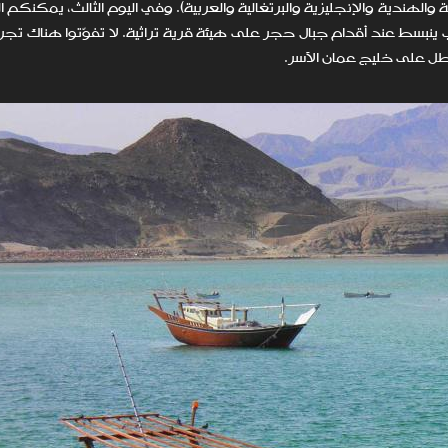
لهندية والإنجليزية والبرتغالية والعربية). وفي اليوم الثالث، يمكنكم ال
يكس سينسز زيغي باي Six Senses Zighy Bay الذي ينبسط عند أقدام جبال حجر على هيئة قرية تراثية. لا تفوّتوا هنا