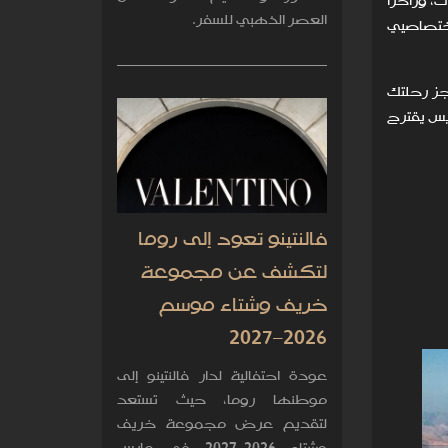
، وزاخرًا
العصر الذهبي للسفر.
اختصاصيي
جز رحلتك
ريس يقترح
فالنتينو تعود إلى روما
لتكشف عن مجموعة
خريف وشتاء موسم
2026–2027
عودة احتفالية لدار فالنتينو إلى
موطنها روما، حيث تستعد
لتقديم عرض مجموعة خريف