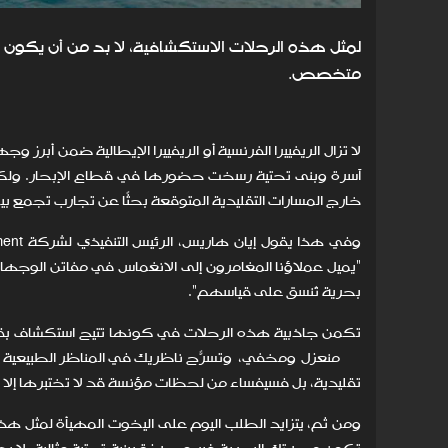
لمثل هذه الرحلات الاستكشافية، لا بد من أن يكون ي
متخصص.
لا تزال الريفييرا الفرنسية أو الريفييرا الإيطالية ضمن أبر
آسرة وبنى تحتية رسخت حضورها في قطاع الإبحار. ولكن بر
خارج المسارات التقليدية المتوقعة بحثًا عن تجارب تجمع بين
"يميل عملاؤنا المغامرون إلى الانغماس في مفاتن الوجهات 
بحرية تُنسق على قياسهم".
تكمن جاذبية هذه الرحلات في كونها تتيح استكشاف بقا
منعزل ومخفي، وتسرّح ناظريك في المناظر الطبيعية البك
تقليدية، بل فسيفساء من لحظات مؤنسة قد لا تختبرها إلا 
ومن ثم، يتزايد الطلب اليوم على اليخوت المهيأة لمثل هذ