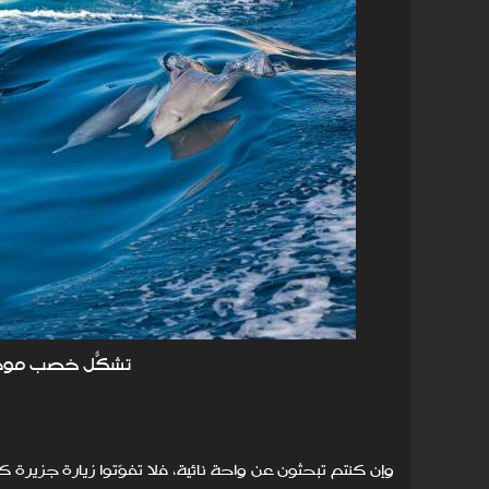
تشكّل خصب موقعً
وإن كنتم تبحثون عن واحة نائية، فلا تفوّتوا زيارة جزيرة