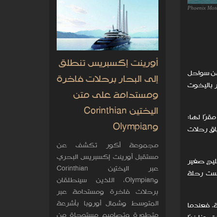
Phoenix Mot
أورينت إكسبريس تنطلق
 من سواحل
إلى البحار برحلات فاخرة
 باليخوت
ومستدامة على متن
اليختين Corinthian
تخذ من دبي مقرًا لها:
وOlympian
ياق رحلات
مجموعة أكور تكشف عن
مستقبل أورينت إكسبريس البحري
ليج صغير
عبر اليختين Corinthian
ليست رحلة
وOlympian، اللذين سينطلقان
برحلات فاخرة ومستدامة عبر
المتوسط وشمال أوروبا بأشرعة
. فعندما
متطورة وتصاميم مستوحاة من