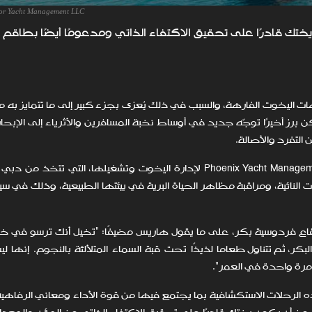
or Yacht Management LLC
ختك قادرًا على تحقيق الاكتفاء الذاتي ومدعومًا أيضًا بطاقم
ز وجهات اليخوت الفارهة، والسبب في ذلك يُعزى بجزء كبير إلى ما تتمايز به
ز أخيرًا توجّه جديد في أوساط نخبة المسافرين والأثرياء إلى الإبحار
 التفرد والأصالة.
وفي هذا يقول إيان هاريس، الرئيس التنفيذي لشركة Phoenix Yacht Management لإدارة اليخوت وتشغيلها، التي ت
النائية، ومراقبة مظاهر الحياة البرية في بيئتها الطبيعية، وذلك في س
ع فردوسية بكر، على ما يقول هاريس مضيفًا: "تخيل أنك ترسو في خ
ر، ثم تتناول طعامًا لذيذًا تحت قبة السماء المتلألئة بالنجوم. إنها 
مرة واحدة في العمر".
ه الرحلات الاستكشافية بما يجتمع فيها من قوة الأداء ومعاني الرفاهية