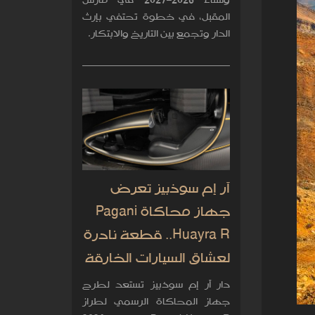
وشتاء 2026–2027 في مارس
المقبل، في خطوة تحتفي بإرث
الدار وتجمع بين التاريخ والابتكار.
آر إم سوذبيز تعرض
جهاز محاكاة Pagani
Huayra R.. قطعة نادرة
لعشاق السيارات الخارقة
دار آر إم سوذبيز تستعد لطرح
جهاز المحاكاة الرسمي لطراز