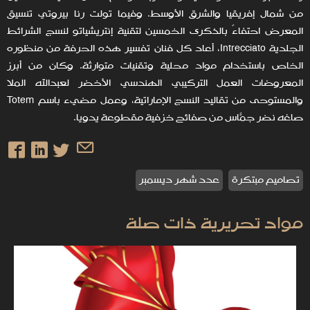
من شمال إفريقيا والشرق الأوسط. وفيما تولت رنا بيروتي تنسيق
المعرض احتفاءً بالذكرى الخمسين لتقنية إنتريشياتو لنسج الشرائط
الجلدية Intrecciato، أعاد كل فنان تفسير هذه الحرفة من منظوره
الخاص باستخدام مواد محلية وتقنيات متوارثة. وكان من أبرز
المعروضات العمل التركيبي الهندسي الأخضر لعبدالله الملا
والمستوحى من تقاليد النسج الإماراتية، وعمل مضيء باسم Totem
صاغه نضر جمّاس من صفائح خزفية مقطوعة يدويًا.
تصاميم مبتكرة
عدد شهر ديسمبر
مواد تحريرية ذات صلة