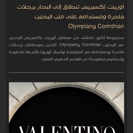
أورينت إكسبريس تنطلق إلى البحار برحلات
فاخرة ومستدامة على متن اليختين
Corinthian وOlympian
مجموعة أكور تكشف عن مستقبل أورينت إكسبريس البحري
عبر اليختين Corinthian وOlympian، اللذين سينطلقان برحلات
فاخرة ومستدامة عبر المتوسط وشمال أوروبا بأشرعة متطورة
وتصاميم مستوحاة من العصر الذهبي للسفر.