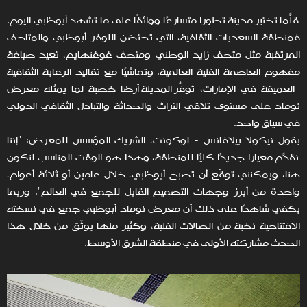
قلّما تختبر مدينة تطورًا متسارعًا وواثقًا على ما تشهد أبوظبي اليوم.
فمنطقة السعديات الثقافية، التي تحتضن اللوفر أبوظبي والمتاحف
المرتقبة مثل متحف زايد الوطني ومتحف غوغنهايم، تعيد صياغة
مفهوم العاصمة الفنية العالمية. وتماشيًا مع تقاليد الرعاية الثقافية
العميقة في الإمارات، تُوفّر المدينة أرضًا خصبة لما يمثله معرض
نوماد على مستوى تلاقي التراث والحداثة والتبادل الثقافي الدولي
في سياق واحد.
يقول نيكولا بيلافانس - لوكونت، الشريك المؤسس للمعرض: "إننا
نقدّم معيارًا جديدًا كليًا للمنطقة، وهذا هو الوقت المناسب لنكون
هنا، ويمكنني توقّع أن تصبح أبوظبي، خلال عامين أو ثلاثة أعوام،
واحدة من أبرز وجهات التصميم القابل للجمع في العالم". وربما
يكفي شاهدًا على ذلك أن معرض نوماد أبوظبي جمع في نسخته
الافتتاحية نخبة من الصالات الفنية، وكثير منها يوثّق من خلال هذا
الحدث مشاركته الأولى في منطقة الشرق الأوسط.