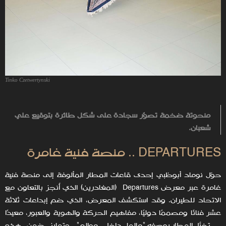
Tinko Czetwertynski
منحوتة ضخمة تصوّر سجادة على شكل طائرة بتوقيع علي
شعبان.
DEPARTURES .. منصة فنية غامرة
حوّل نوماد أبوظبي إحدى قاعات المطار المألوفة إلى منصة فنية
غامرة عبر معرض Departures (المغادرين) الذي أُنجز بالتعاون مع
الاتحاد للطيران. وقد استكشف المعرض، الذي ضم إبداعات ثلاثة
عشر فنانًا ومصممًا دوليًا، مفاهيم الحركة والهوية والعبور، معيدًا
تخيّل المطار بوصفه "عالمًا داخل عوالم". وتمايز ضمن هذه