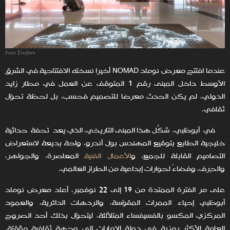
Ivan Erofeev
عندما افتتح معرض نوماد NOMAD أخيرا نسخته الافتتاحية في الشرق
الأوسط داخل المبنى رقم 1 المتوقف عن العمل في مطار زايد
الدولي، لم يكن الحدث معرضا للتصميم فحسب، بل لحظة تحوّل
ثقافي.
في أبوظبي، شكّل هذا المبنى التاريخي، الذي يُعد تحفة حداثية
خليجية الطابع بتوقيع المهندس بول أندرو، واحة بديعة لاستعراض
التصاميم القابلة للجمع، و
الأعمال الفنية
المعاصرة، والجواهر،
والحِرف، وفضاءً لحوارات إبداعية من الطراز العالمي.
على مر الفترة الممتدة من 19 إلى 22 نوفمبر، أعاد معرض نوماد
أبوظبي إحياء الممرات المقوّسة، والردهات الدائرية، والعمود
المركزي المكسو بالفسيفساء المتلألئة، ليتحوّل بذلك أحد الصروح
العامة الأكثر رمزية في دولة الإمارات إلى وجهة ثقافية مؤقتة.