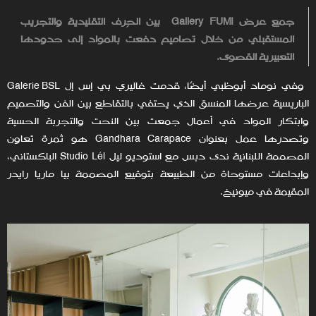
جمع عرض
Gallery FUMI
بين الحِرف التقليدية والتجريب
المستقبلي من خلال تصاميم دفعت بالمواد إلى حدودها
التعبيرية القصوى.
وفي نوماد أبوظبي أيضًا، قدمت غاليري بي إس إل Galerie BSL
الباريسية عرضها المنسق الذي يحتفي بالتقاطع بين الفن والتصميم
وابتكار المواد في أعمال جمعت بين النحت والتجربة الحسية
وتصدرها عمل بعنوان Gandhara Carapace هو ثمرة تعاون
المصممة اللبنانية ندى دبس مع استوديو ليل Studio Lél الباكستاني،
وإبداعات مستوحاة من الطبيعة بتوقيع المصممة بيا ماريا رايدر
المقيمة في ميونيخ.