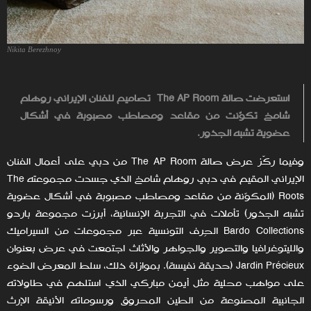
Nikita Berezhnoy
استعرضت صالة
The AP Room
تصاميم للفنان الإيراني روهام
شامخ تكوّنت من مقاعد ومصاطب مصبوبة في أشكال
عضوية تشبه الجذور.
وفيما ركّز عرض صالة The AP Room من دبي على أعمال الفنان
الإيراني المقيم في دبي روهام شامخ الذي جسدت مجموعته The
Roots (المكوّنة من مقاعد ومصاطب مصبوبة في أشكال عضوية
تشبه الجذور) تأملات في التجربة الإنسانية، أبرزت مجموعة باردو
Bardo Collections الحِرف التونسية عبر مجموعات من السيراميك
والليتوغرافيا والتصوير والجواهر والأثاث اجتمعت في عرض بعنوان
Jardin Précieux (حديقة نفيسة). بموازاة ذلك، سلط المعرض الضوء
على مواهب محلية مثل أيمن مباركي الذي استلهم في طاولاته
الجانبية المصنوعة من الطين المحروق ورسوماته الأنيقة الإرث