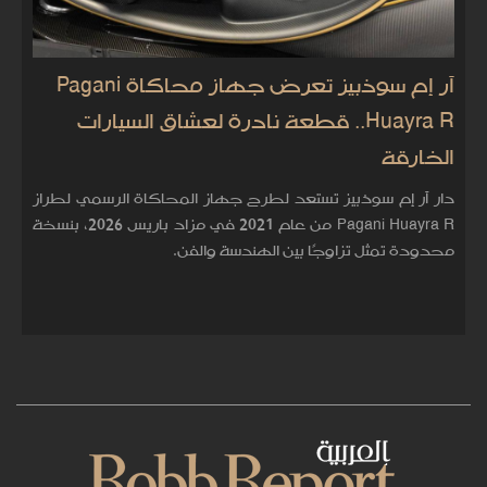
آر إم سوذبيز تعرض جهاز محاكاة Pagani
Huayra R.. قطعة نادرة لعشاق السيارات
الخارقة
دار آر إم سوذبيز تستعد لطرح جهاز المحاكاة الرسمي لطراز
Pagani Huayra R من عام 2021 في مزاد باريس 2026، بنسخة
محدودة تمثل تزاوجًا بين الهندسة والفن.