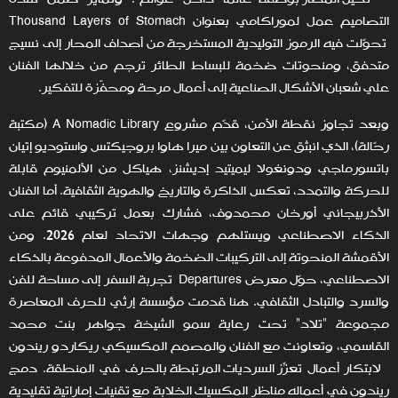
التصاميم عمل لموراكامي بعنوان Thousand Layers of Stomach
تحوّلت فيه الرموز التوليدية المستخرجة من أصداف المحار إلى نسيج
متدفق، ومنحوتات ضخمة للبساط الطائر ترجم من خلالها الفنان
علي شعبان الأشكال الصناعية إلى أعمال مرحة ومحفّزة للتفكير.
وبعد تجاوز نقطة الأمن، قدّم مشروع A Nomadic Library (مكتبة
رحّالة)، الذي انبثق عن التعاون بين ميرا هاوا بروجيكتس واستوديو إتيان
باتسورماجي ودونغولا ليميتيد إديشنز، هياكل من الألمنيوم قابلة
للحركة والتمدد، تعكس الذاكرة والتاريخ والهوية الثقافية. أما الفنان
الأذربيجاني أورخان محمدوف، فشارك بعمل تركيبي قائم على
الذكاء الاصطناعي ويستلهم وجهات الاتحاد لعام 2026. ومن
الأقمشة المنحوتة إلى التركيبات الضخمة والأعمال المدفوعة بالذكاء
الاصطناعي، حوّل معرض Departures تجربة السفر إلى مساحة للفن
والسرد والتبادل الثقافي. هنا قدمت مؤسسة إرثي للحرف المعاصرة
مجموعة "تلاد" تحت رعاية سمو الشيخة جواهر بنت محمد
القاسمي، وتعاونت مع الفنان والمصمم المكسيكي ريكاردو ريندون
لابتكار أعمال تعزّز السرديات المرتبطة بالحِرف في المنطقة. دمج
ريندون في أعماله مناظر المكسيك الخلابة مع تقنيات إماراتية تقليدية