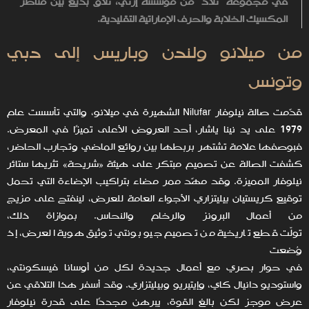
في مجموعة "تلاد" من مؤسسة إرثي، تلاق بديع بين مناظر
المكسيك الخلابة والحرف الإماراتية التقليدية.
من ميلانو ولندن وباريس إلى دبي
وتونس
قدّمت صالة نيلوفار Nilufar الشهيرة في ميلانو، والتي تأسست عام
1979 على يد نينا ياشار، أحد العروض الأعلى تميزًا في المعرض.
فبوصفها علامة تشتهر بربطها بين روائع الماضي وتجارب الحاضر،
كشفت الصالة عن تصميم مبتكر على هيئة «شريحة» تثريها ستائر
نيلوفار المميزة. وقد مهّد ممر مضاء بتراكيب الإضاءة التي تحمل
توقيع كريستيان بيليتزاري الأجواء العامة للعرض، لينفتح على مزيج
من أعمال البرونز والرخام والنحاس. بموازاة ذلك،
تولّت قطع تاريخية من تصميم جيو بونتي توثيق هوية العرض، إذ
وُضعت
في حوار بصري مع أعمال جديدة لكل من أوسانا فيسكونتي،
واستوديو دانيال كاي، وإيتيريو وبيليتزاري. وقد أسفر هذا التلاقي عن
عرض موجز لكن بالغ القوة، يبرهن مجددًا على قدرة نيلوفار