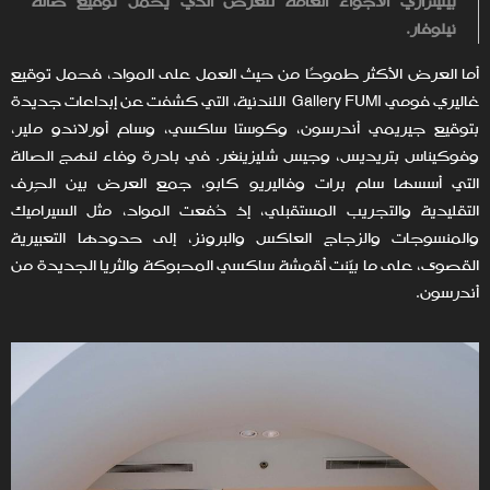
بيليتزاري الأجواء العامة للعرض الذي يحمل توقيع صالة
نيلوفار.
أما العرض الأكثر طموحًا من حيث العمل على المواد، فحمل توقيع
غاليري فومي Gallery FUMI اللندنية، التي كشفت عن إبداعات جديدة
بتوقيع جيريمي أندرسون، وكوستا ساكسي، وسام أورلاندو ملير،
وفوكيناس بتريديس، وجيس شليزينغر. في بادرة وفاء لنهج الصالة
التي أسسها سام برات وفاليريو كابو، جمع العرض بين الحِرف
التقليدية والتجريب المستقبلي، إذ دُفعت المواد، مثل السيراميك
والمنسوجات والزجاج العاكس والبرونز، إلى حدودها التعبيرية
القصوى، على ما بيّنت أقمشة ساكسي المحبوكة والثريا الجديدة من
أندرسون.