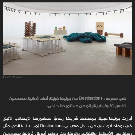
Oculis Project
في معرض
Destinations
من بوتيغا فينيتا، أعاد ثمانية مصممين
تفسير تقنية إنتريشياتو من منظوره الخاص.
أبرزت بوتيغا فينيتا، بوصفها شريكًا رسميًا، حضورها الإيطالي الأنيق
في نوماد أبوظبي من خلال معرض Destinations (وجهات) الذي مثّل
رحلة عبر الأمكنة والتقاليد والمقاربات وضم أعمال ثمانية مصممين