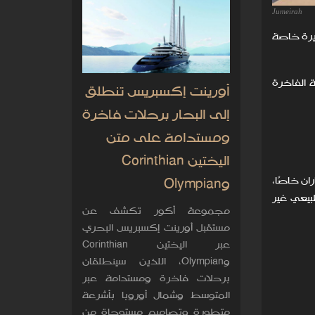
Jumeirah
يرة خاصة
 الفاخرة
أورينت إكسبريس تنطلق
إلى البحار برحلات فاخرة
ومستدامة على متن
اليختين Corinthian
ن خاصًا،
وOlympian
بيعي غير
مجموعة أكور تكشف عن
مستقبل أورينت إكسبريس البحري
عبر اليختين Corinthian
وOlympian، اللذين سينطلقان
برحلات فاخرة ومستدامة عبر
المتوسط وشمال أوروبا بأشرعة
متطورة وتصاميم مستوحاة من