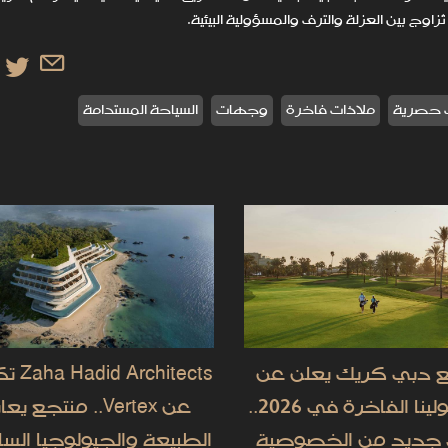
وج بين العزلة والترف والمسؤولية البيئية.
 حصرية
ملاذات فاخرة
وجهات
السياحة المستدامة
 دبي كريك يعلن عن
rchitects
فلل سولينا الفاخرة في 2026..
عن Vertex.. منتجع ي
جديد من الخصوصية
الطبيعة والجيولوجيا السا