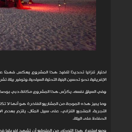
اختيار تنزانيا تحديدًا لتنفيذ هذا المشروع يعكس فهمًا
الإفريقية نحو تحسين البنية التحتية السياحية وتوفير بيئة تش
وفي السياق نفسه، يكرّس هذا المشروع مكانة دبي بوصفها مر
وما يميز هذه الموجة من المشاريع الفاخرة هو أنها لا ت
التجربة. المنتجع التنزاني، على سبيل المثال، يلتزم بعد
الحفاظ على البيئة.
ومع استمرار هذا التوجّه، من المتوقع أن تشهد إفريقيا في 