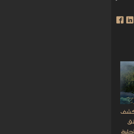
Zaha Hadid A تكشف
عانق
حلية