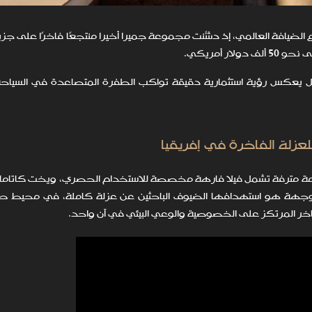
ضيافة العالمي، إذ دشّنت مجموعة جميرا أخيرًا منتجعًا فاخرًا على جز
ر أمريكي.
يعكس رؤية استثمارية دقيقة تواكب الطفرة المتصاعدة في السياحة
زلة الفاخرة في إفريقيا
مة مترفة تشمل فيلا فارهة مخصصة للاستخدام الحصري، ويخت كاتامارا
الوجهة هو استهدافها الضيوف الباحثين عن عزلة كاملة، في محيط ط
الفاخر المرتكز على الخصوصية والوعي البيئي في آن واحد.