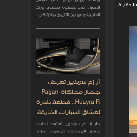
وشتاء 2026–2027 في مارس
ا مقارنة
المقبل، في خطوة تحتفي بإرث
الدار وتجمع بين التاريخ والابتكار.
آر إم سوذبيز تعرض
جهاز محاكاة Pagani
Huayra R.. قطعة نادرة
لعشاق السيارات الخارقة
دار آر إم سوذبيز تستعد لطرح
جهاز المحاكاة الرسمي لطراز