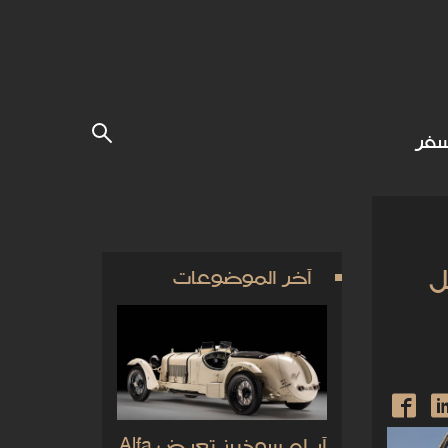
فر
ل
آخر الموضوعات
آر إم سوذبيز تعرض Alfa