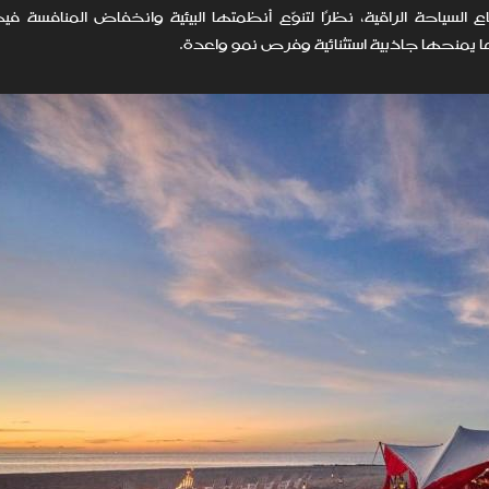
السياحة الراقية، نظرًا لتنوّع أنظمتها البيئية وانخفاض المنافسة فيه
ما يمنحها جاذبية استثنائية وفرص نمو واعدة.