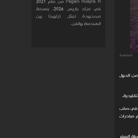
Pagani Huayra R من عام 2021
في مزاد باريس 2026، بنسخة
محدودة تمثل تزاوجًا بين
الهندسة والفن.
Jumeirah
من الدول
قليدية.
ة في صلب
 مبادرات
يطة السفر