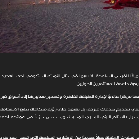
 عميقًا للفرص الصاعدة، لا سيما في ظل التوجّه الحكومي لدى العديد 
ريعية داعمة للمستثمرين الدوليين.
كزًا عالميًا لإدارة الضيافة الفاخرة وتصدير معاييرها إلى أسواق غير ت
كتفي بتقديم خدمات مترفة، بل تعتمد على رؤية متكاملة تضع الاستدام
م الإضرار بالنظام البيئي البحري المحيط، ويخصص جزءًا من عوائده لدعم
السنوات المقبلة جيلاً جديدًا من المشاريع السياحية التي تُعيد رسم خر