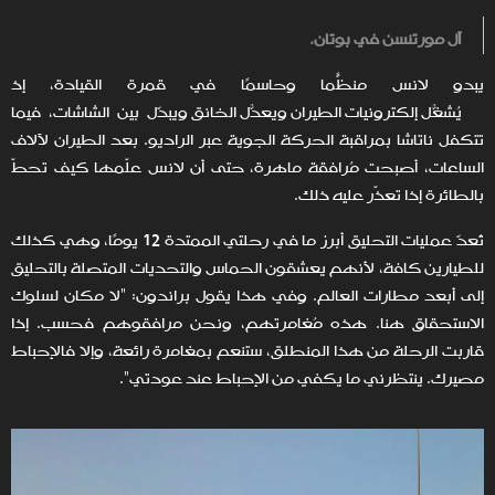
آل مورتنسن في بوتان.
يبدو لانس منظّمًا وحاسمًا في قمرة القيادة، إذ
يُشغّل إلكترونيات الطيران ويُعدّل الخانق ويُبدّل بين الشاشات، فيما
تتكفل ناتاشا بمراقبة الحركة الجوية عبر الراديو. بعد الطيران لآلاف
الساعات، أصبحت مُرافقة ماهرة، حتى أن لانس علّمها كيف تحطّ
بالطائرة إذا تعذّر عليه ذلك.
تُعدّ عمليات التحليق أبرز ما في رحلتي الممتدة 12 يومًا، وهي كذلك
للطيارين كافة، لأنهم يعشقون الحماس والتحديات المتصلة بالتحليق
إلى أبعد مطارات العالم. وفي هذا يقول براندون: "لا مكان لسلوك
الاستحقاق هنا. هذه مُغامرتهم، ونحن مرافقوهم فحسب. إذا
قاربت الرحلة من هذا المنطلق، ستنعم بمغامرة رائعة، وإلا فالإحباط
مصيرك. ينتظرني ما يكفي من الإحباط عند عودتي".