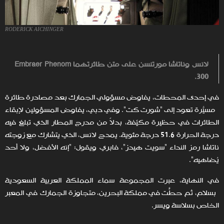
RODERICK AICHINGER
لانس وناتاشا مورتنسن على متن طائرتهما Embraer Phenom
300.
في إحدى المحطات، يفاوض مسؤولي الجمارك بعد مصادرة طائرة
مسيّرة تعود إلى "شورت كت". وفي دبي، يُفاوض المسؤولين لإبقاء
الطائرات في حظيرة مكيّفة، بدلاً من مدرج المطار الذي تبلغ فيه
درجة الحرارة 51.6 درجة مئوية. يمدح لانس، الذي يتشارك مع زوجته
ناتاشا رمز النداء "سويت هيدز"، فابري ويقول: "إنه الأفضل، ولا أحد
يُضاهيه".
في النهاية، عبرت المجموعة سماء المملكة العربية السعودية
بسلام، ثم حطّت في مملكة البحرين، متجاوزةً الجمارك في المعبر
الخاص بسلاسة ويسر.