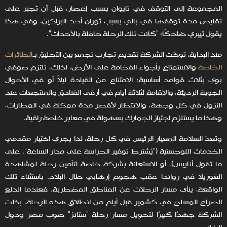
المجموعة إلى التوقف في تايوان بسبب إعصار، قبل أن تُجبر على
تقليص مدة توقفها في بالي بسبب ثوران أحد البراكين. وفي هذا
يقول تييري ضاحكًا: "كانت تلك الرحلة حافلة بالأحداث".
منذ البداية، توخّت الشركة تقديم تجارب تجمع بين التحليق بـ
الطائرات
الخاصة
والاستمتاع بأجواء الفخامة على الأرض. لذلك، تلتزم صوفي
بوي بثلاث قواعد أساسية: الامتناع عن القيادة ليلاً أو في الأحوال
الجوية الرديئة، والإقامة لثلاثة أيام في أرقى الفنادق والمنتجعات عند
النزول في كل وجهة، والانتظار لأقصر مدة ممكنة في المطارات،
وهذا ما يستلزم اجتياز الجمارك بسهولة في معابر خاصة راقية.
وتُعدّ السلامة المعيار الرئيس في كل رحلة، لذا يجري اختيار مقدمي
الخدمات اللوجستية ("يُشترط توفير الحراسة على مدار الساعة"، على
ما تقول أناييس)، أو الاستعانة بشركة خاصة لتأمين رحلة لمشاهدة
الغوريلا في رواندا عقب هجوم إرهابي طال البلاد. باستثناء تلك
الواقعة، ينأى مسار الرحلات عن المناطق المضطربة. فعندما اندلع
الصراع المسلح في كشمير قبل أيامٍ من انطلاق هذه الرحلة، بذلت
الشركة جهدًا كبيرًا لتحويل مسار رحلة "ستانز" صوب مصر ودول