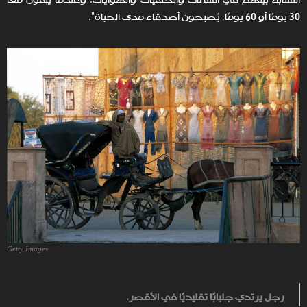
التشابه بينهم في السمات والخلفيات والهوايات. وعندما يبقون معًا
30 يومًا أو 60 يومًا، يُصبحون أصدقاء مدى الحياة".
Getty Images
رجل يرتدي جلبابًا تقليديًا في الأقصر.