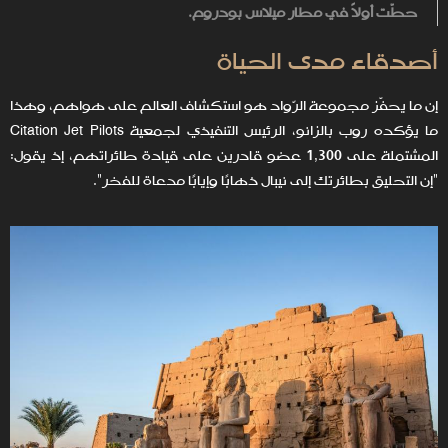
حطّت أولاً في مطار ميلاس بودروم.
أصدقاء مدى الحياة
إن ما يحفّز مجموعة الرّواد هو استكشاف العالم على هواهم، وهذا
ما يؤكده روب بالزانو، الرئيس التنفيذي لجمعية Citation Jet Pilots
المشتملة على 1,300 عضو قادرين على قيادة طائراتهم، إذ يقول:
"إن التحليق بطائرتك إلى نيبال ذهابًا وإيابًا مدعاة للفخر".