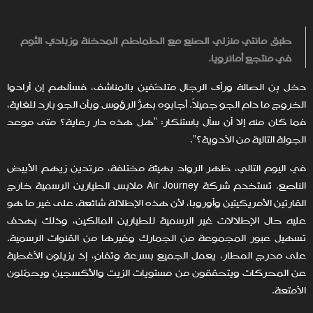
طبق مانتي منزلي الصنع مع الطماطم المدخنة وزبادي الثوم
في منتجع أمانرويا.
دخل بِن الصالة ورأى الرجال متلحّفين بالمناشف، فسألهم إن أرادوا
الخروج ما دام الجو جميلاً. أجابوه بهزّ الرؤوس وبأن الجو باردٌ للغاية،
فما كان منه إلا أن سأل باستنكار: "هل هذه دار رعاية؟ متى موعد
الجولة التالية من الأدوية؟".
في اليوم التالي، ظهر الرواد بهيئة مختلفة، مرتدين زيهم الأبيض
الناصع. تستخدم شركة Air Journey ملابس الطيارين الرسمية خارج
القارتين الأمريكيتين وأوروبا، لأن هذه الإطلالة شائعة، على غير ما هو
عليه حال الإطلالات غير الرسمية للطيارين المالكين، وذلك بهدف
تسهيل عبور المجموعة من الجمارك وغيرها من القنوات الرسمية.
على مدرج المطار، يعمل الجميع بسرعة وتفانٍ، إذ يزيلون الأغطية
عن المحركات ويتحققون من مستويات الزيت والأكسجين ويحمّلون
الأمتعة.