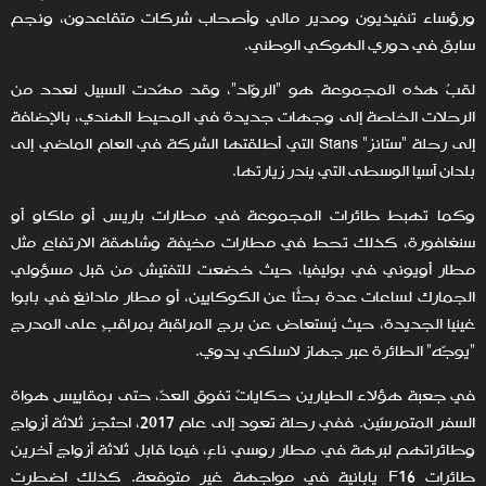
ورؤساء تنفيذيون ومدير مالي وأصحاب شركات متقاعدون، ونجم
سابق في دوري الهوكي الوطني.
لقبُ هذه المجموعة هو "الروّاد"، وقد مهّدت السبيل لعدد من
الرحلات الخاصة إلى وجهات جديدة في المحيط الهندي، بالإضافة
إلى رحلة "ستانز" Stans التي أطلقتها الشركة في العام الماضي إلى
بلدان آسيا الوسطى التي يندر زيارتها.
وكما تهبط طائرات المجموعة في مطارات باريس أو ماكاو أو
سنغافورة، كذلك تحط في مطارات مخيفة وشاهقة الارتفاع مثل
مطار أويوني في بوليفيا، حيث خضعت للتفتيش من قبل مسؤولي
الجمارك لساعات عدة بحثًا عن الكوكايين، أو مطار مادانغ في بابوا
غينيا الجديدة، حيث يُستعاض عن برج المراقبة بمراقبٍ على المدرج
"يوجّه" الطائرة عبر جهاز لاسلكي يدوي.
في جعبة هؤلاء الطيارين حكاياتٌ تفوق العدّ، حتى بمقاييس هواة
السفر المتمرسّين. ففي رحلة تعود إلى عام 2017، احتُجز ثلاثة أزواج
وطائراتهم لبرهة في مطار روسي ناءٍ، فيما قابل ثلاثة أزواج آخرين
طائرات F16 يابانية في مواجهة غير متوقعة. كذلك اضطرت