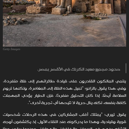
Getty Images
حدود مجمع معبد الكرنك في الأقصر بمصر.
ينتمي المالكون القادرون على قيادة طائراتهم إلى فئة متفردة،
وفي هذا يقول بالزانو: "تميل هذه الفئة إلى المغامرة، ولكنها تروم
السلامة أيضًا. إذا كان التحليق منفردًا، فإن الطيار يؤدي المهمات
كافة بنفسه، لكنه ينال حرية لا تتيحها أي تجربة أخرى".
يقول تييري: "يمتلك أغلب المشاركين في هذه الرحلات شخصيات
قوية وقيادية، وهذا ما يدركونه عند اللقاء الأول، إذ يكتشفون أوجه