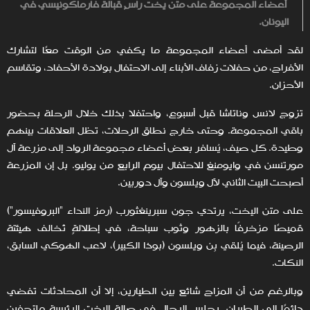
أعضاء المجموعة على متن يخت راسٍ قبالة فارماكونيسي في
اليونان.
لقد أمضى أعضاء المجموعة ما يكفي من الوقت معًا لتشارك
الأفراح، من حفلات زفاف الأبناء إلى الاحتفال بولادة الأحفاد، وتقاسم
الأحزان.
تزوج لانس وناتاشا قبل أسبوع، واحتفلا بذلك خلال الرحلة بحضور
باقي المجموعة. وحتى خارج نطاق الرحلات، تظل العلاقات بينهم
وطيدة. كل صيف، يُسافر بعض أعضاء مجموعة الرواد إلى مزرعة آل
مورتنسن في وايومنغ للاحتفال بيوم الرابع من يوليو. بل إن المزرعة
أصبحت البيت الثاني لآل ويلسون وآل دوربين.
على متن اليخت، يرتدي جون سبرينغثورب (رمز النداء "البروفيسور")
قميصًا مزخرفًا بالزهور وثوب سباحة، في إطلالةٍ تُخالف هيئتة
الرصينة، فيما يُلقي بِن ويلسون (بوذا الكبير)، لاعب الهوكي السابق،
النكات.
وبالرغم من أن المزاح شائع بين الطيارين، إلا أن المحادثات تفضي
دائمًا إلى الطيران. يجلس الرجال في صالة اليخت الرئيسة ملتحفين