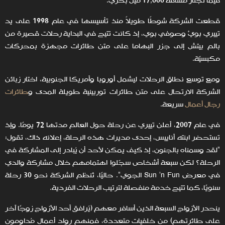
فيما تجتاز مسافة 17,000 ميل بحري.
قطعت الشركة شوطًا طويلاً منذ تأسيسها في عام 1998 على يد
تييري بويْ وصوفي بوي، إذ كانت تتيح في البداية رحلات قصيرة من
بالم بيتش إلى جزر البهاما على متن طائرات مجهزة بمحركات
مكبسيّة.
ومع توسع نطاق الرحلات ليشمل أوروبا وأمريكا الجنوبية، اختار زبائن
الشركة الارتحال على متن طائرات توربينية طويلة المدى و
طائرات
رجال أعمال
سريعة.
في عام 2007، أعلن تييري عن رحلة حول العالم مدتها 72 يومًا. وإذ
تستحضر ابنته أناييس، إحدى مديرات هذه الرحلة، إعلانه ذاك، تقول:
"لقد وسمناه بالجنون، إذ كيف يمكن لأحد أن يُبادر إلى المشاركة في
الرحلة؟ لكن سبعة أشخاص سجّلوا اهتمامهم خلال مشاركة والدي
في معرض Sun 'n Fun الجوي". حاليًا، تُنظم الشركة نحو 30 رحلة
سنويًا، كما تتيح خدمة منفصلة لترتيب الرحلات الفردية.
ينحدر الأزواج السبعة الذين أسافر معهم (يُرافق أحد الأزواج زوجًا آخر
على طائرتهم) من خلفيات متعددة، فمنهم رواد أعمال مُداوِمون