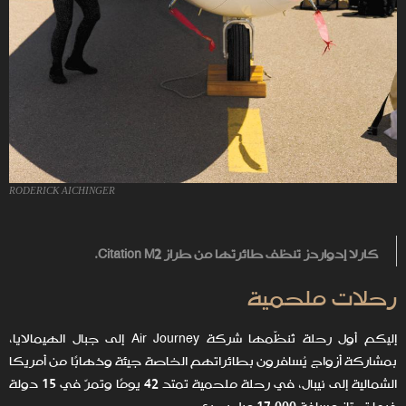
RODERICK AICHINGER
كارلا إدواردز تنظف طائرتها من طراز Citation M2.
رحلات ملحمية
إليكم أول رحلة تُنظّمها شركة Air Journey إلى جبال الهيمالايا،
بمشاركة أزواج يُسافرون بطائراتهم الخاصة جيئة وذهابًا من أمريكا
الشمالية إلى نيبال، في رحلة ملحمية تمتد 42 يومًا وتمرّ في 15 دولة