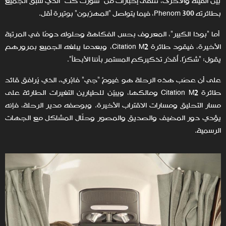
بين الفينة والأخرى، نتلقّى إخباراتٍ من "شورتْ كَت" الذي سبق الجميع
بطائرته Phenom 300، فيما يتواصل "المهرّبون" بوتيرة أقل.
أما "بوذا الكبير"، المعروف بحس الفكاهة وحلوله دومًا في المرتبة
الأخيرة، فيقود طائرة Citation M2، وبعدما يبلغه الجميع بمرورهم
يقول: "شكرًا. أُقدّر تذكيركم المستمر بأننا الأبطأ".
على أن عصَب هذه الرحلة هو غيومْ "جي" فابْري، الذي يُرافق قائد
طائرة Citation M2 ومالكها، ويبيّن للطيارين التغيرات الطارئة على
مسار التحليق ومسارات الاقتراب الأخيرة. وبوصفه مدير الرحلة، فإنه
يؤدي دور المضيف والصديق والمصور وحلّال المشاكل مع الجهات
الرسمية.