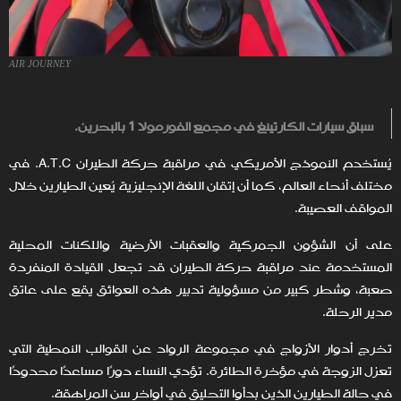
AIR JOURNEY
سباق سيارات الكارتينغ في مجمع الفورمولا 1 بالبحرين.
يُستخدم النموذج الأمريكي في مراقبة حركة الطيران A.T.C. في
مختلف أنحاء العالم، كما أن إتقان اللغة الإنجليزية يُعين الطيارين خلال
المواقف العصيبة.
على أن الشؤون الجمركية والعقبات الأرضية واللكنات المحلية
المستخدمة عند مراقبة حركة الطيران قد تجعل القيادة المنفردة
صعبة، وشطر كبير من مسؤولية تدبير هذه العوائق يقع على عاتق
مدير الرحلة.
تخرج أدوار الأزواج في مجموعة الرواد عن القوالب النمطية التي
تعزل الزوجة في مؤخرة الطائرة. تؤدي النساء دورًا مساعدًا محدودًا
في حالة الطيارين الذين بدأوا التحليق في أواخر سن المراهقة.