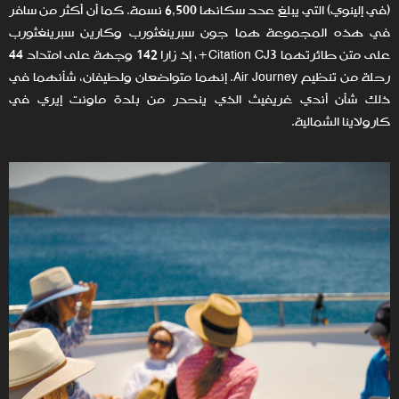
(في إلينوي) التي يبلغ عدد سكانها 6,500 نسمة. كما أن أكثر من سافر
في هذه المجموعة هما جون سبرينغثورب وكارين سبرينغثورب
على متن طائرتهما Citation CJ3+، إذ زارا 142 وجهة على امتداد 44
رحلة من تنظيم Air Journey. إنهما متواضعان ولطيفان، شأنهما في
ذلك شأن أندي غريفيث الذي ينحدر من بلدة ماونت إيري في
كارولاينا الشمالية.