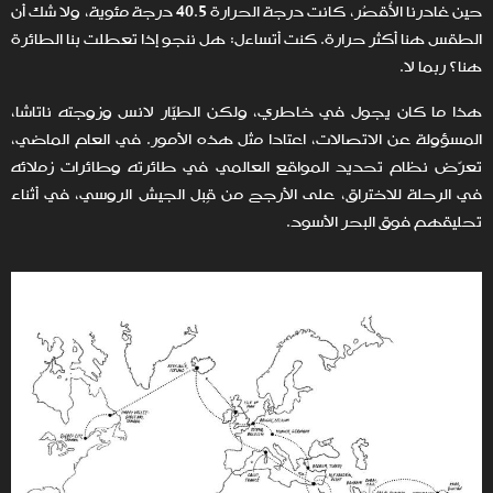
حين غادرنا الأُقصُر، كانت درجة الحرارة 40.5 درجة مئوية، ولا شك أن
الطقس هنا أكثر حرارة. كنت أتساءل: هل ننجو إذا تعطلت بنا الطائرة
هنا؟ ربما لا.
هذا ما كان يجول في خاطري، ولكن الطيّار لانس وزوجته ناتاشا،
المسؤولة عن الاتصالات، اعتادا مثل هذه الأمور. في العام الماضي،
تعرّض نظام تحديد المواقع العالمي في طائرته وطائرات زملائه
في الرحلة للاختراق، على الأرجح من قِبل الجيش الروسي، في أثناء
تحليقهم فوق البحر الأسود.