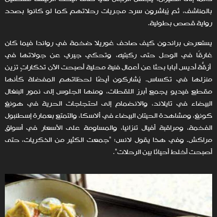
بالمناشف، ثم يُباشرون سرد مجريات رحلاتهم كما لو كانوا بصدد
رواية قصص بطولية.
يستعرض براندون كيف صادف غوريلا ضخمة في رواندا فيما كان
غارقًا في الوحل حتى ركبتيه، وتحكي جيري عن جولاتها في
أزقّة أديس أبابا بحثًا عن أعمال فنية محلية أصبحت الآن تذكاراتٍ تزين
منزلها في تكساس. يُشاركون أيضًا لحظاتهم المفضلة كأنها
مقطع فيديو يجمع أبرز اللقطات، ومنها الجلوس إلى نمور البنغال
البيضاء في تايلاند، والانضمام إلى احتجاجات الحرية في هونغ
كونغ، ومشاهدة الحيتان البيضاء في ألاسكا، والتمتع بعمارة إسطنبول
الفخمة، ومراقبة أفيال تنزانيا، والمساومة على الأسعار في أسواق
مراكش. وفي هذا يقول لانس: "جمعت الكثير من الذكريات، حتى
أصبحت أخلط أحيانًا بين الرحلات".