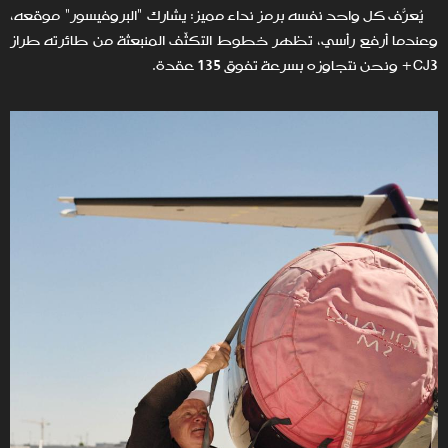
يُعرّف كل واحد نفسه برمز نداء مميز: يُشارك "البروفيسور" موقعه،
وعندما أرفع رأسي، تظهر خطوط التكثّف المنبعثة من طائرته طراز
CJ3+ ونحن نتجاوزه بسرعة تفوق 135 عقدة.