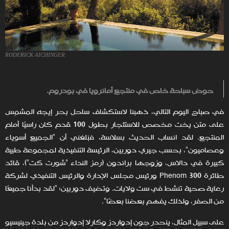
RODERICK AICHINGER
حوض سباحة خاص في منتجع أمانرويا في بودروم.
في صباح اليوم التالي، ذهبنا لاستكشاف ساحل بحر إيجه المشمِس
على متن يخت مخصص للاستئجار بطول 100 قدم كان راسيًا أمام
المنتجع. لقد انساب الحديث بسلاسة، فبَلغني أن "الجميع أسوياء
وعصاميون"، بحسب جيري دوربين، الرئيسة التنفيذية لمجموعة طبية
كبيرة في دالاس، وزوجها براندون (رمز النداء "شورت كت")، قائد
طائرة Phenom 300 ورئيس مجلس الإدارة والرئيس التنفيذي لشركة
رعاية صحية تنشط في ست ولايات. وتضيف دوربين: "لقد بدأنا جميعًا
من الصفر، ولذلك يفهم بعضنا بعضًا".
على سبيل المثال، ينحدر جون إدواردز وكارلا إدواردز من بلدة جينيسيو