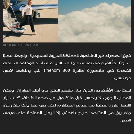
RODERICK AICHINGER
فوق الصحراء غير المتناهية للمملكة العربية السعودية، واجهَنا مطبًّا
جويًا بثّ الفزع في نفسي فيما أنا جالسٌ على أحد المقاعد الجلدية
الفخمة في مقصورة طائرة Phenom 300 التي يملكها لانس
مورتنسن.
لستُ من الأشخاص الذين ينال منهم القلق في أثناء الطيران، ولكن
المطب الجوي لا ينحسر. قبل مائة ميل من هذه النقطة، كانت آبار
النفط البارزة معلمًا من معالم الحضارة، لكن صورتها ولّت منذ زمن،
ولم يبق من المشهد خارج نافذتي إلا الرمال الممتدة على مرمى
البصر.