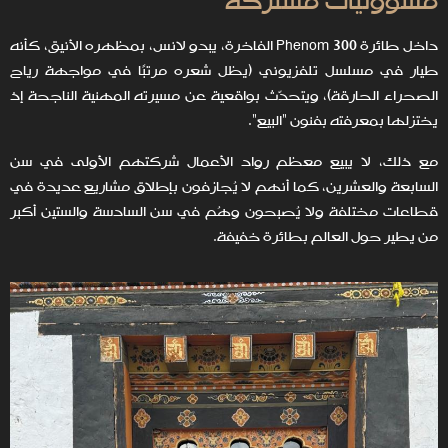
مسؤوليات مشتركة
داخل طائرة Phenom 300 الفاخرة، يبدو لانس، بمظهره الأنيق، كأنه
طيار في مسلسل تلفزيوني (يظل شعره مرتبًا في مواجهة رياح
الصحراء الحارقة)، ويتحدّث بواقعية عن مسيرته المهنية الناجحة إذ
يختزلها بمعرفته بفنون "البيع".
مع ذلك، لا يبيع معظم رواد الأعمال شركتهم الأولى في سن
السابعة والعشرين، كما أنهم لا يُجازفون بإطلاق مشاريع عديدة في
قطاعات مختلفة ولا يُصبحون وهُم في سن السادسة والستين أكبر
من يطير حول العالم بطائرة خفيفة.