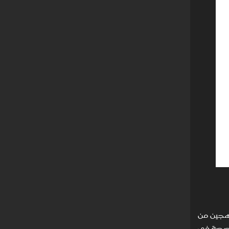
ضخمات صوتية خاصة تلائم محولات الكهرباء الساكنة فيها. ويحتوي مضخم SRM-T8000 BK الهجين من
المتخصصة في