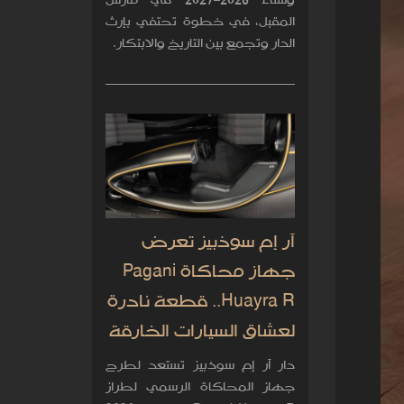
وشتاء 2026–2027 في مارس
المقبل، في خطوة تحتفي بإرث
الدار وتجمع بين التاريخ والابتكار.
آر إم سوذبيز تعرض
جهاز محاكاة Pagani
Huayra R.. قطعة نادرة
لعشاق السيارات الخارقة
دار آر إم سوذبيز تستعد لطرح
جهاز المحاكاة الرسمي لطراز