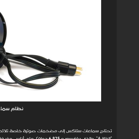
نظام سماع
"الفئة A"، والذي يبلغ سعره ,825