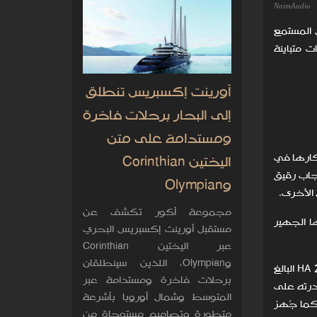
NaimAudio
 المستمع
 متباينة
أورينت إكسبريس تنطلق
إلى البحار برحلات فاخرة
ومستدامة على متن
 منتج من ابتكارها في
اليختين Corinthian
جاب رقيق
وOlympian
الأخرى.
مجموعة أكور تكشف عن
 وصوتها الجهير
مستقبل أورينت إكسبريس البحري
عبر اليختين Corinthian
وOlympian، اللذين سينطلقان
ويكمّل هذه السماعات، التي تعكس بجزئها الخلفي المكشوف مظهرًا فاخرًا بقدر الفخامة الصوتية المنبعثة منها، مضخم HA 200 البالغ
برحلات فاخرة ومستدامة عبر
انب قدرته على
المتوسط وشمال أوروبا بأشرعة
نعة من أجل ضبط الأداء بدقة، واشتماله على قسم رقمي بمحول فولتية مستمرة D/C خاص بشركة T+A. كما جُهز
متطورة وتصاميم مستوحاة من