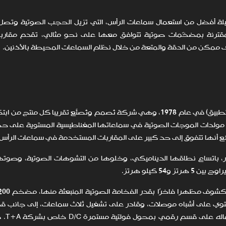
يلة أفضل من استعمال سماعات الرأس، التي تزيل الحجب الصوتية وتصل
المقترنة بمضخّمات صوتية تتوافق معها على نحو مثالي، تقدم مقاربات
وى ممكن من الدقة والمتعة من خلال نظام السماعات المحيطة بالأذنين.
تأسست شركة T+A ( Theory + Application، أي النظرية والتطبيق) في عام 1978، وهي شركة تُصمم وتُصنّع تقريبًا كل
مولدات الموجات الصوتية في سماعاتها المغناطيسية المستوية على ح
أنها تتفوق إلى حد كبير على المقاربات المستخدمة في سماعات الرأس 
عتها الأبرز Solitaire P، البالغ سعرها 6,900 دولار، باتساع نطاقها الديناميكي، وخلوها من التشوهات الصوتية،
5 كيلو هرتز.
9,65 دولارًا، وهو مضخم متطور من "الفئة A" يحتوي على أشباه موصلات، وقادر على تشغيل ثلاث سماعات، إلى ج
تعديل مواءمة المما