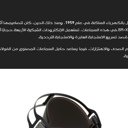
طورت شركة ستاكس اليابانية أول سماعات في العالم تعمل بالكهرباء الساكنة في عام 1959. ومنذ ذلك الحين،
، والأمر نفسه يسري على طراز SR-X9000.في هذه السماعات، تستعمل الإلكترودات الشبكية الأربعة حجاب
م الصدى والاهتزازات، فيما يساعد حامِل السماعات المصنوع من الفولاذ