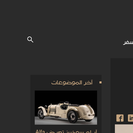
فر
آخر الموضوعات
آر إم سوذبيز تعرض Alfa