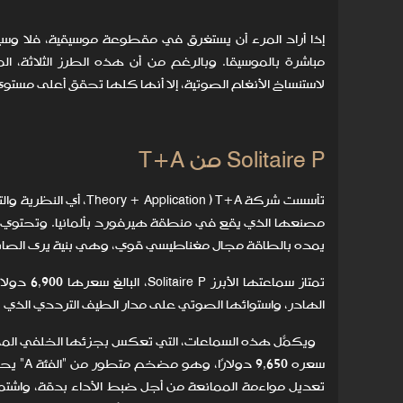
إذا أراد المرء أن يستغرق في مقطوعة موسيقية، فلا وس
مباشرة بالموسيقا. وبالرغم من أن هذه الطرز الثلاثة، 
لاستنساخ الأنغام الصوتية، إلا أنها كلها تحقق أعلى مست
Solitaire P من T+A
مصنعها الذي يقع في منطقة هيرفورد بألمانيا. وتحتوي 
يمده بالطاقة مجال مغناطيسي قوي، وهي بنية يرى الصانع 
تمتاز سما
الهادر، واستوائها الصوتي على مدار الطيف الترددي الذي يراوح بين 5 هرتز و4
سعره 0