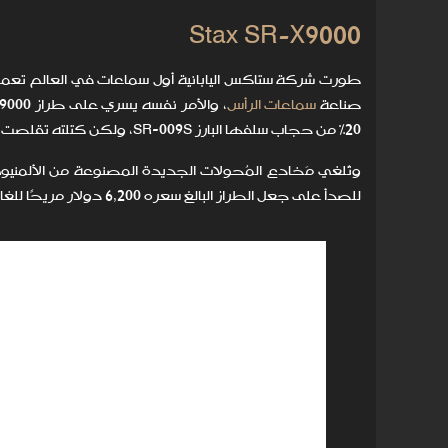
Stax SR-X9000
صناعة
سماعات الرأس
20% من حجاب سلفها البارز SR-009S، ولكن كتلته تقلصت قصد تسريع الاستجابة العابرة والاستجابة الترددية.
وتُلغي مَخادع المُحولات الجديدة المصنوعة من الألمنيو
للصدأ على جعل الطراز البالغ سعره 6,200 دولار مريحًا للغاية.