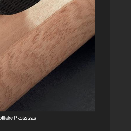
سماعات Solitaire P من T+A والمضخم الصوتي HA 200.