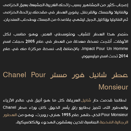
إعجاب كثير من المشاهير بسبب رائحته الغريبة المشبعة بعبق الخزامى
والفانيلا والمسك والقرنفل. يفوح العطر في مقدمته برائحة الخزامى
ثم الفانيليا وإكليل الجبل لينتهي بقاعدة من المسك وطحلب السنديان.
صُمم هذا العطر للشباب ومتوسطي العمر، وهو مناسب لكل
الأوقات. أُنتجت نسخة معدلة من العطر في عام 2005 حملت اسم
Impact Pour Un Homme، بالإضافة إلى نسخة مركزة منه في عام
2014 تحت اسم ميليسيوم.
عطر شانيل فور مستر Chanel Pour
Monsieur
لطالما قدمت دار
شانيل
العريقة كل ما هو أنيق في عالم الأزياء
والعطور التى تتميز بطابع راق يأسر الذوق. كان وراء عطر Chanel
Pour Monsieur الذي ظهر عام 1955 هنري روبرت، وهو من
العطور
الرجالية الفخمة
المناسبة للذين يعشقون الهدوء والكلاسيكية.