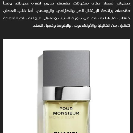
يحتوي العطر على مكونات طبيعية تدوم لفترة طويلة، وتبدأ
مقدمته برائحة البرتقال المر والخزامي واليوسفي. أما قلب العطر،
فتغلب عليها نفحات من جوزة الطيب والهيل، فيما نفحات القاعدة
تتكوّن من الفانيليا والأواكموس والبلوط ونجيل الهند.