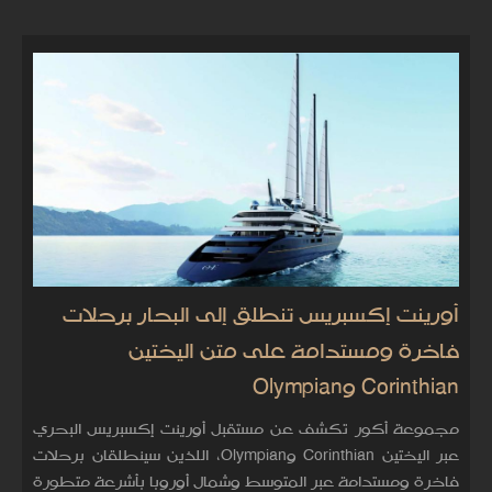
أورينت إكسبريس تنطلق إلى البحار برحلات
فاخرة ومستدامة على متن اليختين
Corinthian وOlympian
مجموعة أكور تكشف عن مستقبل أورينت إكسبريس البحري
عبر اليختين Corinthian وOlympian، اللذين سينطلقان برحلات
فاخرة ومستدامة عبر المتوسط وشمال أوروبا بأشرعة متطورة