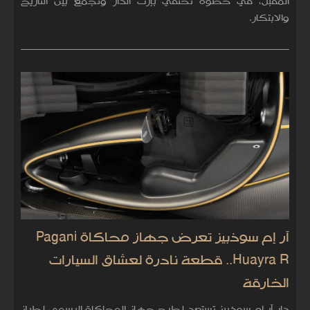
المقبل، في خطوة تحتفي بإرث الدار وتجمع بين التاريخ
والابتكار.
آر إم سوذبيز تعرض جهاز محاكاة Pagani
Huayra R.. قطعة نادرة لعشاق السيارات
الخارقة
دار آر إم سوذبيز تستعد لطرح جهاز المحاكاة الرسمي لطراز