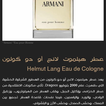
Armani “Eau pour Homme”
عطر هيلموت لانج أو دو كولون
Helmut Lang Eau de Cologne
يعد عطر هيلموت لانج أو دو كولون من العطور الشرقية الخشبية
التي ظهرت عام 2000 بتوقيع Dragoco. تأتي مكونات الافتتاحية من
عطر الخزامى وإكليل الجبل، وقلب العطر من الهيلوتروب، وزنابق
الوادي، والورد والياسمين، فيما نفحات قاعدة العطر تجمع بين
المسك، وخشب الصندل، وخشب الأرز و البتشولي.