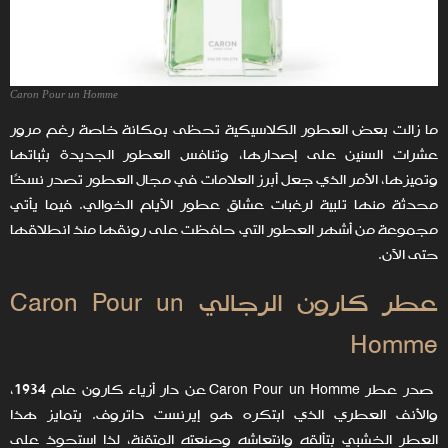
Caron Pour un Homme
ما زالت بعض العطور الكلاسيكية تحظى بمكانة خاصة رغم مرور
عشرات السنين على إصدارها، وتنافس العطور الجديدة بثباتها
وتميزها، الأمر الذي جعل أبرز العلامات في مجال العطور تصدر نسخًا
محدثة منها تلبية لرغبات عشاق عطور الأيام الخوالي. فيما يأتي
مجموعة من أشهر العطور التي حافظت على رونقها منذ انطلاقها
حتى الآن.
عطر كارون الرجالي Caron Pour un
Homme
صدر عطر Caron Pour un Homme عن دار أزياء كارون عام 1934،
والأنف العطري الذي ابتكره هو إيرنست داتروف. يتمايز هذا
العطر الخشبي بتألقه وانتعاشه وصنعته المتقنة، لذا استحوذ على