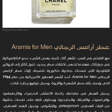
Chanel Pour Monsieur
‏عطر أرامس الرجالي Aramis for Men
مع التقدّم في السن، تشعر أنّك تتّجه بعض الشيء نحو الكلاسيكية
في خياراتك. فعندما تذهب لانتقاء عطر جديد، تميل أكثر إلى الروائح
التقليدية التي تمنحك جاذبية ذكورية ناضجة. إليكَ عطر أرامس
الرجالي ‏Aramis for Men، أحد أشهر العطور الأمريكية من عام 1966
الذي وُصف بأنه عطر الشهرة والثروة، وحمل توقيع برنارد شانت.
يحمل العطر في مقدّمته رائحة الأعشاب الخضراء والأرطماسيا،
والبرغموت، والقرفة، والجاردينيا، ويحتوي قلبه على نفحات خشبية
من النبات العطري pelargonium، والبتشولي، ونجيل الهند العطري،