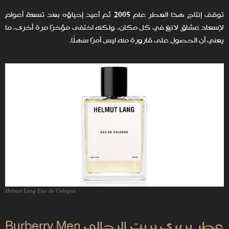
توقف إنتاج هذا العطر عام 2005 ثم أعيد إحياؤه بعد تسعة أعوام
لإسعاد عشاق لانغ في كل مكان، ولكنه اختفى مؤخرًا مرة أخرى، ما
يعني أن الحصول على قارورة منه ليس أمرًا سهلًا.
Helmut Lang Eau de Cologne
عطر بربري بريت الرجالي Burberry Men