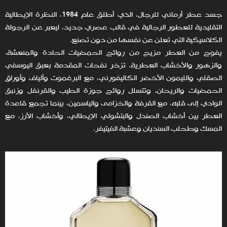
جسد عطر أرماني للرجال، الذي أطلق عام 1984، النظرة الإيطالية
التقليدية للعطور الرجالية في قالب عصري جديد، ليعبر عن الرجولة
الكلاسيكية التي تعلن عن نفسها من دون تصنع.
يفوح من العطر مزيج من روائح الحمضيات الحادة والمنعشة،
والزهور والأخشاب العطرية. تزخر نفحات المقدمة بعبق اليوسفي
الصقلي والليمون الأخضر الكاليفورني، مع البرغموت وألياف وأوراق
الحمضيات والريحان. وتتسلل روائح جوزة الطيب والقرنفل وزنبق
الوادي إلى قلبه، مع القرفة والخزامى والياسمين، بينما تجمع قاعدة
العطر بين أخشاب الصندل والبتشولي الإيطالي، وأخشاب الأرز، مع
المسك وطحلب السنديان وعشبة الفيتيفر.