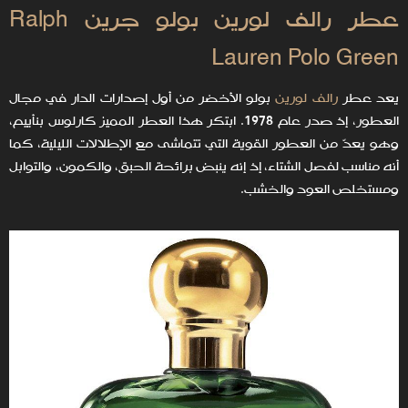
عطر ‏رالف لورين بولو جرين Ralph
Lauren Polo Green
يعد عطر
رالف لورين
بولو الأخضر من أول إصدارات الدار في مجال
العطور، إذ صدر عام 1978. ابتكر هذا العطر المميز كارلوس بنأييم،
وهو يعدّ من العطور القوية التي تتماشى مع الإطلالات الليلية، كما
أنه مناسب لفصل الشتاء، إذ إنه ينبض برائحة الحبق، والكمون، والتوابل
ومستخلص العود والخشب.