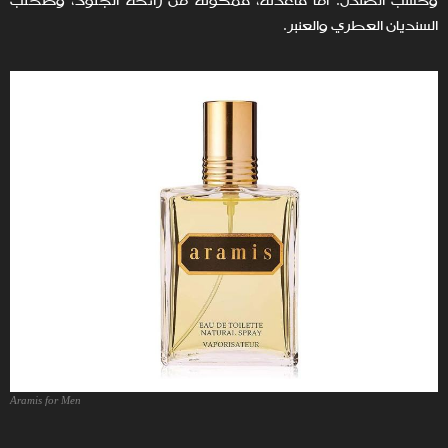
وخشب الصندل. أما قاعدته، فمكونة من رائحة الجلود، وطحلب
السنديان العطري والعنبر.