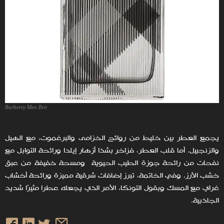
Burberry Men Brit
يجمع العطر بين خليط من روائح الخزامى والبرغموت، مع الهيل
والزنجبيل. أما قلب العطر، فزاخر بشذا أزهار إيلدا ورائحة التوابل مع
نفحات من رائحة جوزة الطيب الحيوية ومسحة خفيفة من عبق
خشب الأرز. وفي الخاتمة، تبرز إضافات شرقية مميزة ورائحة أخشاب
غراي مع المسك وبقول التونكا، الأمر الذي يجعله عطرا مثيرًا شديد
الجاذبية.