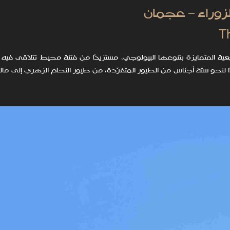
عجمان
T
ة المتمايزة بتنوعها البيولوجي، مستزيدًا من فتنة محيط تتلاقى فيه
ا لنحو ستة أجناس من الطيور المتفرّدة، من طيور النحام الزهري إلى ما