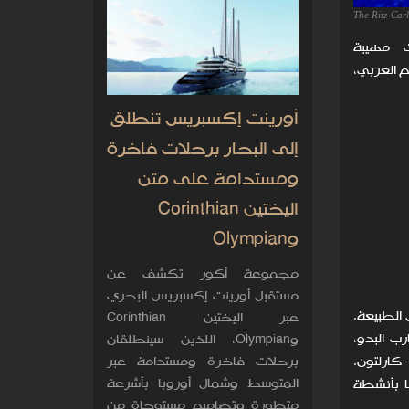
The Ritz-Car
ت مهيبة
م العربي،
أورينت إكسبريس تنطلق
إلى البحار برحلات فاخرة
ومستدامة على متن
اليختين Corinthian
وOlympian
مجموعة أكور تكشف عن
مستقبل أورينت إكسبريس البحري
الطبيعة.
عبر اليختين Corinthian
يد العربية في 101 فيلا تستلهم مضارب البدو،
وOlympian، اللذين سينطلقان
كارلتون.
برحلات فاخرة ومستدامة عبر
المتوسط وشمال أوروبا بأشرعة
ا بأنشطة
متطورة وتصاميم مستوحاة من