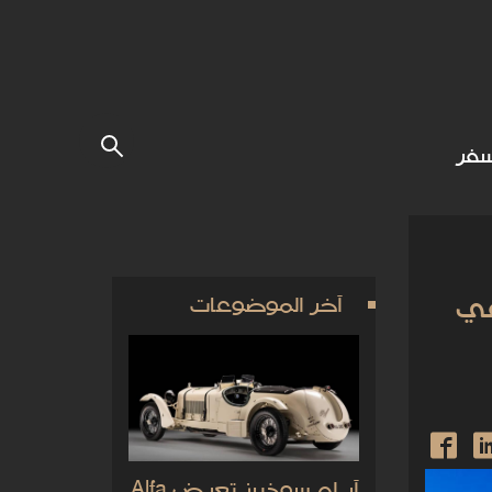
فر
في
آخر الموضوعات
آر إم سوذبيز تعرض Alfa