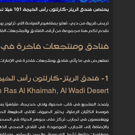
يحتضن فندق الريتز-كارلتون رأس الخيمة 101 فيلا تستلهم مضارب البدو تكملها أحواض سباحة خارجية.
تربض قريبة من دبي، تعلو بمفاهيم السياحة التي تزاوج بين
نقدم لكم هنا مجموعة من أرقى الفنادق والمنتجعات الفاخ
فنادق ومنتجعات فاخرة في ا
نستعرض في ما يأتي فنادق ومنتجعات فاخرة في الإمارات 
1- فندق الريتز-كارلتون رأس الخيمة، صحراء الوادي
n Ras Al Khaimah, Al Wadi Desert
يتمدد المنتجع في قلب محمية وادي خديجة، متباهيًا بسك
وينغمسون في تجارب تركز على جوهر الحياة في الصحراء و
بالإضافة إلى التجارب الموعودة في النادي الصحي الذي
ومغامرات ماتعة تشمل الفروسية، والصيد بالصقور، ومراقبة ال