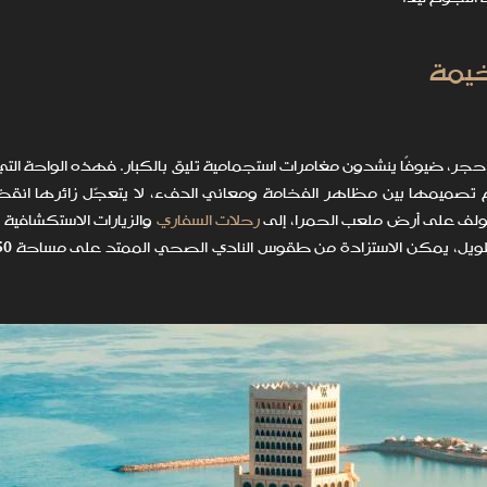
ر، ضيوفًا ينشدون مغامرات استجمامية تليق بالكبار. فهذه الواحة الت
تضنة 346 غرفة وجناحًا يناغم تصميمها بين مظاهر الفخامة ومعاني الدفء، لا يتعجّل زائرها 
لغولف على أرض ملعب الحمرا، إلى
رحلات السفاري
والزيارات الاستكشافية 