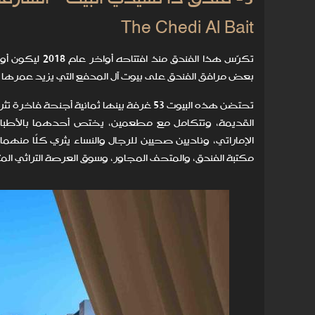
The Chedi Al Bait
تكرّس هذا الفن
بعض مرافق الفندق على بيوت آل المدفع التي يزيد عمرها على 100 عام والتي استُعيدت على نحو يضمن الحفاظ على طابعها 
تحتضن هذه البيوت 53 غرفة بينها ثمانية أ
القديمة، وتتكامل مع مطعمين، يختص أحدهما بالأطباق 
الإماراتي، وناديين صحيين للرجال والنساء يثري كلًا منهما
مكتبة الفندق، والمتحف المجاور، وسوق العرصة التراثي الم