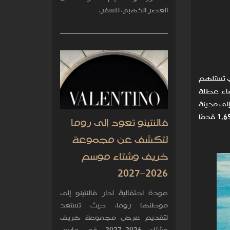
العصر الذهبي للسفر.
ي تستلهم
انقضاء عطلة
إلى مدينة
الأشباح وحصن ضاية والمتحف الوطني. وبعد عناء يوم طويل، يمكن الاستزادة من طقوس النادي الصحي الممتد على مساحة 1,650 قدمًا
فالنتينو تعود إلى روما
لتكشف عن مجموعة
خريف وشتاء موسم
2026–2027
عودة احتفالية لدار فالنتينو إلى
موطنها روما، حيث تستعد
لتقديم عرض مجموعة خريف