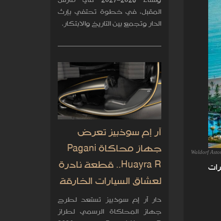
وشتاء 2026–2027 في مارس
المقبل، في خطوة تحتفي بإرث
الدار وتجمع بين التاريخ والابتكار.
آر إم سوذبيز تعرض
جهاز محاكاة Pagani
Waldorf Asto
Huayra R.. قطعة نادرة
رات
لعشاق السيارات الخارقة
دار آر إم سوذبيز تستعد لطرح
جهاز المحاكاة الرسمي لطراز