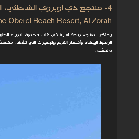
4- منتجع ذي أوبروي الشاطئي، الزوراء –
he Oberoi Beach Resort, Al Zorah
يحتكر المنتجع واحة آسرة في قلب محمية الزوراء الطبيعي
الرملية البيضاء وأشجار القرم والبحيرات التي تشكل مقصدً
والبلشون.