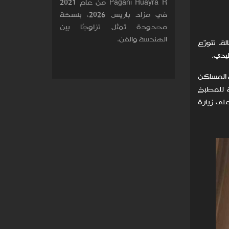
Pagani Huayra R من عام 2021
في مزاد باريس 2026، بنسخة
محدودة تمثل تزاوجًا بين
الهندسة والفن.
أصالة. تتوزّع
ية المساكن
ة للمطبخ
على زيارة