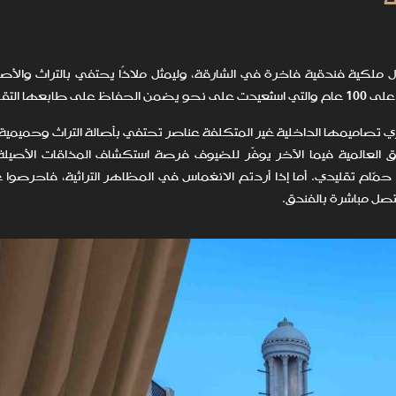
دق منذ افتتاحه أواخر عام 2018 ليكون أول ملكية فندقية فاخرة في الشارقة، وليمثل ملاذًا يحتفي بالتراث وال
التقليدي.
جنحة فاخرة تثري تصاميمها الداخلية غير المتكلفة عناصر تحتفي بأصالة التراث وحميم
العالمية فيما الآخر يوفّر للضيوف فرصة استكشاف المذاقات الأصيل
 حمّام تقليدي. أما إذا أردتم الانغماس في المظاهر التراثية، فاحرصوا 
تصل مباشرة بالفندق.