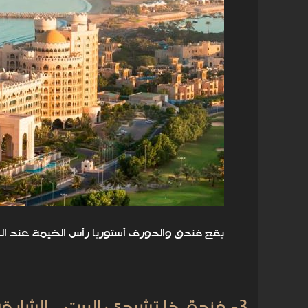
يقع فندق والدورف أستوريا رأس الخيمة عند
3- فندق ذا تشيدي البيت – الشارقة