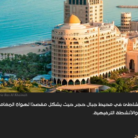
ria Ras Al Khaimah
 الشاطئ في محيط جبال حجر حيث يشكل مقصدًا لهواة المغام
والأنشطة الترفيهية.