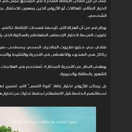
الخيار المثالي للعائلات أو الأزواج الذين يسعون للاحتفال 
الشخصي.
وبالرغم من أن العزلة التي تتيحها فسحات الإقامة تكفي وح
تفويت الفرصة لاختبار الإحساس المتعاظم بالسكينة الذي يت
فنادي جي دبليو ماريوت المالديف الصحي يصطحب ضيوفه
ركائز هي الهدوء والانغماس في التجربة والتنشيط والتجد
وبغض النظر عن التجربة المختارة، تُستخدم في العلاجات ع
الشعور بالطاقة والحيوية.
بل يمكن للأزواج اختيار باقة "قوة اللمس" التي تسمح ل
لحظاتهم الخاصة قبل الاستسلام لجلسة تدليك من اختياره