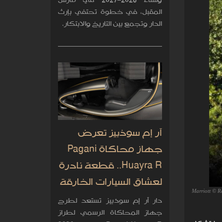
وشتاء 2026–2027 في مارس
المقبل، في خطوة تحتفي بإرث
الدار وتجمع بين التاريخ والابتكار.
آر إم سوذبيز تعرض
جهاز محاكاة Pagani
Huayra R.. قطعة نادرة
لعشاق السيارات الخارقة
Marriott © R
دار آر إم سوذبيز تستعد لطرح
جهاز المحاكاة الرسمي لطراز