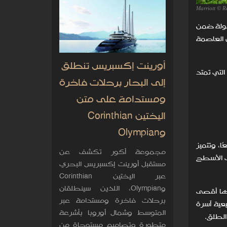
Marriott © R
القليلة المأهولة ضمن
يه على متن طائرة مائية في رحلة تستغرق 55 دقيقة من العاصمة
أورينت إكسبريس تنطلق
التي تمتد
إلى البحار برحلات فاخرة
ومستدامة على متن
اليختين Corinthian
وOlympian
ات معيشة فسيحة تراوح من 234 مترًا مربعًا إلى 285 مترًا مربعًا، وتتميز
مجموعة أكور تكشف عن
ب الأسطح
مستقبل أورينت إكسبريس البحري
عبر اليختين Corinthian
وOlympian، اللذين سينطلقان
نيها أقصى
برحلات فاخرة ومستدامة عبر
عية آسرة
المتوسط وشمال أوروبا بأشرعة
الطلق.
متطورة وتصاميم مستوحاة من