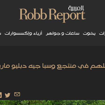
ات
يخوت
ساعات و جواهر
أزياء وإكسسوارات
س
كلهم في منتجع وسبا جيه دبليو مار