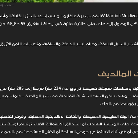
alf Tooten
يقع منتجع وسبا جيه دبليو ماريوت المالديف JW Marriott Maldives Resort & SPA في جزيرة فاغارو - وهي إحدى الجزر 
الحلقة المرجانية شافياني أتول التي تضم 51 جزيرة - ويمكن الوصول إل
جار النخيل الباسقة، ومياه البحر الدافئة والصافية، وتدرجات اللون الأزرق 
 المالديف
يضم المنتجع 60 فيلا أنيقة ترتفع فوق المياه وأخرى شاطئية بمساح
عقب، وهي سفن الصيد الخشبية التقليدية في جزر المالديف، فيما جوان
 رؤوسها في الماء.
ن البيئة الطبيعية المحيطة والثقافة المالديفية المحلية، وتوفّر لقاط
 على المحيط الهندي أو الحدائق الاستوائية الغناء ترتسم لوحة طبي
ي أو في أثناء الاستمتاع بحوض السباحة أو الدُش المستحدث في الهواء 