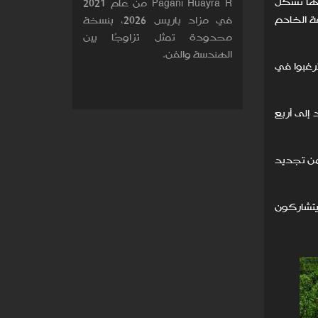
 274 مترًا مربعًا. ومن ثم، فإنها تشكل
Pagani Huayra R من عام 2021
مة الخادم
في مزاد باريس 2026، بنسخة
محدودة تمثل تزاوجًا بين
الهندسة والفن.
ترغبوا في
إلى أربع
من تجديد
يتشاركون