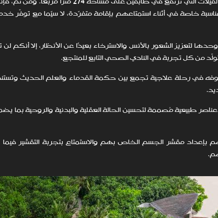
على أن أبرز أماكن الإقامة الفاخرة في المنتجع تتمثل في الفيلات التي ترتفع في طابقين على مساحة
بمناسبة خاصة في أثناء استمتاعهم بإقامة متفرّدة، لا سيّما مع توفّر خد
دها لتعزيز الشعور بالأنس والاسترخاء بعيدًا عن الأنظار، إلا أنكم لن 
ولّد من كل تجربة في النادي الصحي التابع للمنتجع.
 في رحلة علاجية تجمع بين حكمة القدماء والعلم الحديث وتستند 
يد.
ناصر طبيعية مُصممة لتحسين الحالة العقلية والبدنية والروحية بما يض
هم بإعداد مقشر الجسم الخاص بهم والاستمتاع بتجربة التقشير فيما 
م.