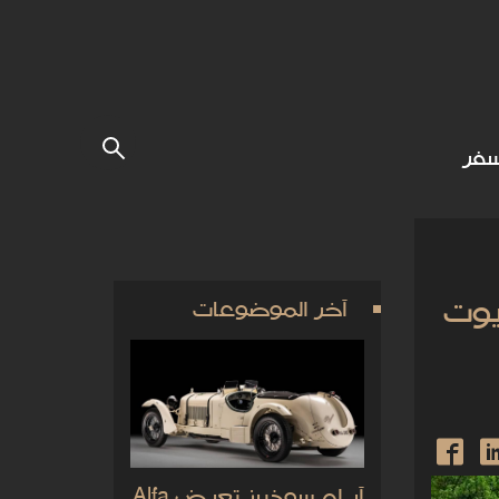
فر
يوت
آخر الموضوعات
آر إم سوذبيز تعرض Alfa