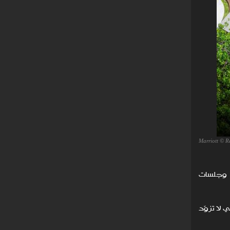
Marriott © R
، وجلسات
لا تزوّد