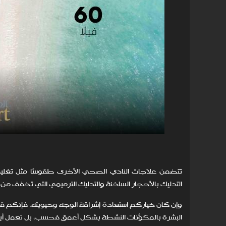
تتضمن علاجات النادي الصحي الأخرى طقوسًا مثل تغليف 
التدليك بالأحجار الساخنة والتدليك الترميمي التي تخفف 
وإن كان خياركم استعادة إشراقة الوجه وحيويته، فإنكم قد
البشرة بالمكوّنات النشطة بشكل أعمق فحسب، بل تعمل أي