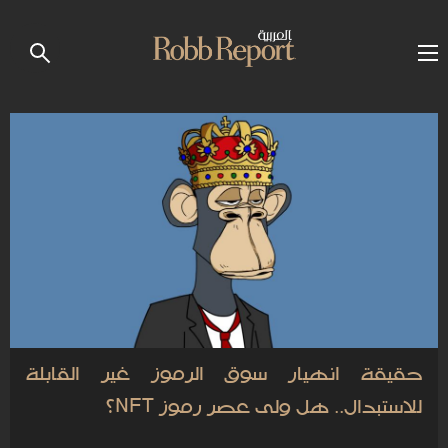
حقيقة انهيار سوق الرموز غير القابلة
للاستبدال.. هل ولى عصر رموز NFT؟