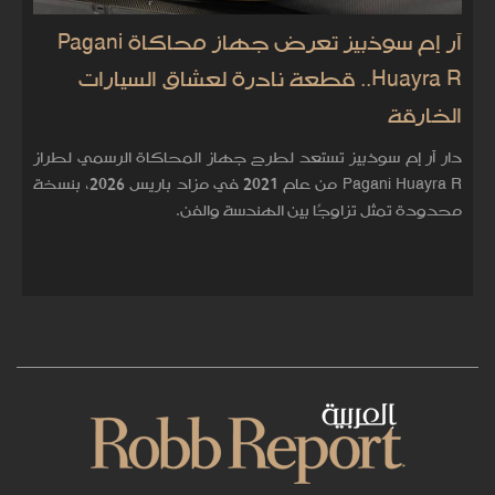
آر إم سوذبيز تعرض جهاز محاكاة Pagani
Huayra R.. قطعة نادرة لعشاق السيارات
الخارقة
دار آر إم سوذبيز تستعد لطرح جهاز المحاكاة الرسمي لطراز
Pagani Huayra R من عام 2021 في مزاد باريس 2026، بنسخة
محدودة تمثل تزاوجًا بين الهندسة والفن.