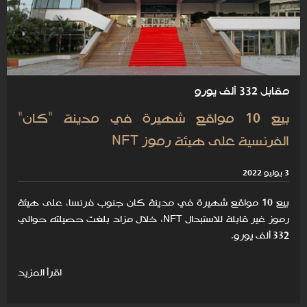
مقابل 332 ألف يورو
بيع 10 مواقع شهيرة في مدينة "كان"
الفرنسية على هيئة رموز NFT
3 يوليو 2022
بيع 10 ‬مواقع‭ ‬شهيرة‭ ‬في‭ ‬مدينة‭ ‬كان‭ ‬‬جنوب‭ ‬فرنسا، على هيئة
رموز غير قابلة للاستبدال NFT، خلال مزاد بلغت حصيلته حوالي
332 ألف يورو.
اقرأ المزيد