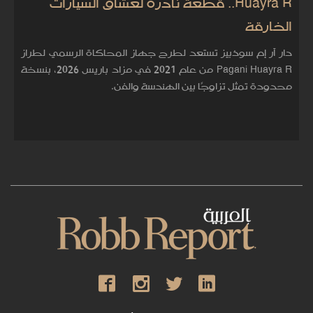
Huayra R.. قطعة نادرة لعشاق السيارات
الخارقة
دار آر إم سوذبيز تستعد لطرح جهاز المحاكاة الرسمي لطراز
Pagani Huayra R من عام 2021 في مزاد باريس 2026، بنسخة
محدودة تمثل تزاوجًا بين الهندسة والفن.