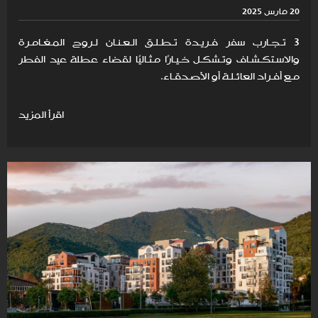
20 مارس 2025
3 تـجـارب سفر فـريـدة تـطـلـق الـعـنـان لـروح المـغـامـرة
والاسـتكـشـاف وتـشكـل خـيـارًا مـثـاليًا لقضاء عطلة عيد الفطر
مـع أفـراد العائـلـة أو الأصـدقـاء.
اقرأ المزيد