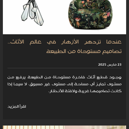
عندما تزدهر الأزهار في عالم الأثاث..
تصاميم مستوحاة من الطبيعة
23 مارس 2025
وجـود قطـع أثـاث فاخـرة مستوحـاة مـن الطبيعـة يرفـع مـن
مستـوى تمايـز أي مساحـة إلى مستوى غير مسبوق، لا سيمـا إذا
كانـت تصاميمهـا غريبـة ولافتـة للأنـظـار.
اقرأ المزيد