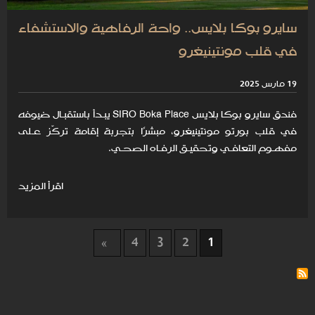
سايرو بوكا بلايس.. واحة الرفاهية والاستشفاء
في قلب مونتينيغرو
19 مارس 2025
فندق سايرو بوكا بلايس SIRO Boka Place يبـدأ باستقبـال ضيوفه
في قلب بورتو مونتينيغرو، مبشرًا بتجربة إقامة تركّز عـلى
مفهـوم التعافـي وتحقيـق الرفـاه الصحـي.
اقرأ المزيد
4
3
2
1