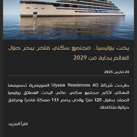
يخت يوليسيا.. مجتمع سكني فاخر يبحر حول
العالم بداية من 2029
24 مارس 2025
طرحت شركة Ulyssia Residences AG السويسرية تصميمها
النهائي لأكبر مجتمع سكني عائم، اليخت العملاق يوليسيا
الممتد بطول 320 مترًا والذي يضم 133 مسكنًا فاخرًا ومرافق
حياتية متكاملة.
اقرأ المزيد