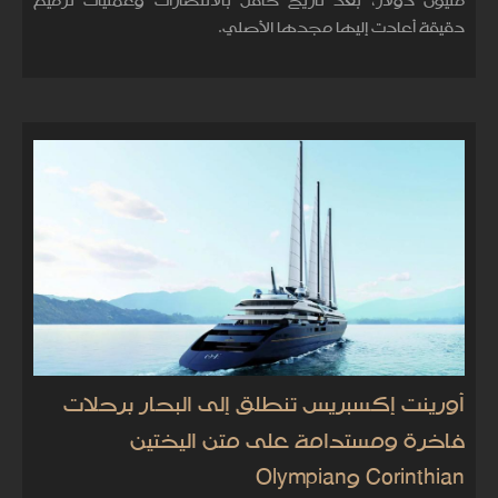
مليون دولار، بعد تاريخ حافل بالانتصارات وعمليات ترميم
دقيقة أعادت إليها مجدها الأصلي.
أورينت إكسبريس تنطلق إلى البحار برحلات
فاخرة ومستدامة على متن اليختين
Corinthian وOlympian