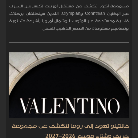
مجموعة أكور تكشف عن مستقبل أورينت إكسبريس البحري
عبر اليختين Corinthian وOlympian، اللذين سينطلقان برحلات
فاخرة ومستدامة عبر المتوسط وشمال أوروبا بأشرعة متطورة
وتصاميم مستوحاة من العصر الذهبي للسفر.
فالنتينو تعود إلى روما لتكشف عن مجموعة
خريف وشتاء موسم 2026–2027