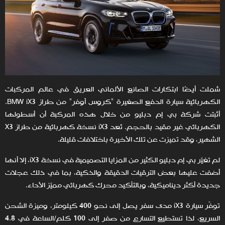
شملت أيضًا ابتكارات الصانع الألماني العريق في عالم المركبات
الكهربائية سيارة الدفع الصغيرة "كروس أوفر" من طراز BMW iX3.
أثبتت شركة بي إم دبليو من خلال هذه المركبة أن أسطولها
الكهربائي غير مقيد بالحجم. تُعد iX3 نسخة كهربائية من طراز X3
الشهير، وقد تميزت عن تلك الأخيرة باختلافات قليلة.
لم تغيّر بي إم دبليو الكثير من المزايا التصميمية في نسخة iX3، إلا أنها
أضفت عليها بعض الترقيات الدقيقة والذكية، بما في ذلك عجلات
جديدة أكثر ديناميكية، وبالتأكيد محرك كهربائي مميّز الأداء.
توفّر سيارة iX3 مدى سفر يصل إلى نحو 400 كيلومتر، وميزة الشحن
السريع، لذا تستطيع التسارع من صفر إلى 100 كلم/الساعة في 4.8