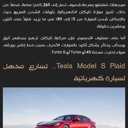
سيجعلك تستمتع بسرعة قصوى تصل إلى 260 كلم/ ساعة. فضلاً عن
ذلك، تتميز سيارة تايكان الكهربائية بأوقات الشحن السريع حيث
بالإمكان شحن السيارة من 5٪ إلى 80٪ في ما يزيد قليلاً على اثنتين
وعشرين دقيقة.
أما على مستوى التصميم، فإن مركبة تايكان تزهو بمظهر أنيق
وجذّاب يذكّر بشكل أكيد بالسيارات الأخرى ضمن خط إنتاج بورشه،
سواء اخترت نسخة 4S أو Turbo أو Turbo S.
Tesla Model S Plaid.. تسارع مذهل
لسيارة كهربائية