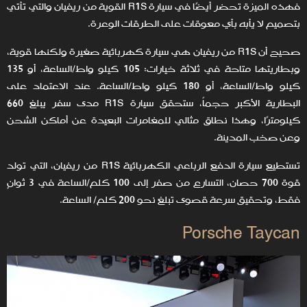
فهذه الميزة تحضر أيضًا في سيارة R1S القوية من ريفيان والتي تأتي
بتصميم لا يأبه بأي معوقات على الطرقات الوعرة.
صحيح أن R1S من ريفيان هي سيارة كهربائية صغيرة ولكنها قوية،
وبطاريتها متاحة في ثلاثة خيارات: 105 كيلو واط/الساعة، أو 135
كيلو واط/الساعة، أو 180 كيلو واط/الساعة. عند الاعتماد على
البطارية الأكبر حجماً، ستحقق سيارة R1S مدى سفر يبلغ 660
كيلومترًا، وهذا نطاق مثالي للمغامرات البعيدة عن أماكن الشحن
وعن صخب المدينة.
تستطيع سيارة الدفع الرباعي الكهربائية R1S من ريفيان، التي تولد
قوة 700 حصان، التسارع من صفر إلى 100 كلم/الساعة في 3 ثوانٍ
فقط، وتحقيق سرعة قصوى تبلغ نحو 200 كلم/ الساعة.
Porsche Taycan