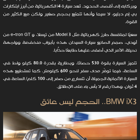
وبركابه إلى أقصى الحدود. تُعد سيارة i4 الكهربائية من أبرز ابتكارات
بي إم دبليو، لا سيما وأنها تتمتع بحجم صغير ولكن مع الكثير من
القوة.
سعيًا لمنافسة طرز كهربائية مثل Model 3 من تيِسلا، و e-tron GT من
أودي، صمم الصانع سيارة السيدان هذه بأبواب منخفضة وواجهة
نحيلة، الأمر الذي أضفى عليها طابعًا حذّابًا.
تتميز السيارة بقوة 530 حصانًا، وبطارية بقدرة 80.0 كيلو واط في
الساعة، فيما توفّر مدى سفر لنحو 600 كيلومتر. كما تستطيع هذه
السيارة الألمانية الجميلة أن تتسارع من صفر إلى 100 كلم/ الساعة في
4 ثوانٍ، وهذا رقم لا بأس به على الإطلاق.
BMW iX3.. الحجم ليس عائق