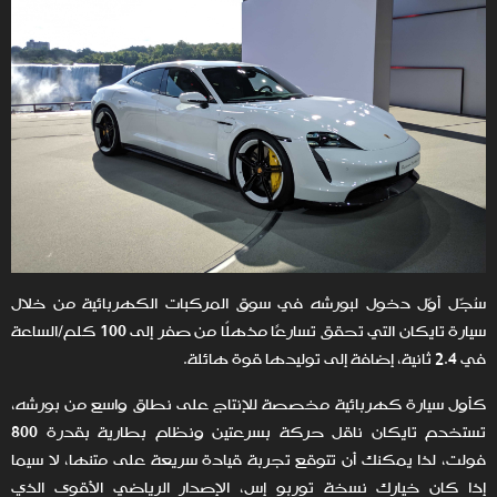
سُجّل أوّل دخول لبورشه في سوق المركبات الكهربائية من خلال
سيارة تايكان التي تحقق تسارعًا مذهلًا من صفر إلى 100 كلم/الساعة
في 2.4 ثانية، إضافة إلى توليدها قوة هائلة.
كأول سيارة كهربائية مخصصة للإنتاج على نطاق واسع من بورشه،
تستخدم تايكان ناقل حركة بسرعتين ونظام بطارية بقدرة 800
فولت، لذا يمكنك أن تتوقع تجربة قيادة سريعة على متنها، لا سيما
إذا كان خيارك نسخة توربو إس، الإصدار الرياضي الأقوى الذي