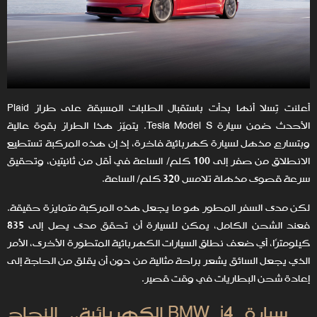
أعلنت تِسلا أنها بدأت باستقبال الطلبات المسبقة على طراز Plaid
الأحدث ضمن سيارة Tesla Model S. يتميّز هذا الطراز بقوة عالية
وبتسارع مذهل لسيارة كهربائية فاخرة، إذ إن هذه المركبة تستطيع
الانطلاق من صفر إلى 100 كلم/ الساعة في أقل من ثانيتين، وتحقيق
سرعة قصوى مذهلة تلامس 320 كلم/ الساعة.
لكن مدى السفر المطور هو ما يجعل هذه المركبة متمايزة حقيقة.
فعند الشحن الكامل، يمكن للسيارة أن تحقق مدى يصل إلى 835
كيلومترًا، أي ضعف نطاق السيارات الكهربائية المتطورة الأخرى، الأمر
الذي يجعل السائق يشعر براحة مثالية من دون أن يقلق من الحاجة إلى
إعادة شحن البطاريات في وقت قصير.
سيارة BMW i4 الكهربائية.. النجاح