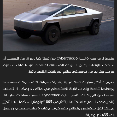
عندما ترى صورة لسيارة Cybertruck من تسلا لأول مرة، من الصعب أن
تحدد طابعها، إذ إن الشركة المصنعة اعتمدت فيها على تصميم
غريب وفريد من نوعه في عالم المركبات الكهربائية.
صُممت أكثر سيارات تسلا غرابة بقدرات عملية لا تعد ولا تحصى، ما
يجعلها شاحنة بيك أب قابلة للاستخدام في أماكن لا يمكن أن تصلها
غيرها من المركبات. تتيح سيارة Cybertruck السفر مسافات طويلة:
يُقدر مدى السفر على متنها بأكثر من 805 كيلومترات، كما أنها تتميّز
بمركز ثقل منخفض ونظام دفع قوي، وقادرة على سحب وزن يصل
إلى 635 كيلوغرامًا.