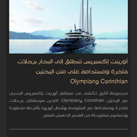
أورينت إكسبريس تنطلق إلى البحار برحلات
فاخرة ومستدامة على متن اليختين
Corinthian وOlympian
مجموعة أكور تكشف عن مستقبل أورينت إكسبريس البحري
عبر اليختين Corinthian وOlympian، اللذين سينطلقان برحلات
فاخرة ومستدامة عبر المتوسط وشمال أوروبا بأشرعة متطورة
وتصاميم مستوحاة من العصر الذهبي للسفر.