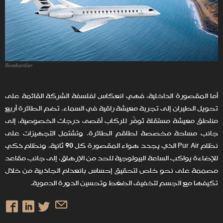
Bombardier
أما المقصورة الداخلية، فهي انعكاس لفلسفة الشركة القائمة على
تحويل الطيران إلى تجربة معيشة راقية في السماء. تضم الطائرة أربع
مناطق معيشة مستقلة تُوفّر للركاب أقصى درجات الخصوصية، إلى
جانب مساحة مخصصة لطاقم الطائرة. وتشتمل التجهيزات على
نظام Pur Air الذي يجدد هواء المقصورة كل 90 ثانية، ونظام ذكي
للإضاءة يواكب الساعة البيولوجية للحد من الإرهاق، إلى جانب مقاعد
مصممة على نحو خاص لتحقيق إحساس بانعدام الجاذبية من خلال
تكيفها مع الجسم لتخفيف الضغط وتحسين الدورة الدموية.