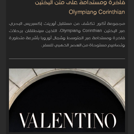
فاخرة ومستدامة على متن اليختين
Corinthian وOlympian
مجموعة أكور تكشف عن مستقبل أورينت إكسبريس البحري
عبر اليختين Corinthian وOlympian، اللذين سينطلقان برحلات
فاخرة ومستدامة عبر المتوسط وشمال أوروبا بأشرعة متطورة
وتصاميم مستوحاة من العصر الذهبي للسفر.