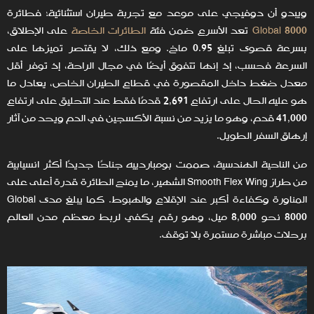
ويبدو أن دوفيجي على موعد مع تجربة طيران استثنائية؛ فطائرة
Global 8000
تعد الأسرع ضمن فئة
الطائرات الخاصة
على الإطلاق،
بسرعة قصوى تبلغ 0.95 ماخ. ومع ذلك، لا يقتصر تميزها على
السرعة فحسب، إذ إنها تتفوق أيضًا في مجال الراحة، إذ توفر أقل
معدل ضغط داخل المقصورة في قطاع الطيران الخاص، يعادل ما
هو عليه الحال على ارتفاع 2,691 قدمًا فقط عند التحليق على ارتفاع
41,000 قدم، وهو ما يزيد من نسبة الأكسجين في الدم ويحد من آثار
إرهاق السفر الطويل.
من الناحية الهندسية، صممت بومباردييه جناحًا جديدًا أكثر انسيابية
من طراز Smooth Flex Wing الشهير، ما يمنح الطائرة قدرة أعلى على
المناورة وكفاءة أكبر عند الإقلاع والهبوط. كما يبلغ مدى Global
8000 نحو 8,000 ميل، وهو رقم يكفي لربط معظم مدن العالم
برحلات مباشرة مستمرة بلا توقف.