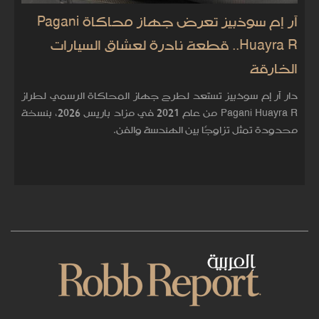
آر إم سوذبيز تعرض جهاز محاكاة Pagani
Huayra R.. قطعة نادرة لعشاق السيارات
الخارقة
دار آر إم سوذبيز تستعد لطرح جهاز المحاكاة الرسمي لطراز
Pagani Huayra R من عام 2021 في مزاد باريس 2026، بنسخة
محدودة تمثل تزاوجًا بين الهندسة والفن.