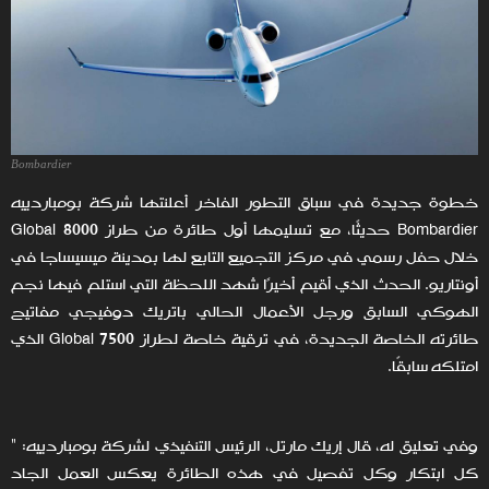
Bombardier
خطوة جديدة في سباق التطور الفاخر أعلنتها شركة بومباردييه
Bombardier حديثًا، مع تسليمها أول طائرة من طراز Global 8000
خلال حفل رسمي في مركز التجميع التابع لها بمدينة ميسيساجا في
أونتاريو. الحدث الذي أقيم أخيرًا شهد اللحظة التي استلم فيها نجم
الهوكي السابق ورجل الأعمال الحالي باتريك دوفيجي مفاتيح
طائرته الخاصة الجديدة، في ترقية خاصة لطراز Global 7500 الذي
امتلكه سابقًا.
وفي تعليق له، قال إريك مارتل، الرئيس التنفيذي لشركة بومباردييه: "
كل ابتكار وكل تفصيل في هذه الطائرة يعكس العمل الجاد