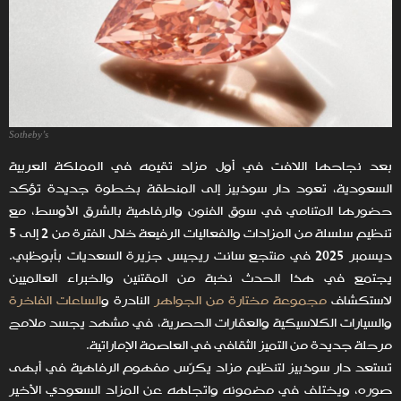
Sotheby’s
بعد نجاحها اللافت في أول مزاد تقيمه في المملكة العربية
السعودية، تعود دار سوذبيز إلى المنطقة بخطوة جديدة تؤكد
حضورها المتنامي في سوق الفنون والرفاهية بالشرق الأوسط، مع
تنظيم سلسلة من المزادات والفعاليات الرفيعة خلال الفترة من 2 إلى 5
ديسمبر 2025 في منتجع سانت ريجيس جزيرة السعديات بأبوظبي.
يجتمع في هذا الحدث نخبة من المقتنين والخبراء العالميين
لاستكشاف
مجموعة مختارة من الجواهر
النادرة و
الساعات الفاخرة
والسيارات الكلاسيكية والعقارات الحصرية، في مشهد يجسد ملامح
مرحلة جديدة من التميز الثقافي في العاصمة الإماراتية.
تستعد دار سوذبيز لتنظيم مزاد يكرّس مفهوم الرفاهية في أبهى
صوره، ويختلف في مضمونه واتجاهه عن المزاد السعودي الأخير