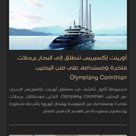
أورينت إكسبريس تنطلق إلى البحار برحلات
فاخرة ومستدامة على متن اليختين
Corinthian وOlympian
مجموعة أكور تكشف عن مستقبل أورينت إكسبريس البحري
عبر اليختين Corinthian وOlympian، اللذين سينطلقان برحلات
فاخرة ومستدامة عبر المتوسط وشمال أوروبا بأشرعة متطورة
وتصاميم مستوحاة من العصر الذهبي للسفر.