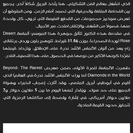
الذي انشغل بعالم الفن التشكيلي. هنا يأخذ البريق شكلاً آخر، يجمع
بين الفخامة المتقنة والحرفية التي تصمد أمام الزمن. ومن المتوقع أن
تعرض سوذبيز مجموعات من القطع النفيسة التي تروي، كل واحدة
منها، فصولاً من الشغف والإتقان امتدت عبر الأجيال.
في مقدمة هذه الكنوز تتألق جوهرة هذا الموسم: ألماسة Desert
Rose (وردة الصحراء)، بوزن 31.86 قيراط، تتوهج بلون وردي برتقالي
زاهٍ يعد من ألوان الألماس الأشد ندرة على الإطلاق، وتزداد قيمتها
تفرّدًا كونها الأكبر من نوعها في الحصول على هذا التصنيف النادر.
ظهرت الألماسة للمرة الأولى ضمن معرض Beyond: The Rarest
Diamonds in the World (ما وراء: الألماس الأشد ندرة في العالم) الذي
أقيم في أبوظبي أبريل الماضي، وقد أثارت إعجاب الخبراء وهواة
الجمع على حد سواء. ويُقدّر ثمنها اليوم ما بين 5 ملايين دولار و7
ملايين دولار أمريكي، في إشارة واضحة إلى مكانتها الرمزية التي
تتجاوز حدود القيمة المادية.