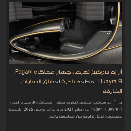
آر إم سوذبيز تعرض جهاز محاكاة Pagani
Huayra R.. قطعة نادرة لعشاق السيارات
الخارقة
دار آر إم سوذبيز تستعد لطرح جهاز المحاكاة الرسمي لطراز
Pagani Huayra R من عام 2021 في مزاد باريس 2026، بنسخة
محدودة تمثل تزاوجًا بين الهندسة والفن.