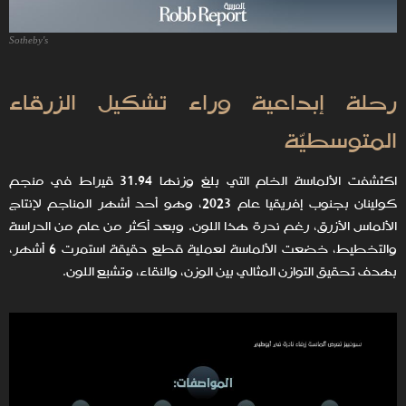
Sotheby's
رحلة إبداعية وراء تشكيل الزرقاء
المتوسطيّة
اكتُشفت الألماسة الخام التي بلغ وزنها 31.94 قيراط في منجم
كولينان بجنوب إفريقيا عام 2023، وهو أحد أشهر المناجم لإنتاج
الألماس الأزرق، رغم ندرة هذا اللون. وبعد أكثر من عام من الدراسة
والتخطيط، خضعت الألماسة لعملية قطع دقيقة استمرت 6 أشهر،
بهدف تحقيق التوازن المثالي بين الوزن، والنقاء، وتشبع اللون.