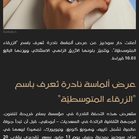
Sotheby's
أعلنت دار سوذبيز عن عرض ألماسة نادرة تُعرف باسم "الزرقاء
المتوسطيّة"، وتتميّز بلونها الأزرق الزاهي الاستثنائي ووزنها البالغ
10.03 قيراط.
عرض ألماسة نادرة تُعرف باسم
"الزرقاء المتوسطيّة"
ستُعرض هذه التحفة النادرة في مؤسسة بسام فريحة للفنون،
الوجهة الثقافية الرائدة في السعديات – أبوظبي، قبل أن تبدأ جولة
عالمية تشمل تايبيه، وهونغ كونغ، ونيويورك، تمهيدًا لبيعها في
مزاد سوذبيز بمدينة جنيف يوم 13 مايو، بسعر تقديري يقارب 20