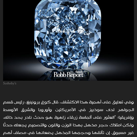
Sotheby's
وفي تعليق على أهمية هذا الاكتشاف، قال كوغ برونينغ، رئيس قسم
الجواهر لدى سوذبيز في الأمريكتين وأوروبا والشرق الأوسط
وإفريقيا: "العثور على ألماسة زرقاء زاهية هو حدث نادر بحد ذاته،
ولكن امتلاك حجر مذهل بهذا الوزن واللون والتصميم يجعله حدثًا
غير مسبوق. إن تألقها وحجمها المذهل يضعانها في مصاف أهم