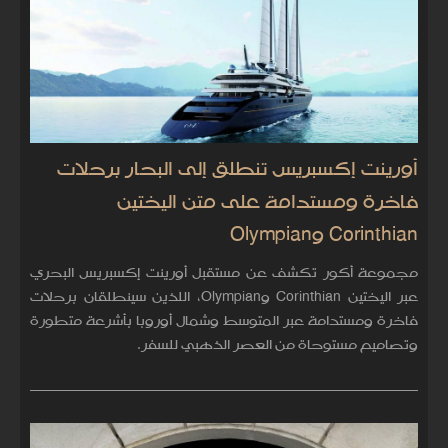
أورينت إكسبريس تنطلق إلى البحار برحلات
فاخرة ومستدامة على متن اليختين
Corinthian وOlympian
مجموعة أكور تكشف عن مستقبل أورينت إكسبريس البحري
عبر اليختين Corinthian وOlympian، اللذين سينطلقان برحلات
فاخرة ومستدامة عبر المتوسط وشمال أوروبا بأشرعة متطورة
وتصاميم مستوحاة من العصر الذهبي للسفر.