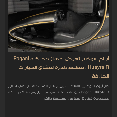
آر إم سوذبيز تعرض جهاز محاكاة Pagani
Huayra R.. قطعة نادرة لعشاق السيارات
الخارقة
دار آر إم سوذبيز تستعد لطرح جهاز المحاكاة الرسمي لطراز
Pagani Huayra R من عام 2021 في مزاد باريس 2026، بنسخة
محدودة تمثل تزاوجًا بين الهندسة والفن.