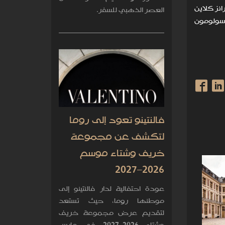
ليجيه وفرانز كلاين
العصر الذهبي للسفر.
 سولومون
فالنتينو تعود إلى روما
لتكشف عن مجموعة
خريف وشتاء موسم
2026–2027
عودة احتفالية لدار فالنتينو إلى
موطنها روما، حيث تستعد
لتقديم عرض مجموعة خريف