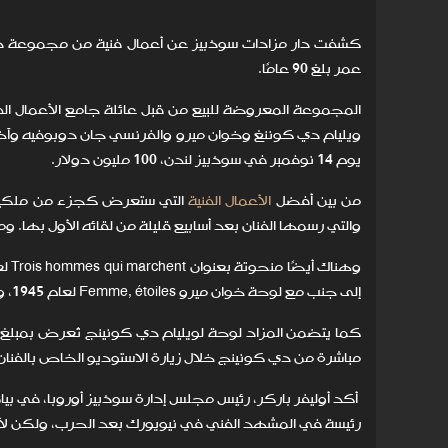
عمر بلغ 90 عامًا.
ويليام دي كوننغ وخوان ميرو والفرنسي جان دوبوفيه وآخ
يوم 14 نوفمبر في سوذبيز لندن، 100 مليون دولار.
من بين أفضل
الأعمال الفنية
والتي رسمها الفنان بعد أسابيع قليلة من لقائه الأول بها. ومن المتوقع أن تحقق الل
إلى جنب مع لوحة خوان ميرو Femme, étoiles لعام 1945، ويتوقع أن يحقق العملان ما يصل إلى 20 مليون دولار.
مباشرة من دي كونينج خلال زيارة الاستوديو الخاص بالفنان ع
أكد أوليفر باركر، رئيس مجلس إدارة سوذبيز أوروبا، في 
رئيسة في المشهد الفني في نيويورك بعد الحرب، ولكن لأ