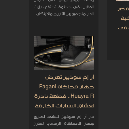
وشتاء 2026–2027 في مارس
المقبل، في خطوة تحتفي بإرث
قصر
الدار وتجمع بين التاريخ والابتكار.
خية
 في
آر إم سوذبيز تعرض
جهاز محاكاة Pagani
Huayra R.. قطعة نادرة
لعشاق السيارات الخارقة
دار آر إم سوذبيز تستعد لطرح
جهاز المحاكاة الرسمي لطراز