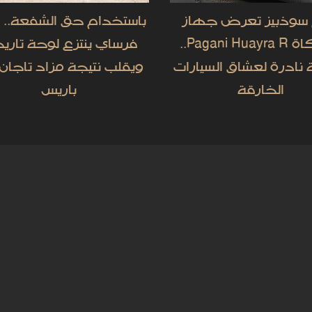
م سوذبيز تعرض جهاز
باستخدام حق الشفعة.. 
محاكاة Pagani Huayra R..
فرساي ينتزع لوحة تاري
ادرة لعشاق السيارات
ويقلب نتيجة مزاد تاجان
الخارقة
باريس