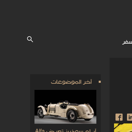
فر
آخر الموضوعات
آر إم سوذبيز تعرض Alfa