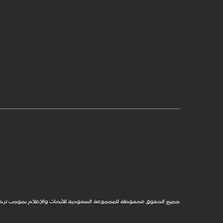
جميع الحقوق محفوظة للمجموعة السعودية للأبحاث والإعلام بموجب ترخيص من Robb Report Media, LLC، التابعة لمجموعةCorporation