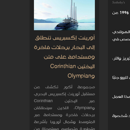
Sotheby's
كشفت دار مزادات سوذبيز عن أعمال فنية من مجموعة ديفيد سولينجر، المحامي والرئيس السابق لمتحف ويتني الذي توفي عام 1996 عن
لو بيكاسو والهولندي
أورينت إكسبريس تنطلق
لمخصص في
إلى البحار برحلات فاخرة
ومستدامة على متن
 بيكاسو Femme dans fauteuil لعام 1927 لماري تيريز والتر،
اليختين Corinthian
وOlympian
ستعرض للبيع جنبًا
مجموعة أكور تكشف عن
مستقبل أورينت إكسبريس البحري
لينجر قد اشترى هذا العمل
عبر اليختين Corinthian
وOlympian، اللذين سينطلقان
برحلات فاخرة ومستدامة عبر
عد شخصية
المتوسط وشمال أوروبا بأشرعة
متطورة وتصاميم مستوحاة من