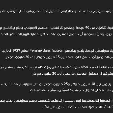
المجموعة المعروضة للبيع من قبل عائلة جامع الأعمال الفنية تتكوّن من 90 لوحة ومنحوتة لفنانين منهم الإسباني باب
رين. ومن المتوقع أن تحقق المعروضات، خلال عملية البيع المسائي ا
التي ستعرض كجزء من ملكية سولينجر، لوحة بابلو
وحة ما بين 15 مليون دولار إلى 20 مليون دولار.
وهناك أيضًا منحوتة بعنوان Trois hommes qui marchent لعام 1949 تصور ثلاثة من الشخصيات المميزة لألبرتو جياكوميتي، 
كما يتضمن المزاد لوحة لويليام دي كونينج تُعرض بمبلغ يراوح بين 18 مليون دولار و25 مليون دولار. وكان سو
ندما كان لا يزال مجهولاً نسبيًا ويعيش معاناة مالية.
بيان أهمية المجموعة ليس بسبب ارتباطها فحسب باسم سولينجر، الذي ي
نها "ظلت باقية منذ لحظة الحصول عليها".