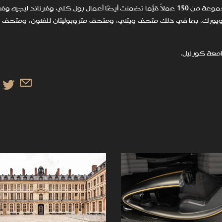
من خلال التركيز على فن القرن العشرين، جمع سولينجر مجموعة من 150 عملاً قيّمًا تضمنت أيضًا أعمال بول كلي وفرناند 
ويورك، بما في ذلك متحف ويتني، ومتحف متروبوليتان للفنون، ومتحف