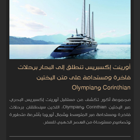
أورينت إكسبريس تنطلق إلى البحار برحلات
فاخرة ومستدامة على متن اليختين
Corinthian وOlympian
مجموعة أكور تكشف عن مستقبل أورينت إكسبريس البحري
عبر اليختين Corinthian وOlympian، اللذين سينطلقان برحلات
فاخرة ومستدامة عبر المتوسط وشمال أوروبا بأشرعة متطورة
وتصاميم مستوحاة من العصر الذهبي للسفر.