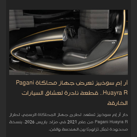
آر إم سوذبيز تعرض جهاز محاكاة Pagani
Huayra R.. قطعة نادرة لعشاق السيارات
الخارقة
دار آر إم سوذبيز تستعد لطرح جهاز المحاكاة الرسمي لطراز
Pagani Huayra R من عام 2021 في مزاد باريس 2026، بنسخة
محدودة تمثل تزاوجًا بين الهندسة والفن.