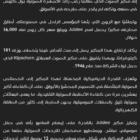
إنه مكبر الصوت الذي طالما رغب رائد الأجهزة الصوتية بول كليبش
في صنعه ولكنه لم يقدر على طرحه في الأسواق.
وتماشيًا مع الروح التي بثها المؤسس الراحل في مصنوعاته، أطلق
محترفه مكبرًا يحمل اسم Jubilee ويبلغ سعر كل زوج منه 36,000
دولار.
يكاد ارتفاع هذا المكبر يصل إلى ست أقدام، فيما يتخطى وزنه 181
كيلوغرامًا، وبهذا يتفوق على مكبر الصوت العملاق Klipschorn الذي
حمل لواء الشركة منذ عام 1946.
وتُعزى القدرة الديناميكية المذهلة لهذا المكبر إلى الخصائص
الصوتية المتأصلة في التصميم المحشوّ بالأبواق، على أن كفاءته أكبر
بعشرين مرة من كفاءة الأنظمة الصوتية التقليدية، ما يعني انبعاثاتٍ
صوتية تليق بالحفلات الموسيقية بدون الحاجة إلى كثير من الطاقة
الكهربائية.
يتمايز مكبر Jubilee بالقدرة على إيهام السامع بأنه في حفل
موسيقي مباشر، ويستطيع مضخمان للترددات الصوتية صُنعا من
الألياف المركبة في شكل مخروطي بحجم 12 بوصة إنتاج ترددات