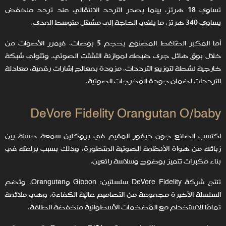
تساوي 18 هرتز، بينما يصدر التردد الانتقالي عند تردد منخفض
يساوي 340 هرتز، ما يلغي الحاجة إلى مشغّل متوسط المدى.
أما المكبر الضّاغط المصنوع بحجم 5 بوصات، فيمرر الأصوات من
خلال بوق هائل جرى ضبطه لموازنة التشتت الصوتي. وتتولى شبكة
خارجية نشطة لتوزيع الترددات، مزودة بمعالج إشارات رقمية، معادلة
الترددات لضمان جودة المخرجات الصوتية.
DeVore Fidelity Orangutan O/baby
اكتسب الصانع جون ديفور المقيم في بروكلين سمعة حسنة بين
زبائنه من هواة الأنظمة الصوتية المتطورة، وذلك بسبب براعته في
بناء مكبرات تتميز بوضوح وسلاسة رائعين.
تنتج شركة DeVore Fidelity سلسلتين: Gibbon وOrangutan، وتضم
السلسلة الأخيرة مجموعة من التصاميم عالية الكفاءة، وهي ملائمة
تمامًا للاستخدام مع المُضخمات الأسطوانية منخفضة الطاقة.