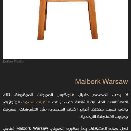
DeVore Fidelity
Malbork Warsaw
لا يحب المصمم دانيال فاجكيس الموجات الموقوفة، تلك
الانعكاسات الداخلية الشائعة في خزانات
مكبرات الصوت
المتوازية،
والتي تسبب مختلف أنواع الأذى السمعي، مثل التشوهات الصوتية
وعيوب الاستجابة الترددية.
لحل هذه المشكلة، يبدأ مكبره الصوتي Malbork Warsaw (سُمي