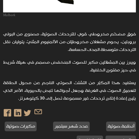
Malbork
فوق مضخّم مخروطي قوي للترددات الصوتية، مصنوع من البولي
بروبلين، يحوم مشغلان مخروطيّان من الألمنيوم المثنيّ، يتوليان نقل
الترددات متوسطة المدى الحساسة.
ويبرز بين المشغّلين مكبر للصوت المنخفض مصمم في هيئة شريط
في حيز مفتوح الخلفية.
يستفيد هذا المكبّر من التشتت الصوتي الناجم عن محول الطاقة
لتعميق الصوت في الغرفة وجعل أجوائها تنبض بالحيوية، الأمر الذي
يتيح إعادة إنتاج ترددات غير مسموعة تصل إلى 30 كيلوهرتز.
أنظمة صوتية
عدد شهر سبتمبر
مكبرات صوتية