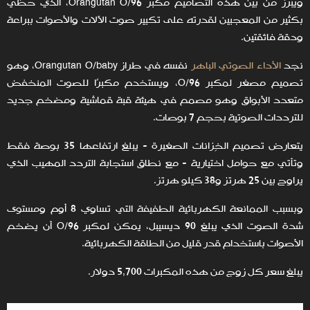
ويبرز من بين هذه التصاميم مكبر Orangutan O/96، الذي حظي
بكثير من المعجبين لقدرته على تكبير صوت الآلات والأصوات ببراعة
ودقة فائقتين.
نجد
الأداء الصوتي الباهر
نفسه في طراز Orangutan O/baby، وهو
تصميم مصغر لمكبر O/96، ويستخدم مكبرًا للصوت المنخفض
متعدد الأبواق وهو مصمم في هيئة قبة قماشية ومضخم جديد
للترددات الصوتية بحجم 7 بوصات.
يتعارض تصميم الخِزانات الصغيرة - يبلغ ارتفاعها 35 بوصة فقط
وتأتي مع حوامل اختيارية - مع نطاق استجابة التردد المهيب الذي
يراوح بين 25 هرتز و38 كيلو هرتز.
وبسبب الممانعة الكهربائية الطفيفة التي تساوي 8 أوم ومستوى
شدة الصوت الذي يبلغ 90 ديسيبل، يمكن لمكبر O/96 أن يضخم
الأصوات باستخدام قدر قليل من الطاقة الكهربائية.
يبلغ سعر كل زوج من هذه المكبرات 5,700 دولار.