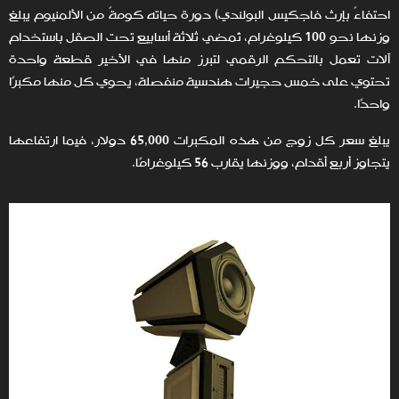
احتفاءً بإرث فاجكيس البولندي) دورة حياته كومةً من الألمنيوم يبلغ
وزنها نحو 100 كيلوغرام، تُمضي ثلاثة أسابيع تحت الصقل باستخدام
آلات تعمل بالتحكم الرقمي لتبرز منها في الأخير قطعة واحدة
تحتوي على خمس حجيرات هندسية منفصلة، يحوي كل منها مكبرًا
واحدًا.
يبلغ سعر كل زوج من هذه المكبرات 65,000 دولار، فيما ارتفاعها
يتجاوز أربع أقدام، ووزنها يقارب 56 كيلوغرامًا.