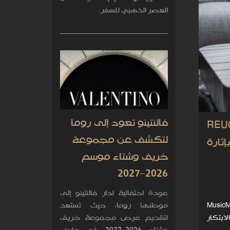
العصر الذهبي للسفر.
فالنتينو تعود إلى روما
REU
لتكشف عن مجموعة
إثارة
خريف وشتاء موسم
2026–2027
عودة احتفالية لدار فالنتينو إلى
 الجديدة MusicMachine 1
موطنها روما، حيث تستعد
أتى هذا الابتكار
لتقديم عرض مجموعة خريف