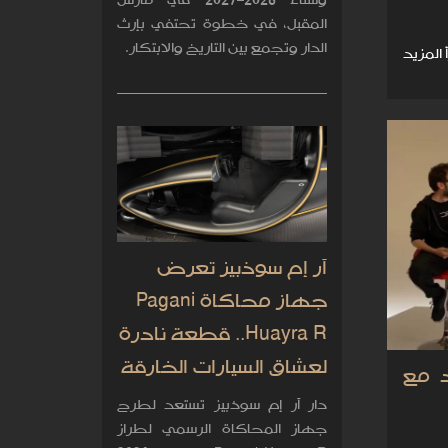
وشتاء 2026–2027 في مارس
المقبل، في خطوة تحتفي بإرث
الدار وتجمع بين التاريخ والابتكار.
 المزيد
آر إم سوذبيز تعرض
جهاز محاكاة Pagani
Huayra R.. قطعة نادرة
لعشاق السيارات الخارقة
د مع
دار آر إم سوذبيز تستعد لطرح
جهاز المحاكاة الرسمي لطراز