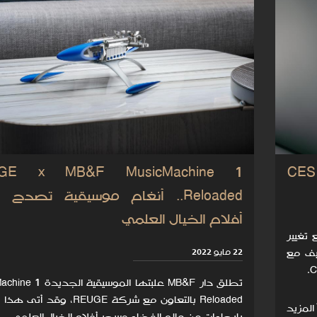
GE x MB&F MusicMachine 1
Reloaded.. أنغام موسيقية تصدح ب
أفلام الخيال العلمي
تغيير
يف مع
22 مايو 2022
تطلق دار MB&F علبتها الموسيقية
Reloaded بالتعاون مع شركة REUGE، وقد 
 المزيد