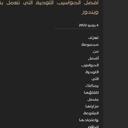
أفضل الحواسيب اللوحية التي تعمل ب
ويندوز
6 يونيو 2022
تعرّف
مجموعة
من
أفضل
الحواسيب
اللوحية
التي
يمكنك
اقتناؤها
بفضل
مزاياها
المتنوعة
واعتمادها
لنظام