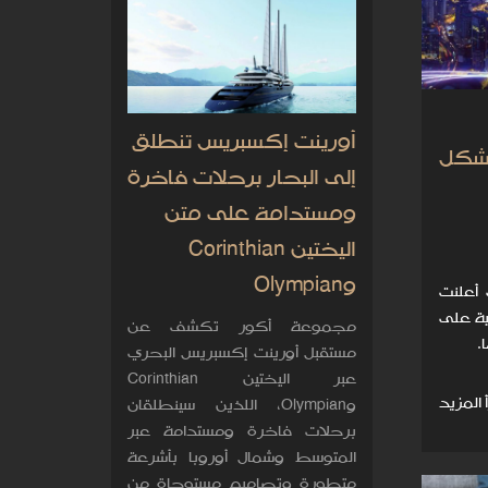
أورينت إكسبريس تنطلق
 شكل
إلى البحار برحلات فاخرة
ومستدامة على متن
اليختين Corinthian
وOlympian
 أعلنت
ية على
مجموعة أكور تكشف عن
.
مستقبل أورينت إكسبريس البحري
عبر اليختين Corinthian
 المزيد
وOlympian، اللذين سينطلقان
برحلات فاخرة ومستدامة عبر
المتوسط وشمال أوروبا بأشرعة
متطورة وتصاميم مستوحاة من