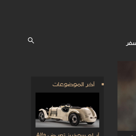
فر
آخر الموضوعات
آر إم سوذبيز تعرض Alfa