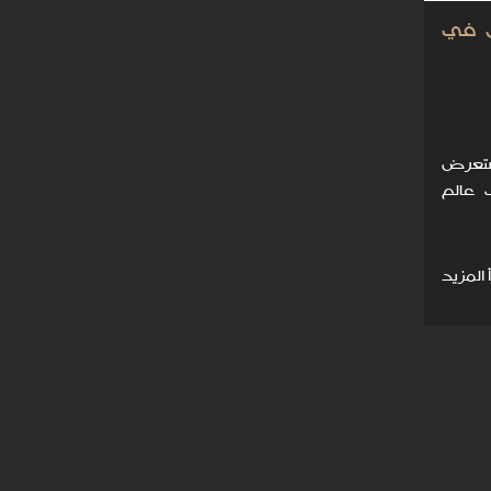
ات VR للتنقل في
نستعرض
سكتشاف عالم
 المزيد