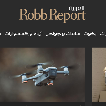
ات
يخوت
ساعات و جواهر
أزياء وإكسسوارات
س