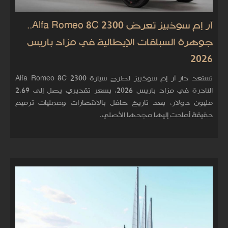
آر إم سوذبيز تعرض Alfa Romeo 8C 2300..
جوهرة السباقات الإيطالية في مزاد باريس
2026
تستعد دار آر إم سوذبيز لطرح سيارة Alfa Romeo 8C 2300
النادرة في مزاد باريس 2026، بسعر تقديري يصل إلى 2.69
مليون دولار، بعد تاريخ حافل بالانتصارات وعمليات ترميم
دقيقة أعادت إليها مجدها الأصلي.