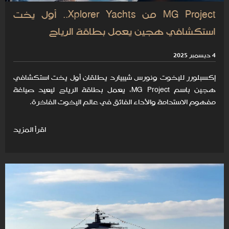
MG Project من Xplorer Yachts.. أول يخت
استكشافي هجين يعمل بطاقة الرياح
4 ديسمبر 2025
إكسبلورر لليخوت ونورس شيبيارد يطلقان أول يخت استكشافي
هجين باسم MG Project، يعمل بطاقة الرياح ليعيد صياغة
مفهوم الاستدامة والأداء الفائق في عالم اليخوت الفاخرة.
اقرأ المزيد