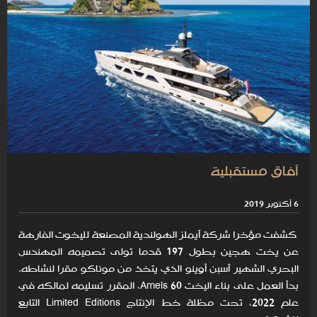
آفاق مستقبلية
6 أكتوبر 2019
كشفت مؤخرا شركة آيملز الهولندية المصنعة لليخوت الفارهة
عن يخت هجين بطول 197 قدما تولى تصميمه المهندس
البحري الشهير آسبن أوينو الذي يتخذ من موناكو مقرا لنشاطه.
بدأ العمل على بناء اليخت Amels 60، المقرر تسليمه لمالكه في
عام 2022، تحت مظلة خط الإنتاج Limited Editions التابع