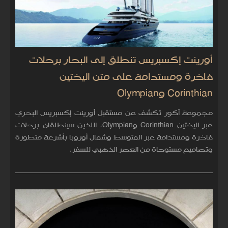
أورينت إكسبريس تنطلق إلى البحار برحلات
فاخرة ومستدامة على متن اليختين
Corinthian وOlympian
مجموعة أكور تكشف عن مستقبل أورينت إكسبريس البحري
عبر اليختين Corinthian وOlympian، اللذين سينطلقان برحلات
فاخرة ومستدامة عبر المتوسط وشمال أوروبا بأشرعة متطورة
وتصاميم مستوحاة من العصر الذهبي للسفر.