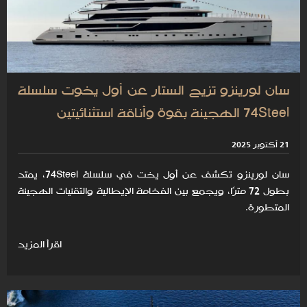
سان لورينزو تزيح الستار عن أول يخوت سلسلة
74Steel الهجينة بقوة وأناقة استثنائيتين
21 أكتوبر 2025
سان لورينزو تكشف عن أول يخت في سلسلة 74Steel، يمتد
بطول 72 مترًا، ويجمع بين الفخامة الإيطالية والتقنيات الهجينة
المتطورة.
اقرأ المزيد