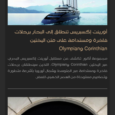
أورينت إكسبريس تنطلق إلى البحار برحلات
فاخرة ومستدامة على متن اليختين
Corinthian وOlympian
مجموعة أكور تكشف عن مستقبل أورينت إكسبريس البحري
عبر اليختين Corinthian وOlympian، اللذين سينطلقان برحلات
فاخرة ومستدامة عبر المتوسط وشمال أوروبا بأشرعة متطورة
وتصاميم مستوحاة من العصر الذهبي للسفر.