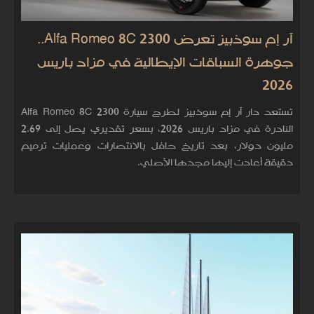
آر إم سوذبيز تعرض Alfa Romeo 8C 2300..
جوهرة السباقات الإيطالية في مزاد باريس
2026
تستعد دار آر إم سوذبيز لطرح سيارة Alfa Romeo 8C 2300
النادرة في مزاد باريس 2026، بسعر تقديري يصل إلى 2.69
مليون دولار، بعد تاريخ حافل بالانتصارات وعمليات ترميم
دقيقة أعادت إليها مجدها الأصلي.