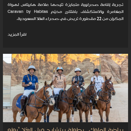
تجربة إقامة صحراوية متمايزة تتيحها علامة هابيتاس لهواة
المغامرة والاستكشاف بافتتاح مخيّم Caravan by Habitas
المكوّن من 22 مقطورة تربض في صحراء العُلا السعودية.
اقرأ المزيد
رياضة الملوك.. بطولة ريتشارد ميل العُلا "بولو