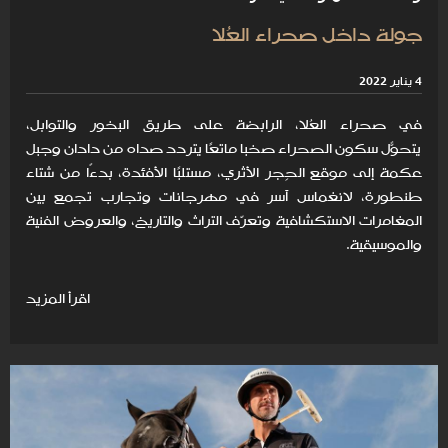
جولة داخل صحراء العُلا
4 يناير 2022
في صحراء العُلا، الرابضة على طريق البخور والتوابل،
يتحوّل سكون الصحراء صخبًا ماتعًا يتردد صداه من دادان وجبل
عكمة إلى موقع الحِجر الأثري، مستلبًا الأفئدة، بدءًا من شتاء
طنطورة، لانغماس آسر في مهرجانات وتجارب تجمع بين
المغامرات الاستكشافية وتعرّف التراث والتاريخ، والعروض الفنية
والموسيقية.
اقرأ المزيد