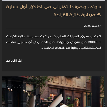
سوني وهوندا تقتربان من إطلاق أول سيارة
كهربائية ذاتية القيادة
27 يناير 2025
تتـرقـب سـوق السيارات العالميـة مـركـبـة جديـدة ذاتية القيادة
Afeela 1 مـن سوني وهوندا، مـن المفتـرض أن تصبـح متاحـة
للـمستهلكـيـن بداية مـن الـعـام الـمقـبـل.
اقرأ المزيد