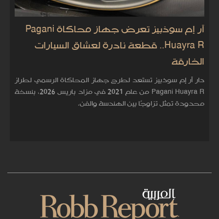
آر إم سوذبيز تعرض جهاز محاكاة Pagani
Huayra R.. قطعة نادرة لعشاق السيارات
الخارقة
دار آر إم سوذبيز تستعد لطرح جهاز المحاكاة الرسمي لطراز
Pagani Huayra R من عام 2021 في مزاد باريس 2026، بنسخة
محدودة تمثل تزاوجًا بين الهندسة والفن.