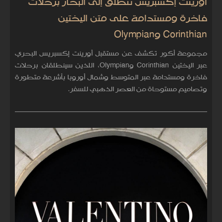
أورينت إكسبريس تنطلق إلى البحار برحلات
فاخرة ومستدامة على متن اليختين
Corinthian وOlympian
مجموعة أكور تكشف عن مستقبل أورينت إكسبريس البحري
عبر اليختين Corinthian وOlympian، اللذين سينطلقان برحلات
فاخرة ومستدامة عبر المتوسط وشمال أوروبا بأشرعة متطورة
وتصاميم مستوحاة من العصر الذهبي للسفر.