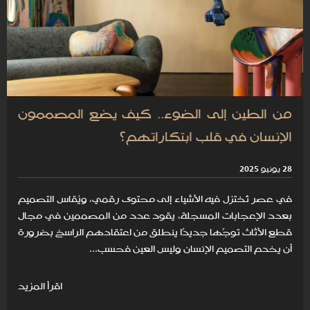
من الطين إلى الضوء.. كيف يضع المصممون
الإنسان في قلب ابتكاراتهم؟
28 يونيو 2025
في عصر تُختزل فيه الأشياء إلى محتوى رقمي، ويُقاس التصميم
بعدد الإعجابات المسجلة، يقود عدد من المصممين في مجال
قطع الأثاث توجًها جديدًا ينطلق من اعتقادهم الراسخ بضرورة
أن يخدم التصميم الإنسان وليس العين فحسب...
اقرأ المزيد