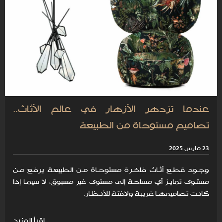
عندما تزدهر الأزهار في عالم الأثاث..
تصاميم مستوحاة من الطبيعة
23 مارس 2025
وجـود قطـع أثـاث فاخـرة مستوحـاة مـن الطبيعـة يرفـع مـن
مستـوى تمايـز أي مساحـة إلى مستوى غير مسبوق، لا سيمـا إذا
كانـت تصاميمهـا غريبـة ولافتـة للأنـظـار.
اقرأ المزيد