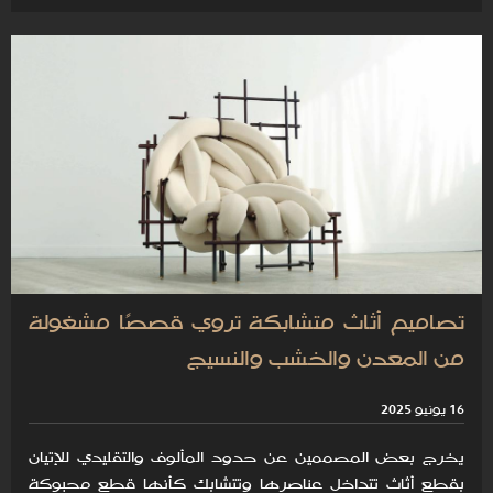
تصاميم أثاث متشابكة تروي قصصًا مشغولة
من المعدن والخشب والنسيج
16 يونيو 2025
يخرج بعض المصممين عن حدود المألوف والتقليدي للإتيان
بقطع أثاث تتداخل عناصرها وتتشابك كأنها قطع محبوكة