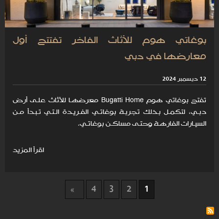
بوغاتي هوم للأثاث الفاخر تفتتح أول
معارضها في دبي
12 ديسمبر 2024
تفتح بوغاتي هوم Bugatti Home معرضهـا للأثاث علـى أرض
دبـي، لتكمـل بـذلك تجربـة بوغاتـي الفـريـدة الـتـي تـبـدأ مـن
السيـارات الفارهـة وحتـى مساكـن بوغاتـي.
اقرأ المزيد
4
3
2
1