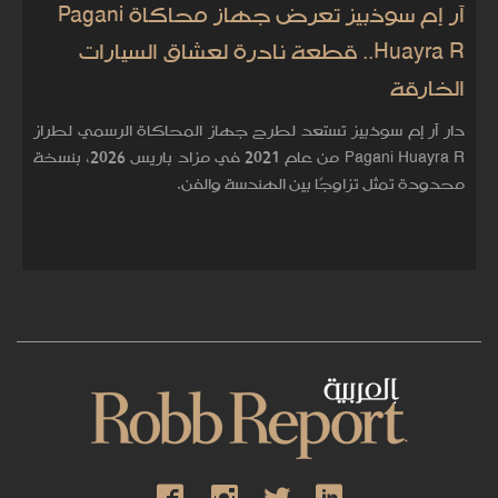
آر إم سوذبيز تعرض جهاز محاكاة Pagani
Huayra R.. قطعة نادرة لعشاق السيارات
الخارقة
دار آر إم سوذبيز تستعد لطرح جهاز المحاكاة الرسمي لطراز
Pagani Huayra R من عام 2021 في مزاد باريس 2026، بنسخة
محدودة تمثل تزاوجًا بين الهندسة والفن.