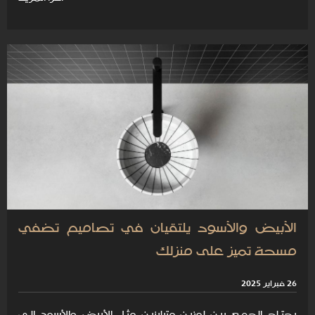
الأبيض والأسود يلتقيان في تصاميم تضفي
مسحة تميز على منزلك
26 فبراير 2025
يحتـاج الجمـع بيـن لونيـن متباينيـن مثـل الأبيض والأسود إلـى