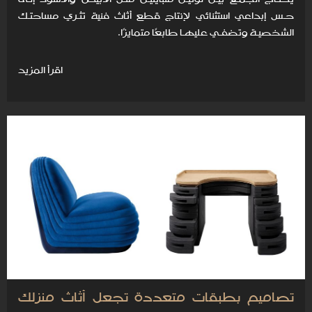
حـس إبداعي استثنائي لإنتاج قطع أثاث فنية تثـري مساحتـك
الشخصيـة وتضفـي عليهـا طابعًا متمايزًا.
اقرأ المزيد
تصاميم بطبقات متعددة تجعل أثاث منزلك