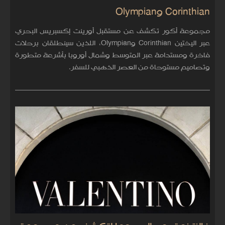
Corinthian وOlympian
مجموعة أكور تكشف عن مستقبل أورينت إكسبريس البحري
عبر اليختين Corinthian وOlympian، اللذين سينطلقان برحلات
فاخرة ومستدامة عبر المتوسط وشمال أوروبا بأشرعة متطورة
وتصاميم مستوحاة من العصر الذهبي للسفر.