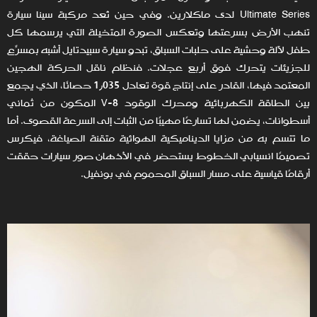
Ultimate Series لدى ماكلارين. وفي حين تُعد مركبة سينا سيارة
تنهب الأرض بسرعتها وتعكس الصورة المتخيلة التي يرسمها كل
طفل لآلة وحشية على حلبات السباق، تبدو سيارة سبيدتايل أشبه بمسرِّع
للجزيئات يتحرك فوق أربع عجلات. فنظام ناقل الحركة الهجين
المعتمد فيها، القادر على إنتاج قوة تعادل 1٫035 حصانًا، الذي يجمع
بين الطاقة الكهربائية ومحرك الوقود V-8 المكون من ثماني
أسطوانات، يضمن لها تسارعًا مهيبًا من الثبات إلى السرعة القصوى. أما
ما تتسم به من مزايا الديناميكية الهوائية متقنة الصياغة، فيكرس
تصميمًا انسيابي الخطوط يستحضر في الأذهان صور سيارات حققت
أرقامًا قياسية على مسار السباق المحموم في بونفيل.