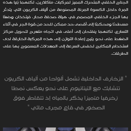
الجناح الخلفي المتحرك المميز لمركبات ماكلارين، لكنهما بُنيا هذه
المرة داخل الكسوة المرنة المصنوعة من ألياف الكربون التي يتدثر
بها الجزء الخلفي المصمم في هيئة صدفة محار، فيتخذان وضعًا
مسطحًا ومحكمًا إلى أقصى حد ممكن للحد من قوة الجر في أثناء
التسارع، لكنهما ينفتحان إلى أعلى في اتجاه متعرج لتحويل مركز
الضغط على نحو يتيح إعادة التوازن إلى هذه المركبة الخارقة لدى
استخدام المكابح لخفض السرعة إلى المعدلات المسموح بها على
الطرقات.
" الزخارف الداخلية تشمل ألواحا من ألياف الكربون
تتشابك مع التيتانيوم على نحو يعكس نمطا
زخرفيا متميزا يذكر بالمياه إذ تتقاطر فوق
الصخور في قاع مجرى مائي "