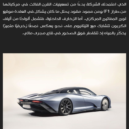
الذي اعتمدته الشركة بدءًا من تسعينيات القرن الفائت في مركباتها
من طراز F1) وعن عمود مقود يحتل ما كان يشكل في العادة موقع
لوح المفاتيح المركزي. أما الزخارف الداخلية، فتشمل ألواحًا من ألياف
الكربون تتشابك مع التيتانيوم على نحو يعكس نمطًا زخرفيًا متميزًا
يذكّر بالمياه إذ تتقاطر فوق الصخور في قاع مجرى مائي.