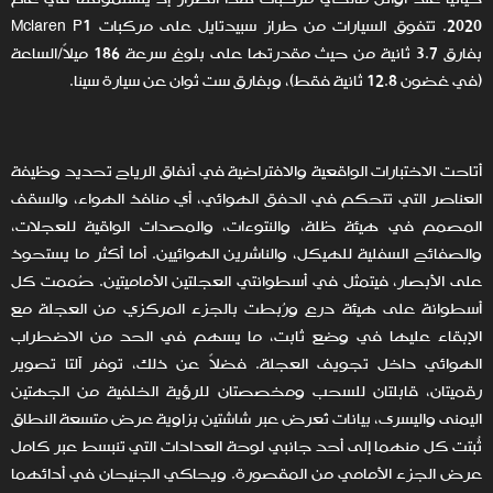
2020. تتفوق السيارات من طراز سبيدتايل على مركبات Mclaren P1
بفارق 3.7 ثانية من حيث مقدرتها على بلوغ سرعة 186 ميلاً/الساعة
(في غضون 12.8 ثانية فقط)، وبفارق ست ثوان عن سيارة سينا.
أتاحت الاختبارات الواقعية والافتراضية في أنفاق الرياح تحديد وظيفة
العناصر التي تتحكم في الدفق الهوائي، أي منافذ الهواء، والسقف
المصمم في هيئة ظلة، والنتوءات، والمصدات الواقية للعجلات،
والصفائح السفلية للهيكل، والناشرين الهوائيين. أما أكثر ما يستحوذ
على الأبصار، فيتمثل في أسطوانتي العجلتين الأماميتين. صُممت كل
أسطوانة على هيئة درع ورُبطت بالجزء المركزي من العجلة مع
الإبقاء عليها في وضع ثابت، ما يسهم في الحد من الاضطراب
الهوائي داخل تجويف العجلة. فضلاً عن ذلك، توفر آلتا تصوير
رقميتان، قابلتان للسحب ومخصصتان للرؤية الخلفية من الجهتين
اليمنى واليسرى، بيانات تُعرض عبر شاشتين بزاوية عرض متسعة النطاق
ثُبتت كل منهما إلى أحد جانبي لوحة العدادات التي تنبسط عبر كامل
عرض الجزء الأمامي من المقصورة. ويحاكي الجنيحان في أدائهما