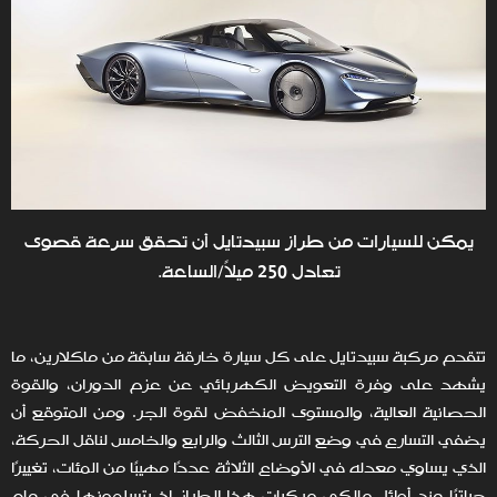
يمكن للسيارات من طراز سبيدتايل أن تحقق سرعة قصوى
تعادل 250 ميلاً/الساعة.
تتقدم مركبة سبيدتايل على كل سيارة خارقة سابقة من ماكلارين، ما
يشهد على وفرة التعويض الكهربائي عن عزم الدوران، والقوة
الحصانية العالية، والمستوى المنخفض لقوة الجر. ومن المتوقع أن
يضفي التسارع في وضع الترس الثالث والرابع والخامس لناقل الحركة،
الذي يساوي معدله في الأوضاع الثلاثة عددًا مهيبًا من المئات، تغييرًا
حياتيًا عند أوائل مالكي مركبات هذا الطراز إذ يتسلمونها في عام