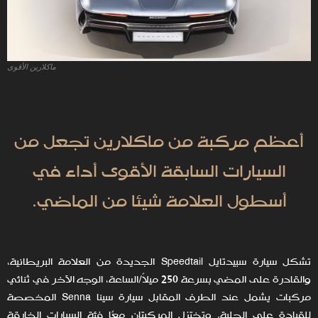
ماكلارين الأقوى
أعظم مركبة من ماكلارين تجعل من
السيارات السابقة الأقوى أداء في
أسطول العلامة شيئا من الماضي.
تشكل سيارة سبيدتايل Speedtail الجديدة من العلامة البريطانية،
والقادرة على المضي بسرعة 250 ميلاً/الساعة، الوجه الآخر في ثنائي
مركبات يشمل عند الطرف المقابل سيارة سينا Senna المخصصة
للقيادة على الحلبة. وتختزل المركبتان معًا فئة السيارات الخارقة