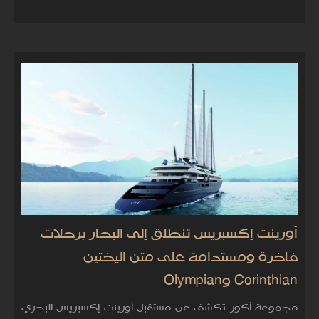
أورينت إكسبريس تنطلق إلى البحار برحلات
فاخرة ومستدامة على متن اليختين
Corinthian وOlympian
مجموعة أكور تكشف عن مستقبل أورينت إكسبريس البحري