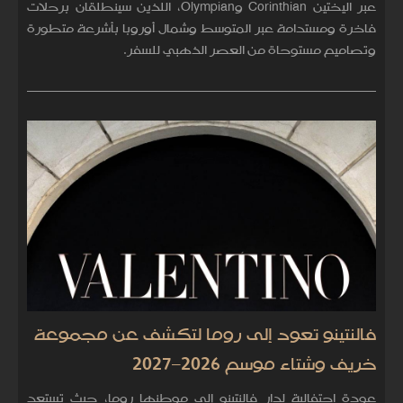
عبر اليختين Corinthian وOlympian، اللذين سينطلقان برحلات
فاخرة ومستدامة عبر المتوسط وشمال أوروبا بأشرعة متطورة
وتصاميم مستوحاة من العصر الذهبي للسفر.
فالنتينو تعود إلى روما لتكشف عن مجموعة
خريف وشتاء موسم 2026–2027
عودة احتفالية لدار فالنتينو إلى موطنها روما، حيث تستعد