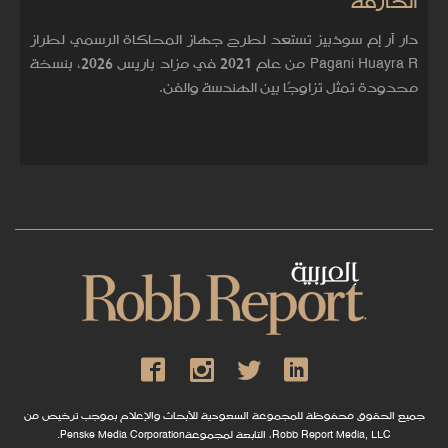
الخارقة
دار آر إم سوذبيز تستعد لطرح جهاز المحاكاة الرسمي لطراز
Pagani Huayra R من عام 2021 في مزاد باريس 2026، بنسخة
محدودة تمثل تزاوجًا بين الهندسة والفن.
جميع الحقوق محفوظة للمجموعة السعودية للأبحاث والإعلام بموجب ترخيص من
Robb Report Media, LLC، التابعة لمجموعةPenske Media Corporation.