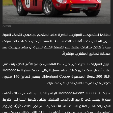
Ferrari
لطالما استحوذت السيارات النادرة على اهتمام جامعي التحف الفنية
حول العالم، كما أنها كانت محط تنافسهم في مختلف المناسبات
سواءً كانت مزادات علنية لبيع التحفة الفنية النادرة أو حتى عمليات بيع
مغلقة لصالح المشتري مباشرةً.
تنوع السيارات النادرة عزز من هذا التنافس، وهو الأمر الذي ينعكس
على أسعار هذه المركبات. على سبيل المثال، بيعت سيارة Mercedes-
Benz 300 SLR المدعوة Uhlenhaut Coupe بسعر تجاوز 140 مليون
دولار في المزاد العلني الذي عرضت فيه.
حازت Mercedes-Benz 300 SLR الرقم القياسي لتصبح بذلك أغلى
سيارة بيعت في تاريخ المزادات العلنية، ولكن قيمة السيارات الأثرية
التي يعدها جامعو التحف قطعًا نادرة تتجاوز ذلك كثيرًا. واليوم
نستعرض معكم مجموعة من أغلى السيارات النادرة التي بيعت في