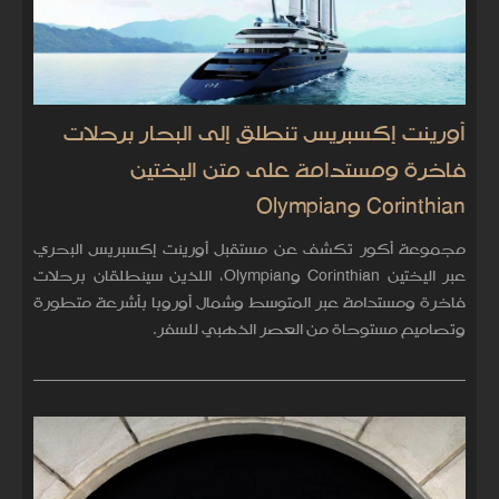
أورينت إكسبريس تنطلق إلى البحار برحلات
فاخرة ومستدامة على متن اليختين
Corinthian وOlympian
مجموعة أكور تكشف عن مستقبل أورينت إكسبريس البحري
عبر اليختين Corinthian وOlympian، اللذين سينطلقان برحلات
فاخرة ومستدامة عبر المتوسط وشمال أوروبا بأشرعة متطورة
وتصاميم مستوحاة من العصر الذهبي للسفر.