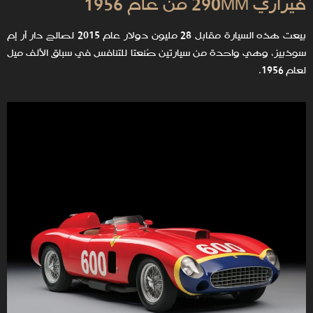
فيراري 290MM من عام 1956
بيعت هذه السيارة مقابل 28 مليون دولار عام 2015 لصالح دار آر إم
سوذبيز، وهي واحدة من سيارتين صُنعتا للتنافس في سباق الألف ميل
لعام 1956.