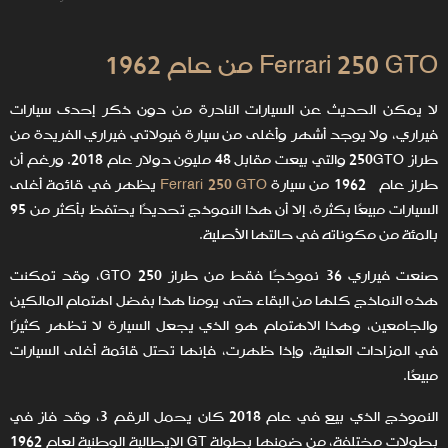
Ferrari 250 GTO من عام 1962
لا يمكن الحديث عن السيارات النادرة من دون ذكر إحدى سيارات
فيراري، ولا يوجد أشهر وأغلى من سيارة فيولاتي فيراري الفريدة من
طراز 250GTO والتي بيعت مقابل 48 مليون دولار عام 2018. ورغم أن
طراز عام 1962 من سيارة
Ferrari 250 GTO
يظهر في قائمة أغلى
السيارات مبيعًا بكثرة، إلا أن هذا النموذج تحديدًا يحتفظ بأكثر من 95
بالمئة من مكوناته في حالتها الأصلية.
صنعت فيراري 36 نموذجًا فقط من طراز 250 GTO، وقد تمكنت
هذه النماذج كلها من البقاء حتى يومنا هذا بفضل اهتمام المالكين
والجامعين، وهذا الاهتمام هو الذي يجعل السيارة لا تظهر كثيرًا
في المزادات العلنية، وإذا ظهرت، فإنها تحتل قائمة أغلى السيارات
مبيعًا.
النموذج الذي بيع في عام 2018 كان يحمل الرقم 3، وقد فاز في
بطولات مختلفة، من ضمنها بطولة GT الإيطالية الوطنية لعام 1962