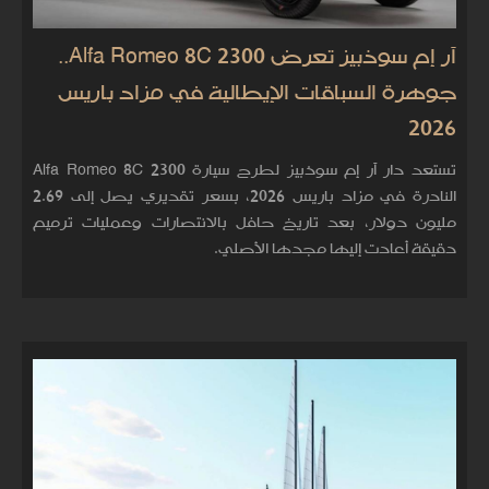
آر إم سوذبيز تعرض Alfa Romeo 8C 2300..
جوهرة السباقات الإيطالية في مزاد باريس
2026
تستعد دار آر إم سوذبيز لطرح سيارة Alfa Romeo 8C 2300
النادرة في مزاد باريس 2026، بسعر تقديري يصل إلى 2.69
مليون دولار، بعد تاريخ حافل بالانتصارات وعمليات ترميم
دقيقة أعادت إليها مجدها الأصلي.