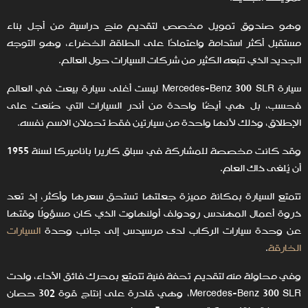
وهو صندوق تمويل مخصص لتقديم منح دراسية من أجل بناء
مستقبل أكثر استدامة واعتمادًا على الطاقة الخضراء، وهو التوجه
الجديد الذي تتبعه الكثير من شركات السيارات حول العالم.
سيارة Mercedes-Benz 300 SLR ليست أغلى سيارة بيعت في العالم
فحسب، بل هي أيضًا واحدة من أندر السيارات التي صُنعت على
الإطلاق، وذلك لأنها واحدة من سيارتين فقط تحملان الاسم نفسه.
وقد كانت مخصصة للمشاركة في سباق كاريرا باناميركا لسنة 1955
أن يُلغى ذاك العام.
تتمتع السيارة بمكانة مميزة جعلتها تستحق سعرها وأكثر، إذ تعد
ذروة أعمال المهندس رودولف أولنهاوت الذي كان مسؤولًا وقتها
عن وحدة سيارات الركاب لدى مرسيدس إلى جانب وحدة
السيارات
الخارقة
.
وفي محاولة منه لتقديم تحفة فنية تتمتع بمحرك فائق الأداء، ولدت
Mercedes-Benz 300 SLR، وهي قادرة على إنتاج قوة 302 حصان