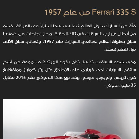
Ferrari 335 S من عام 1957
قلّة من السيارات حول العالم تضاهي هذا الطراز في العراقة، فهو
من أبطال فيراري للسباقات في تلك الحقبة، وحاز نجاحات من ضمنها
سباق بطولة العالم لصانعي السيارات عام 1957، ونهائي سباق الألف
ميل للعام نفسه.
وفي هذه السباقات كلها، كان يقود المركبة مجموعة من أهم
سائقي السيارات لدى فيراري على الإطلاق مثل بيتر كولينز وولفغانغ
فون تريبس ولويجي موسو. وقد بيع هذا النموذج عام 2016 مقابل
35 مليون دولار.