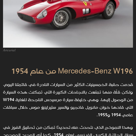
Artcurial
Mercedes-Benz W196 من عام 1954
قدمت حقبة الخمسينيات الكثير من السيارات النادرة في قائمتنا اليوم،
ولكن قلّة منها تمتعت بالنجاحات الكبيرة التي تمكنت هذه السيارة
من الوصول إليها، وهي خليفة سيارة مرسيدس الناجحة للغاية W194
التي قادها خوان مانويل فانجيو والسير ستيرلينغ موس خلال سباقات
عامي 1954 و1955.
وهذا النموذج الذي نتحدث عنه تحديدًا تمكن من تحقيق الفوز في
سباق الجائزة الكبرى الفرنسي لعام 1954، كما أنه الوحيد الموجود