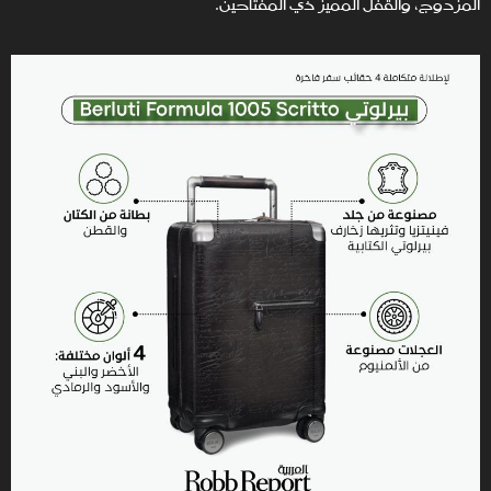
المزدوج، والقفل المميز ذي المفتاحين.