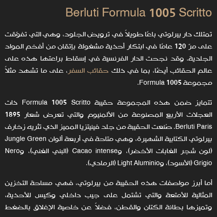
Berluti Formula 1005 Scritto
تمتلك دار بيرلوتي باعًا طويلاً في ترويض الجلود، وهي التي تفوّقت
على مرّ 120 عامًا في ابتكار أحذية مشغولة بإتقان من أفخم المواد
الجلدية. وقد نجحت الدار الفرنسية في إسقاط براعتها هذه على
عالم الحقائب أيضًا، بما في ذلك
حقائب السفر
، على ما تشهد مثلاً
مجموعة Formula 1005.
تتمايز ضمن هذه المجموعة حقيبة Formula 1005 Scritto ذات
العجلات الأربع المصنوعة من الألمنيوم والتي تعرض شعار 1895
Berluti Paris. صُنعت الحقيبة من جلد فينيتزيا المميز الذي تثريه زخارف
بيرلوتي الكتابية الشهيرة، وهي متاحة في أربعة ألوان Jungle Green
(لون شجر الغابات الأخضر)، وCacao intense (البني الغني)، وNero
Grigio (الأسود)، وLight Aluminio (الرمادي).
أما أبرز مواصفات هذه الحقيبة من بيرلوتي، فهي مساحة التخزين
المثالية للأمتعة والتي تشتمل على جيب داخلي وكيس للأحذية،
وتميزها بطانة الكتان والقطن، فضلاً عن خاصية الإغلاق بالضغط