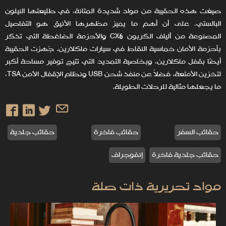
صيغت هذه الحقيبة من مواد شديدة المتانة، في طليعتها النيلون
البالستي. على أن أهم ما يميز مظهرها الأنيق هو التفاصيل
المصنوعة من ألياف الكربون CX6 والأحزمة الضاغطة التي تذكر
بأحزمة الأمان خماسية النقاط في سيارات ماكلارين. جُهزت الحقيبة
أيضًا بقفل ماكلارين، وبخاصية التمديد التي تتيح توفير مساحة أكبر
لتخزين الأمتعة، فضلاً عن منفذ شحن USB ونظام الإقفال الآمن TSA،
ما يجعلها مثالية للرحلات الطويلة.
حقائب السفر
حقائب فاخرة
حقائب جلدية
حقائب جلدية فاخرة
إنفوجراف
مواد تحريرية ذات صلة