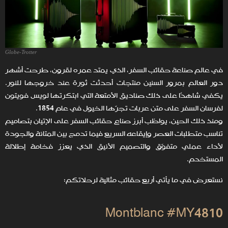
Globe-Trotter
في عالم صناعة حقائب السفر، الذي يمتد عمره لقرون، طرحت أشهر
دور العالم بمرور السنين منتجات أحدثت ثورة عند خروجها للنور.
يكفي شاهدًا على ذلك صناديق الأمتعة التي ابتكرتها لويس فويتون
لفرسان السفر على متن عربات تجرّها الخيول في عام 1854.
ومنذ ذلك الحين، يواظب أبرز صناع حقائب السفر على الإتيان بتصاميم
تناسب متطلبات العصر وإيقاعه السريع فيما تدمج بين المتانة والجودة
لأداء عملي متفوّق والتصميم الأنيق الذي يعزز فخامة إطلالة
المستخدم.
نستعرض في ما يأتي أربع حقائب مثالية لرحلاتكم:
Montblanc #MY4810