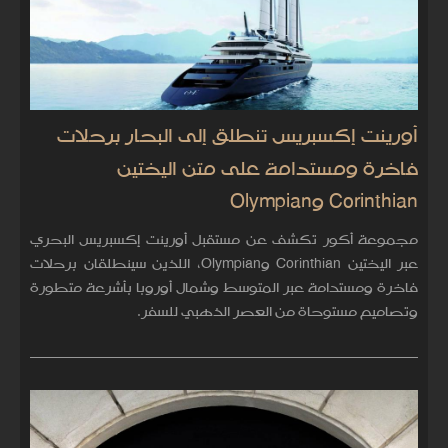
أورينت إكسبريس تنطلق إلى البحار برحلات
فاخرة ومستدامة على متن اليختين
Corinthian وOlympian
مجموعة أكور تكشف عن مستقبل أورينت إكسبريس البحري
عبر اليختين Corinthian وOlympian، اللذين سينطلقان برحلات
فاخرة ومستدامة عبر المتوسط وشمال أوروبا بأشرعة متطورة
وتصاميم مستوحاة من العصر الذهبي للسفر.