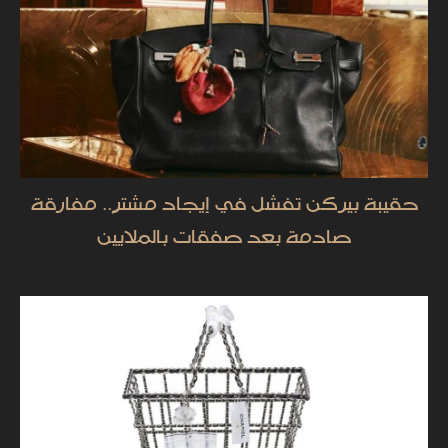
حقيبة بيركن تفشل في إيجاد مشترٍ.. مفارقة
صادمة بعد صفقات بالملايين