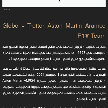
Berluti
Globe - Trotter Aston Martin Aramco
F1® Team
حفرت غلوب - تروتر اسمها في عالم أمتعة السفر يدوية الصنع منذ
تأسيسها في 1897. أما أحدث إصدار لها في هذا المجال، فجاء ثمرة
تعاونها الثاني مع فريق أستون مارتن أرامكو لسباقات الفورمولا 1.
جرى إطلاق المجموعة بالتزامن مع انطلاقة سباق الجائزة الكبرى في
البحرين، أول سباقات الفورمولا 1 لموسم 2024، وقد استلهمت غلوب
- تروتر تصميمها من الهدير المميز لسيارة Aston Martin AMR24
الجديدة، والذي جسّدته في هيئة رسومات حيوية للموجات الصوتية،
جرت طباعتها على حقائب المجموعة باللون الأخضر المميزة لفريق
أستون مارتن أرامكو.