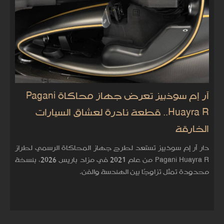
آر إم سوذبيز تعرض جهاز محاكاة Pagani
Huayra R.. قطعة نادرة لعشاق السيارات
الخارقة
دار آر إم سوذبيز تستعد لطرح جهاز المحاكاة الرسمي لطراز
Pagani Huayra R من عام 2021 في مزاد باريس 2026، بنسخة
محدودة تمثل تزاوجًا بين الهندسة والفن.