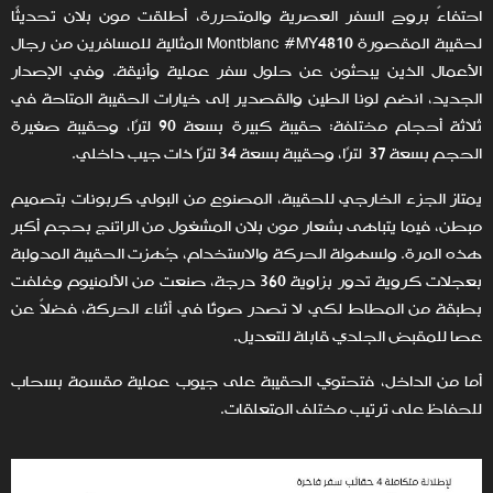
احتفاءً بروح السفر العصرية والمتحررة، أطلقت مون بلان تحديثًا
لحقيبة المقصورة Montblanc #MY4810 المثالية للمسافرين من رجال
الأعمال الذين يبحثون عن حلول سفر عملية وأنيقة. وفي الإصدار
الجديد، انضم لونا الطين والقصدير إلى خيارات الحقيبة المتاحة في
ثلاثة أحجام مختلفة: حقيبة كبيرة بسعة 90 لترًا، وحقيبة صغيرة
الحجم بسعة 37 لترًا، وحقيبة بسعة 34 لترًا ذات جيب داخلي.
يمتاز الجزء الخارجي للحقيبة، المصنوع من البولي كربونات بتصميم
مبطن، فيما يتباهى بشعار مون بلان المشغول من الراتنج بحجم أكبر
هذه المرة. ولسهولة الحركة والاستخدام، جُهزت الحقيبة المدولبة
بعجلات كروية تدور بزاوية 360 درجة، صنعت من الألمنيوم وغلفت
بطبقة من المطاط لكي لا تصدر صوتًا في أثناء الحركة، فضلاً عن
عصا للمقبض الجلدي قابلة للتعديل.
أما من الداخل، فتحتوي الحقيبة على جيوب عملية مقسمة بسحاب
للحفاظ على ترتيب مختلف المتعلقات.