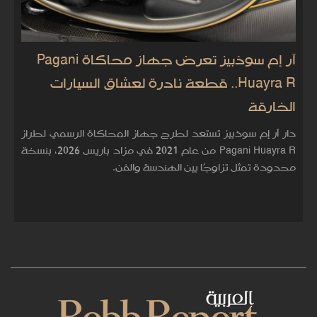
آر إم سوذبيز تعرض جهاز محاكاة Pagani
Huayra R.. قطعة نادرة لعشاق السيارات
الخارقة
دار آر إم سوذبيز تستعد لطرح جهاز المحاكاة الرسمي لطراز
Pagani Huayra R من عام 2021 في مزاد باريس 2026، بنسخة
محدودة تمثل تزاوجًا بين الهندسة والفن.