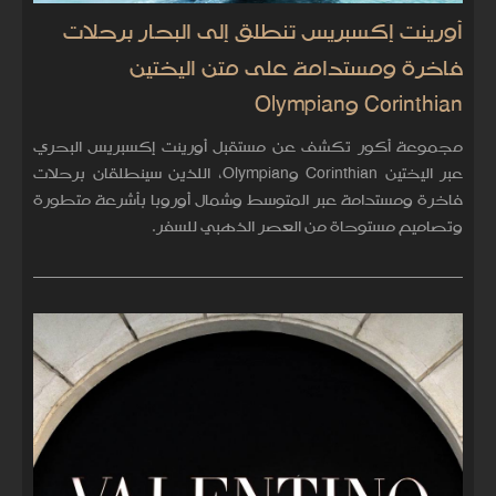
أورينت إكسبريس تنطلق إلى البحار برحلات
فاخرة ومستدامة على متن اليختين
Corinthian وOlympian
مجموعة أكور تكشف عن مستقبل أورينت إكسبريس البحري
عبر اليختين Corinthian وOlympian، اللذين سينطلقان برحلات
فاخرة ومستدامة عبر المتوسط وشمال أوروبا بأشرعة متطورة
وتصاميم مستوحاة من العصر الذهبي للسفر.