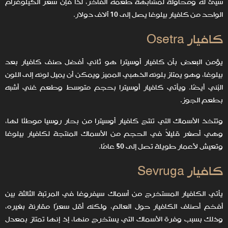
سيئ له ومحاولة لمشابهة طعمه الفاخر، لذا فإن سعر الكيلوغرام
الواحد من كافيار بيلوغا يصل إلى 10 آلاف دولار.
كافيار Osetra
يؤمن البعض بأن كافيار أوسيترا هو ثاني أفضل صنف كافيار بعد
بيلوغا، وهو يمتاز بلونه الذهبي المميز ويمكن أن يميل لونه إلى اللون
البُني أيضًا. ويأتي كافيار أوسيترا بحجم متوسط وطعم غني أشبه
بطعم الجوز.
وتتخذ الأسماك التي تنتج كافيار أوسيترا من بحار روسيا موطنًا لها،
وهي أصغر قليلاً في الحجم من الأسماك المنتجة لكافيار بيلوغا
وتعيش لأعمار طويلة تصل إلى 50 عامًا.
كافيار Sevruga
يأتي الكافيار المستخرج من أسماك سيفروغا في المرتبة الثالثة بين
أفخم أصناف الكافيار حول العالم، ولكنه أقل سعرًا مقارنة بغيره،
وذلك بسبب وفرة الأسماك التي يستخرج منها، إذ إنها تمتاز بمعدل