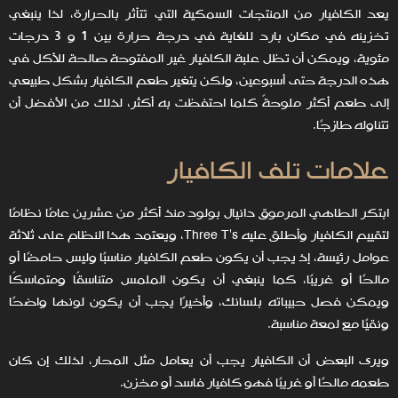
يعد الكافيار من المنتجات السمكية التي تتأثر بالحرارة، لذا ينبغي
تخزينه في مكان بارد للغاية في درجة حرارة بين 1 و 3 درجات
مئوية، ويمكن أن تظل علبة الكافيار غير المفتوحة صالحة للأكل في
هذه الدرجة حتى أسبوعين، ولكن يتغير طعم الكافيار بشكل طبيعي
إلى طعم أكثر ملوحةً كلما احتفظت به أكثر، لذلك من الأفضل أن
تتناوله طازجًا.
علامات تلف الكافيار
ابتكر الطاهي المرموق دانيال بولود منذ أكثر من عشرين عامًا نظامًا
لتقييم الكافيار وأطلق عليه Three T's، ويعتمد هذا النظام على ثلاثة
عوامل رئيسة، إذ يجب أن يكون طعم الكافيار مناسبًا وليس حامضًا أو
مالحًا أو غريبًا، كما ينبغي أن يكون الملمس متناسقًا ومتماسكًا
ويمكن فصل حبيباته بلسانك، وأخيرًا يجب أن يكون لونها واضحًا
ونقيًا مع لمعة مناسبة.
ويرى البعض أن الكافيار يجب أن يعامل مثل المحار، لذلك إن كان
طعمه مالحًا أو غريبًا فهو كافيار فاسد أو مخزن.