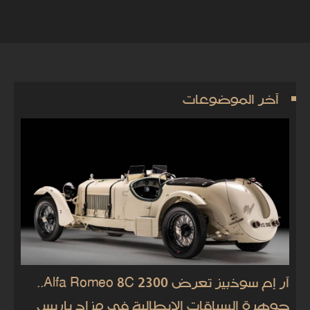
آخر الموضوعات
آر إم سوذبيز تعرض Alfa Romeo 8C 2300..
جوهرة السباقات الإيطالية في مزاد باريس