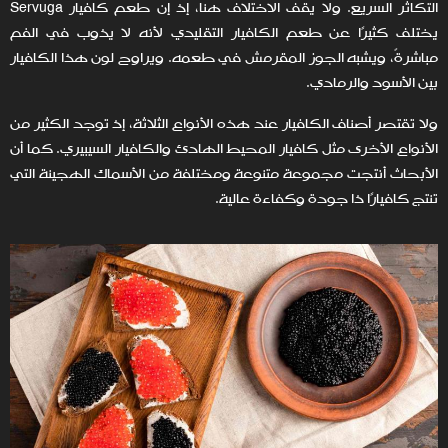
التكاثر السريع. ولا يقف الاختلاف هنا، إذ إن طعم كافيار Servuga
يختلف كثيرًا عن طعم الكافيار التقليدي لأنه لا يذوب في الفم
مباشرةً، ويشبه الجوز المقرمش في طعمه. ويراوح لون هذا الكافيار
بين الأسود والرمادي.
ولا تقتصر أصناف الكافيار عند هذه الأنواع الثلاثة، إذ توجد الكثير من
الأنواع الأخرى مثل كافيار المحيط الهادئ والكافيار السيبيري. كما أن
الأبحاث أنتجت مجموعة متنوعة ومختلفة من الأسماك الهجينة التي
تنتج كافيارًا ذا جودة وكفاءة عالية.