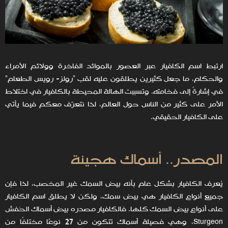
ارتبط اسم الكافيار عبر العصور بالموائد الفاخرة وولائم الأمراء
والحكام، ما جعل كثيرين يطلقون عليه لقب "رولز- رويس الطعام"
في إشارةً إلى فخامته. وتسببت الهالة المحيطة بالكافيار في اختلاط
الأمر على كثير من الناس حول العالم، لذا نتعرّف معكم فيما يأتي
على الكافيار الحقيقي.
المصدر.. أسماك هجينة
يُعرف الكافيار بشكل عام بأنه بيض السمك غير المخصب، لذا فإن
جميع أنواع الكافيار هي بيض سمك، ولكن لا يطلق اسم الكافيار
على أنواع بيض السمك كلها. فالكافيار مصدره بيض أسماك الحَفش
Sturgeon، وهي فصيلة أسماك تتكون من 27 نوعًا مختلفًا من