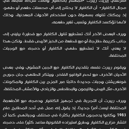
الفرنسي إيريك ريبرت -المهتم بالكافيار ومالك شركة سابقة في
مجال الكافيار- أن الكافيار لا يحتاج إلى أي محسنات طعم أو طهو،
إذ يمكنك تناوله بسهولة دون استخدام الأدوات المعدنية، وذلك
لأنها تؤكسد الكافيار وتسبب تغير طعمه.
ويرى البعض الآخر أنك تستطيع تناول الكافيار مع فطيرة بيليني إلى
جانب كريمة طازجة أو مع قطعة من الخبز الأبيض فقط، ولكن هذا
لا يعني أنك لا تستطيع طهي الكافيار أو دمجه مع الوجبات
المختلفة.
ويقوم ريبرت نفسه بتقديم الكافيار مع الجبن المشوي وفي بعض
الأحيان الأخرى مع لحم الواغيو الفاخر، ويبتكر الطاهي جان جورج
فونغريشتن وجبات جديدة دائمًا عبر المزج بين الكافيار والمكونات
الأخرى مثل البيض والليمون والبطاطس والزبادي والأعشاب المختلفة.
ويرى ريبرت أن التجربة في تجهيز الكافيار ودمجه مع الأطعمة
المختلفة ليست أمرًا جديدًا، إذ يقول إنه عمل في أحد المطابخ عام
1983 وكانوا يدمجون الكافيار بكثرة في مختلف وجباتهم، كما أن
انتشار مزارع الكافيار وطرق استيراده القانونية ساعد كثيرًا على دمجه