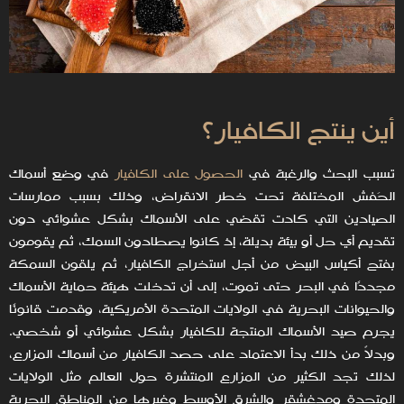
أين ينتج الكافيار؟
تسبب البحث والرغبة في
الحصول على الكافيار
في وضع أسماك
الحَفش المختلفة تحت خطر الانقراض، وذلك بسبب ممارسات
الصيادين التي كادت تقضي على الأسماك بشكل عشوائي دون
تقديم أي حل أو بيئة بديلة، إذ كانوا يصطادون السمك، ثم يقومون
بفتح أكياس البيض من أجل استخراج الكافيار، ثم يلقون السمكة
مجددًا في البحر حتى تموت، إلى أن تدخلت هيئة حماية الأسماك
والحيوانات البحرية في الولايات المتحدة الأمريكية، وقدمت قانونًا
يجرم صيد الأسماك المنتجة للكافيار بشكل عشوائي أو شخصي.
وبدلاً من ذلك بدأ الاعتماد على حصد الكافيار من أسماك المزارع،
لذلك تجد الكثير من المزارع المنتشرة حول العالم مثل الولايات
المتحدة ومدغشقر والشرق الأوسط وغيرها من المناطق البحرية