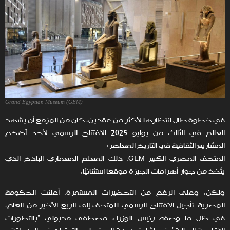
Grand Egyptian Museum (GEM)
في خطوة طال انتظارها لأكثر من عقدين، كان من المزمع أن يشهد
العالم في الثالث من يوليو 2025 الافتتاح الرسمي لأحد أضخم
المشاريع الثقافية في التاريخ المعاصر:
المتحف المصري الكبير GEM، ذلك المعلم المعماري الباذخ الذي
يتّخذ من جوار أهرامات الجيزة موقعًا استثنائيًا.
ولكن، وعلى الرغم من التحضيرات المستمرة، أعلنت الحكومة
المصرية تأجيل الافتتاح الرسمي للمتحف إلى الربع الأخير من العام،
في ظل ما وصفه رئيس الوزراء مصطفى مدبولي "بالتطورات