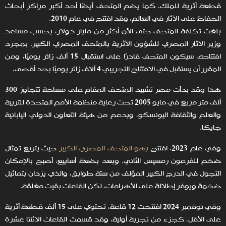
قطعة أثرية للملك. كما يضم المتحف أيضًا أحد أكبر مراكز أبحاث
الحفاظ على الآثار في العالم، وقد افتُتح في عام 2010.
بلغت تكلفة المتحف حتى الآن أكثر من مليار دولار، بحسب مساعد
وزير الآثار المصري للشؤون الأثرية بالمتحف المصري الكبير. بمجرد
افتتاحه، سيكون المتحف قادرًا على استقبال 15 ألف زائر يوميًا، ومن
المقرر أن يستقبل في الافتتاح التجريبي 4 آلاف زائر يوميًا بحد أقصى.
هذا وقد بدأت مصر تشييد المتحف المقام على مساحة تتجاوز 300
ألف متر مربع في مايو 2005 تحت رعاية منظمة الأمم المتحدة للتربية
والعلم والثقافة اليونسكو، وبدعم من هيئة التعاون الدولي اليابانية
جايكا.
وفي عام 2023، افتتح
بهو المتحف المصري الكبير
حيث يتربع تمثال
ضخم للفرعون رمسيس الثاني. وبعد بضعة أسابيع، أصبح بالإمكان
التجول في الدرج الكبير المؤلف من ستة طوابق، والذي يزدان بتماثيل
ضخمة ويوفر إطلالة على الأهرامات، لكن القاعات بقيت مغلقة.
وفي نوفمبر 2024 افتتحت 12 قاعة، تحتوي على 15 ألف قطعة أثرية
على الأقل، كجزء من تجربة أولية، وقد قسمت القاعات الاثنتا عشرة