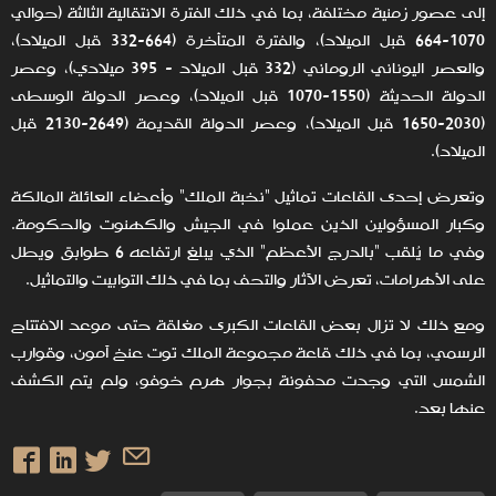
إلى عصور زمنية مختلفة، بما في ذلك الفترة الانتقالية الثالثة (حوالي
1070-664 قبل الميلاد)، والفترة المتأخرة (664-332 قبل الميلاد)،
والعصر اليوناني الروماني (332 قبل الميلاد - 395 ميلادي)، وعصر
الدولة الحديثة (1550-1070 قبل الميلاد)، وعصر الدولة الوسطى
(2030-1650 قبل الميلاد)، وعصر الدولة القديمة (2649-2130 قبل
الميلاد).
وتعرض إحدى القاعات تماثيل "نخبة الملك" وأعضاء العائلة المالكة
وكبار المسؤولين الذين عملوا في الجيش والكهنوت والحكومة.
وفي ما يُلقب "بالدرج الأعظم" الذي يبلغ ارتفاعه 6 طوابق ويطل
على الأهرامات، تعرض الآثار والتحف بما في ذلك التوابيت والتماثيل.
ومع ذلك لا تزال بعض القاعات الكبرى مغلقة حتى موعد الافتتاح
الرسمي، بما في ذلك قاعة مجموعة الملك توت عنخ آمون، وقوارب
الشمس التي وجدت مدفونة بجوار هرم خوفو، ولم يتم الكشف
عنها بعد.