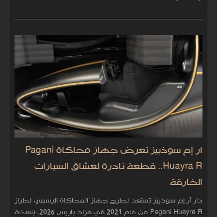
آر إم سوذبيز تعرض جهاز محاكاة Pagani
Huayra R.. قطعة نادرة لعشاق السيارات
الخارقة
دار آر إم سوذبيز تستعد لطرح جهاز المحاكاة الرسمي لطراز
Pagani Huayra R من عام 2021 في مزاد باريس 2026، بنسخة