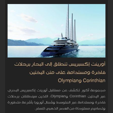
أورينت إكسبريس تنطلق إلى البحار برحلات
فاخرة ومستدامة على متن اليختين
Corinthian وOlympian
مجموعة أكور تكشف عن مستقبل أورينت إكسبريس البحري
عبر اليختين Corinthian وOlympian، اللذين سينطلقان برحلات
فاخرة ومستدامة عبر المتوسط وشمال أوروبا بأشرعة متطورة
وتصاميم مستوحاة من العصر الذهبي للسفر.