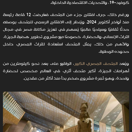
كوفيد-19، والتحديات الاقتصادية الداخلية.
ورغم ذلك، جرى افتتاح جزء من المتحف فعُرضت 12 قاعة رئيسة
منذ أواخر أكتوبر 2024. ويُنظر إلى الافتتاح الرسمي للمتحف بوصفه
حدثًا ثقافيًا وسياحيًا عالميًا يُسهم في تعزيز مكانة مصر في مجال
التراث الإنساني والحضارة، خصوصًا مع مشروع تطوير هضبة الجيزة.
والأهم من ذلك، يمثل المتحف استعادة للتراث المصري داخل
حدوده الوطنية.
ويُعد
المتحف المصري الكبير
، الواقع على بعد نحو كيلومترين من
أهرامات الجيزة، أكبر متحف أثري في العالم مخصص لحضارة
واحدة، وهو ثمرة مشروع ضخم بدأ منذ أكثر من عقدين.