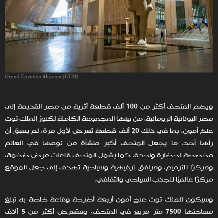
Grand Egyptian Museum (GEM)
ويضم المتحف أكثر من 100 ألف قطعة أثرية من مصر القديمة إلى
مصر اليونانية الرومانية، من بينها المجموعة الكاملة لكنوز الملك توت
عنخ آمون، بما في ذلك 20 ألف قطعة تُعرض لأول مرة، لم يسبق أن
رآها أحد، ما يجعل المتحف أكبر منشأة من نوعها في العالم
مخصصة لحضارة واحدة. كما يشمل المتحف قاعات عرض ضخمة،
ومركزًا للترميم، ومرافق ترفيهية وسياحية تهدف إلى جعل الموقع
مركزًا عالميًا للجذب السياحي والثقافي.
وسيكون للملك توت عنخ آمون أربعة أضرحة وقاعة خاصة به تبلغ
مساحتها 7500 متر مربع في المتحف، وستعرض أكثر من 5 آلاف