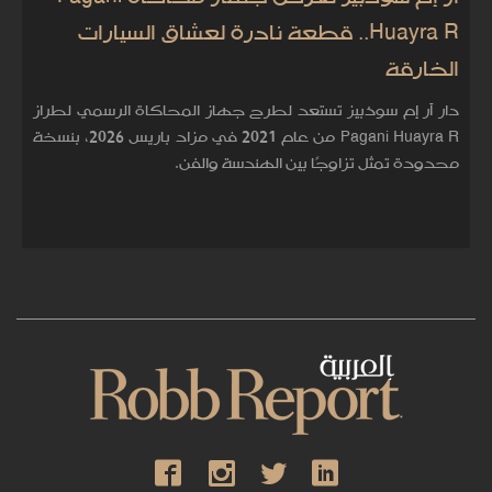
Huayra R.. قطعة نادرة لعشاق السيارات
الخارقة
دار آر إم سوذبيز تستعد لطرح جهاز المحاكاة الرسمي لطراز
Pagani Huayra R من عام 2021 في مزاد باريس 2026، بنسخة
محدودة تمثل تزاوجًا بين الهندسة والفن.