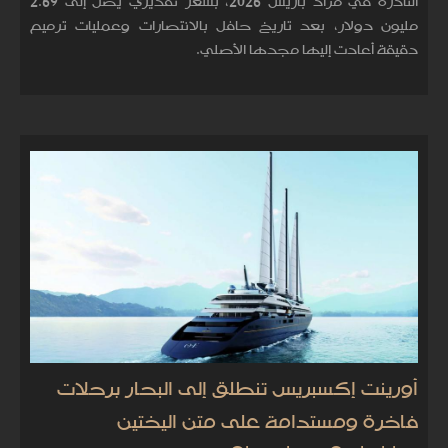
النادرة في مزاد باريس 2026، بسعر تقديري يصل إلى 2.69
مليون دولار، بعد تاريخ حافل بالانتصارات وعمليات ترميم
دقيقة أعادت إليها مجدها الأصلي.
أورينت إكسبريس تنطلق إلى البحار برحلات
فاخرة ومستدامة على متن اليختين