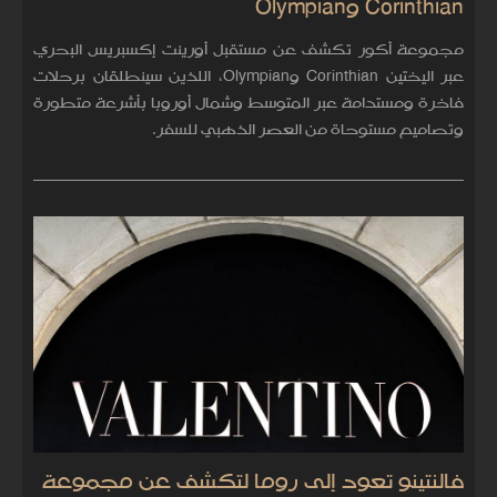
Corinthian وOlympian
مجموعة أكور تكشف عن مستقبل أورينت إكسبريس البحري
عبر اليختين Corinthian وOlympian، اللذين سينطلقان برحلات
فاخرة ومستدامة عبر المتوسط وشمال أوروبا بأشرعة متطورة
وتصاميم مستوحاة من العصر الذهبي للسفر.
فالنتينو تعود إلى روما لتكشف عن مجموعة