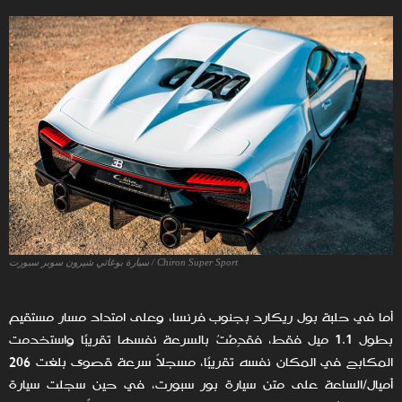
Chiron Super Sport / سيارة بوغاتي شيرون سوبر سبورت
أما في حلبة بول ريكارد بجنوب فرنسا، وعلى امتداد مسار مستقيم
بطول 1.1 ميل فقط، فقدِمْتُ بالسرعة نفسها تقريبًا واستخدمت
المكابح في المكان نفسه تقريبًا، مسجلاً سرعة قصوى بلغت 206
أميال/الساعة على متن سيارة بور سبورت، في حين سجلت سيارة