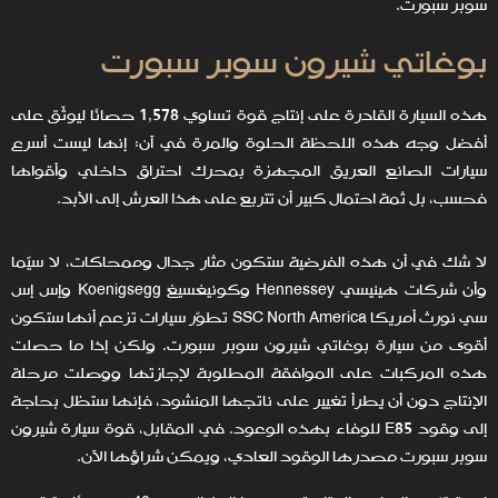
سوبر سبورت.
بوغاتي شيرون سوبر سبورت
هذه السيارة القادرة على إنتاج قوة تساوي 1,578 حصانًا ليوثّق على
أفضل وجه هذه اللحظة الحلوة والمرة في آن: إنها ليست أسرع
سيارات الصانع العريق المجهزة بمحرك احتراق داخلي وأقواها
فحسب، بل ثمة احتمال كبير أن تتربع على هذا العرش إلى الأبد.
لا شك في أن هذه الفرضية ستكون مثار جدال وممحاكات، لا سيّما
وأن شركات هينيسي Hennessey وكونيغسيغ Koenigsegg وإس إس
سي نورث أمريكا SSC North America تطوّر سيارات تزعم أنها ستكون
أقوى من سيارة بوغاتي شيرون سوبر سبورت. ولكن إذا ما حصلت
هذه المركبات على الموافقة المطلوبة لإجازتها ووصلت مرحلة
الإنتاج دون أن يطرأ تغيير على ناتجها المنشود، فإنها ستظل بحاجة
إلى وقود E85 للوفاء بهذه الوعود. في المقابل، قوة سيارة شيرون
سوبر سبورت مصدرها الوقود العادي، ويمكن شراؤها الآن.