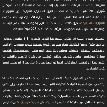
سريعة على الطرقات كلها. بل إنها صممت استنادًا إلى نموذج
شيرون الأصلي، فجُرّدت من الطابع الضاري لسيارة بور سبورت،
للحفاظ على الفخامة التي تشتهر بها السيارة الأصلية وتصنف ضمن
السيارات الخارقة
. مع ذلك، جاء هذا الطراز بقوة تصعب مجاراتها،
وسرعة قصوى هائلة (وإن نظريًا) حُددت عند 273 ميلاً/الساعة.
تجسّد هذه السيارة، حتى بسعرها الذي يتجاوز 3.5 مليون دولار،
مزيجًا مثيرًا وآسرًا للغاية. وبالرغم من قوة نسخة سوبر سبورت، إلا أني
وجدتها سهلة الانقياد ومتعاونة عند السرعات المنخفضة، كأنها
سيارة فولكس فاغن غولف ولكن تمتلك من قوة الزخم والثبات ما
يتيح لها أن تنهب الطرقات كما لو أنها طائرة من طراز ليرجيت تسير
في الشوارع.
جرى إحكام التعليق قليلاً للتعامل مع السرعات المرتفعة، لكنه لا
ينتقص من تجربة القيادة الأنيقة التي يعد بها هذا الطراز، وإن كان
يجعل السيارة أكثر رشاقة على الطرقات الجبلية. إنه لأمر مدهش
كيف تنسى سريعًا حجم السيارة وكتلتها - فضلاً عن قيمتها المالية -
وهي تنطلق عبر طرقات القمم الجبلية مثل
سيارة فيراري
كبيرة؛ ليس