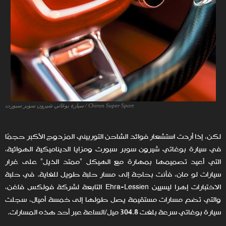
Chiron Super Sport / سيارة بوغاتي شيرون سوبر سبورت
لكن، إذا أردت استشعار فوائد الشاحن التوربيني المزدوج الأكبر حجمًا
في سيارة بوغاتي شيرون سوبر سبورت ومزايا الديناميكية الهوائية،
التي أعيد تصميمها بمهارة مع الهيكل "ممتد الذيل" على غرار
سيارات لو مان، فأنت بحاجة إلى مسار حلبة طويل للغاية. في حلبة
الاختبارات إهرا ليسيين Ehra-Lessien التابعة لشركة فولكس فاغن،
والتي تضم مسارات مستقيمة يصل طولها إلى خمسة أميال، سجلت
سيارة بوغاتي سرعة بلغت 304.8 ميل/الساعة عبر أحد هذه المسارات.