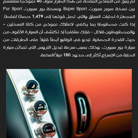
لم يتبقَ من النماذج المتاحة من هذا الطراز سوى 40 نموذجًا ستنقسم
بين نسخة سوبر سبورت Super Sport ونسخة بور سبورت Pur Sport
المجهّزة لحلبات السباق والتي تصل قوتها إلى 1,479 حصانًا (فقط).
إذا كنت محظوظا بما يكفي لامتلاك نموذج من كلتا النسختين -
والمحظوظون قلائل – فإنك ستُفاجأ إذ تكتشف أن السيارة الأقوى من
حيث القدرة الحصانية تبدو في الواقع أبطأ قليلاً على الطرقات من
سيارة بور سبورت، وذلك بسبب سرعة تبديل التروس التي تمكّن سيارة
الحلبة من الإسراع أكثر إلى حدود 180 ميلاً/الساعة.