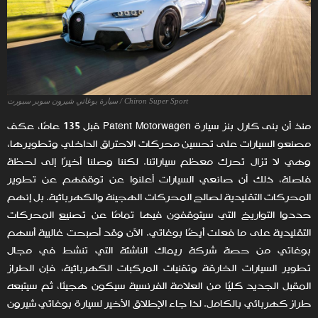
Chiron Super Sport / سيارة بوغاتي شيرون سوبر سبورت
منذ أن بنى كارل بنز سيارة Patent Motorwagen قبل 135 عامًا، عكف
مصنعو السيارات على تحسين محركات الاحتراق الداخلي وتطويرها،
وهي لا تزال تحرك معظم سياراتنا. لكننا وصلنا أخيرًا إلى لحظة
فاصلة، ذلك أن صانعي السيارات أعلنوا عن توقفهم عن تطوير
المحركات التقليدية لصالح المحركات الهجينة والكهربائية. بل إنهم
حددوا التواريخ التي سيتوقفون فيها تمامًا عن تصنيع المحركات
التقليدية على ما فعلت أيضًا بوغاتي. الآن وقد أصبحت غالبية أسهم
بوغاتي من حصة شركة ريماك الناشئة التي تنشط في مجال
تطوير السيارات الخارقة وتقنيات المركبات الكهربائية، فإن الطراز
المقبل الجديد كليًا من العلامة الفرنسية سيكون هجينًا، ثم سيتبعه
طراز كهربائي بالكامل. لذا جاء الإطلاق الأخير لسيارة بوغاتي شيرون