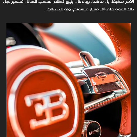
الأمر مخيفًا، بل ممتعًا. وبالمثل، يتيح نظام السحب الهائل تسخير جل
تلك القوة على أي مسار مستقيم، ولو للحظات.