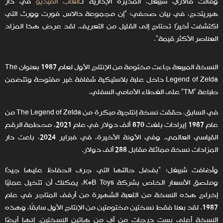
وقالت فالاري شبيغل، المديرة الإدارية لـ
ألعاب الفيديو
في دار
هيريتدج، في بيان صحفي: "إن مجموعة دالاس فورت وورث التي
اكتشفت أخيرًا تحتاج إلى القليل من التعريف. لقد عرض هذا المزاد
العناصر الأكثر قيمة".
النسخة المبيعة جاءت مختومة من الإنتاج الأول لعام 1987 بعنوان The
Legend of Zelda داخل علبة بلاستيكية شفافة غير مفتوحة وتتضمن
طباعة "TM" على الغطاء الأمامي السفلي.
في السابق، حققت نسخة إنتاجية مبكرة من The Legend of Zelda من
عام 1987 إيرادات بلغت 870 ألف دولار في عام 2021، محطمة الرقم
القياسي العالمي. وفي الآونة الأخيرة، في فبراير 2024، باعت دار
المزادات نسخة مماثلة مقابل 288 ألف دولار.
وأضافت شبيغل: "بفضل حالتها التي جرى الحفاظ عليها جيدًا
وملصق الأسعار الخاص بشركة K·B Toys، يمكنك أن تتخيل عمليًا
إخراج هذه النسخة من اللعبة الشهيرة من أرفف المتاجر في عام
1987. لقد بعنا فقط نسختين مختومتين من الإنتاج الأول سابقًا، وهذه
النسخة أعلى بست درجات من أي من هاتين النسختين. إنها أيضًا