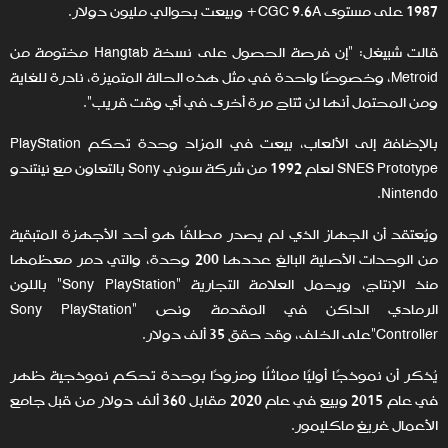
1987 على مستوى CGC 9.6A+ وبيعت بحوالي مليون دولار.
قالت شبيغل: "إن فرصة الحصول على نسخة Hangtab مختومة من
Metroid، وخصوصًا واحدة في مثل هذه الحالة المتميزة، نادرة للغاية
ومن المحتمل أنها لن تُتاح مرة أخرى في أي وقت قريب".
بالإضافة إلى الألعاب، بيعت في المزاد وحدة تحكم PlayStation
SNES Prototype لعام 1992 من شركة سوني Sony بالتعاون مع نينتندو
Nintendo.
ويُعتقد أن الجهاز الذي لم يصدر مطلقًا هو أحد الأجهزة المتبقية
من الوحدات الأصلية البالغ عددها 200 وحدة، والتي دمر معظمها
منذ الإنتاج، ويحمل العلامة التجارية "Sony PlayStation" باللون
الرمادي الداكن في المقدمة ونص "Sony PlayStation
Controller"على الخلف، وقد حقق 35 ألف دولار.
يُذكر أن نموذجًا أوليًا مماثلًا ومزودًا
بوحدة تحكم نموذجية ظهر
في عام 2015 وبيع في عام 2020 مقابل 360 ألف دولار من قبل جامع
الأعمال غريغ ماكليمور.