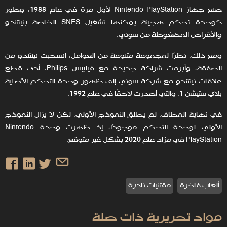
صنع جهاز Nintendo PlayStation لأول مرة في عام 1988، وطور
كوحدة تحكم هجينة يمكنها تشغيل SNES الخاصة بنينتندو
والأقراص المضغوطة من سوني.
ومع ذلك، نظرًا لمجموعة متنوعة من العوامل، انسحبت نينتندو من
الصفقة، وأبرمت شراكة جديدة مع فيليبس Philips. أدى قطع
علاقات نينتندو مع شركة سوني إلى ظهور وحدة التحكم الأصلية
بلاي ستيشن 1، والتي أصدرت لاحقًا في عام 1992.
في نهاية المطاف، لم يطلق النموذج الأولي، لكن لا يزال النموذج
الأولي لوحدة التحكم موجودًا، إذ ظهرت وحدة Nintendo
PlayStation في مزاد عام 2020 بشكل غير متوقع.
ألعاب فاخرة
مقتنيات نادرة
مواد تحريرية ذات صلة