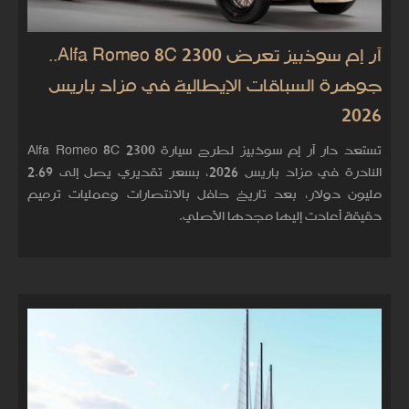
آر إم سوذبيز تعرض Alfa Romeo 8C 2300..
جوهرة السباقات الإيطالية في مزاد باريس
2026
تستعد دار آر إم سوذبيز لطرح سيارة Alfa Romeo 8C 2300
النادرة في مزاد باريس 2026، بسعر تقديري يصل إلى 2.69
مليون دولار، بعد تاريخ حافل بالانتصارات وعمليات ترميم
دقيقة أعادت إليها مجدها الأصلي.