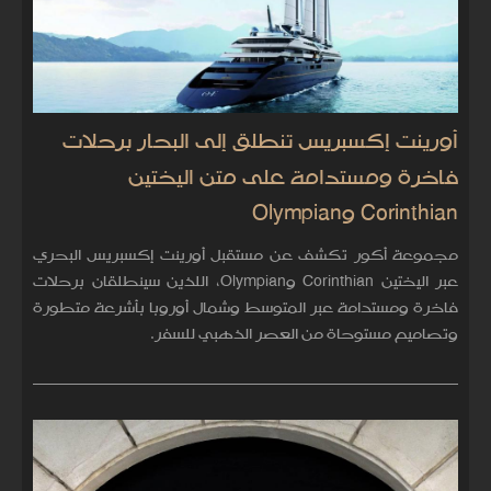
أورينت إكسبريس تنطلق إلى البحار برحلات
فاخرة ومستدامة على متن اليختين
Corinthian وOlympian
مجموعة أكور تكشف عن مستقبل أورينت إكسبريس البحري
عبر اليختين Corinthian وOlympian، اللذين سينطلقان برحلات
فاخرة ومستدامة عبر المتوسط وشمال أوروبا بأشرعة متطورة
وتصاميم مستوحاة من العصر الذهبي للسفر.