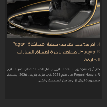
آر إم سوذبيز تعرض جهاز محاكاة Pagani
Huayra R.. قطعة نادرة لعشاق السيارات
الخارقة
دار آر إم سوذبيز تستعد لطرح جهاز المحاكاة الرسمي لطراز
Pagani Huayra R من عام 2021 في مزاد باريس 2026، بنسخة
محدودة تمثل تزاوجًا بين الهندسة والفن.