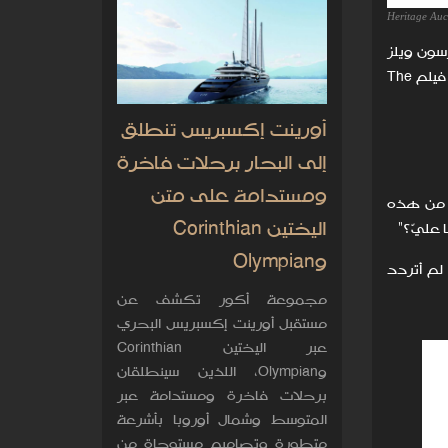
Heritage Auc
لأسطورية من فيلم (1941) Citizen Kane للمخرج أورسون ويلز
بمبلغ 14.75 مليون دولار أمريكي، لتصبح ثاني أغلى قطعة تذكارية سينمائية تُباع على الإطلاق، بعد حذاء دوروثي الياقوتي من فيلم The
أورينت إكسبريس تنطلق
إلى البحار برحلات فاخرة
ومستدامة على متن
ن من هذه
اليختين Corinthian
 عليّ؟"
وOlympian
مخرج الذي عُرف بشغفه بالسينما الكلاسيكية، قائلاً: "أُصبت بالدهشة. وبما أنني من المعجبين الكبار بفيلم Citizen Kane، لم أتردد
مجموعة أكور تكشف عن
مستقبل أورينت إكسبريس البحري
عبر اليختين Corinthian
وOlympian، اللذين سينطلقان
برحلات فاخرة ومستدامة عبر
المتوسط وشمال أوروبا بأشرعة
متطورة وتصاميم مستوحاة من