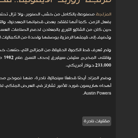
مزلجة "روزبد" الأيقونية.. ق
المزلجة
مصنوعة بالكامل من خشب الصنوبر، ولا تزال تحتفظ
بفعل الزمن. كما أنها تفتقد بعض قضبانها المعدنية، وال
حين كان من الشائع التبرع بالمعادن لدعم الصناعات العسكري
وتُضيف إلى قيمتها الرمزية بوصفها واحدة من الكماليات ال
ولم تُعرف قط الكمية الدقيقة من المزالج التي صُنعت خصوص
233,000 دولار أمريكي.
Austin Powers.
مقتنيات نادرة