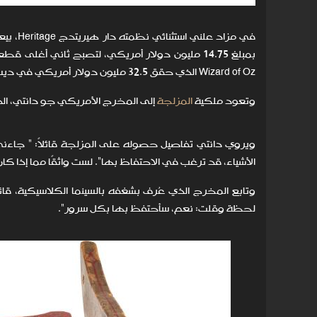
Wizard of Oz الذي حقق 32.5 مليون دولار أمريكي في ديسمبر الماضي.
وتعود ملكية
المزلجة
إلى المخرج الأمريكي جو دانتي، الذي حصل عليها عام 984
ويروي دانتي تفاصيل حصوله على المزلجة قائلاً: " جا
الأشياء، قد ترغب في الاحتفاظ بها". لست واثقًا مما إذا كا
لحظة وقلت: نعم، سأحتفظ بها بكل سرور".