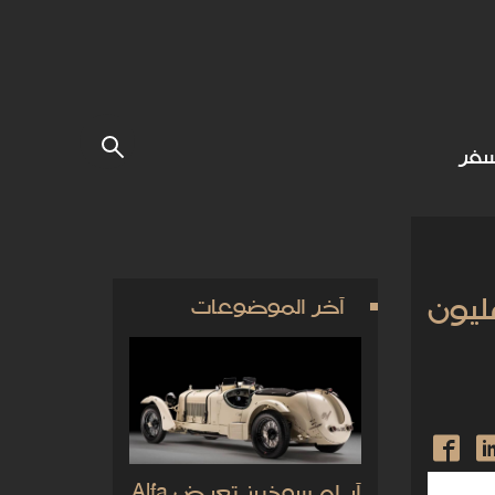
فر
يقونية من فيلم Citizen Kane تُباع مقابل 14.75 مليون
آخر الموضوعات
آر إم سوذبيز تعرض Alfa