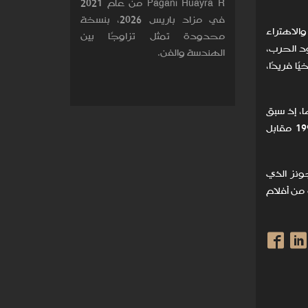
Pagani Huayra R من عام 2021
في مزاد باريس 2026، بنسخة
الاهتراء
محدودة تمثل تزاوجًا بين
د الحرب،
الهندسة والفن.
ا فريدًا،
ا، إذ سبق
واقتنى المخرج ستيفن سبيلبرغ إحدى النسخ عام 1982 مقابل 60,500 دولار أمريكي، فيما بيعت أخرى لمشترٍ مجهول عام 1996 مقابل
The Empire Strikes Ba، وسوط إنديانا جونز الذي
ة مخملية خضراء شهيرة من أفلام