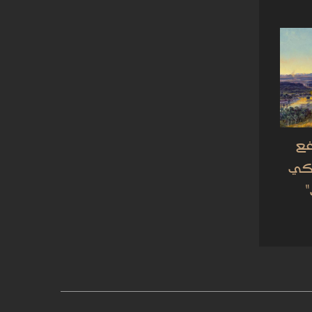
فع
يكي
"