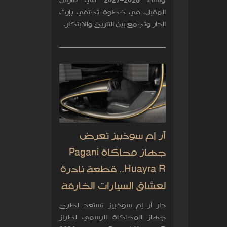
وشتاء 2026–2027 في مارس
المقبل، في خطوة تحتفي بإرث
الدار وتجمع بين التاريخ والابتكار.
آر إم سوذبيز تعرض
جهاز محاكاة Pagani
Huayra R.. قطعة نادرة
لعشاق السيارات الخارقة
دار آر إم سوذبيز تستعد لطرح
جهاز المحاكاة الرسمي لطراز