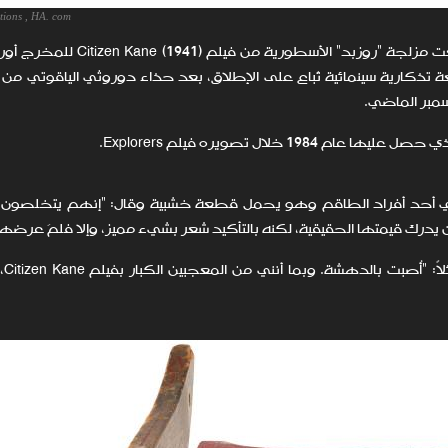
tions , HA. com
في مزاد علني استثنائي نظمته دار هيريتدج Heritage، بيعت مزلجة "روزبد" ا
1 خلال تصويره فيلم Explorers.
ءني أحد أفراد الطاقم وهو يحمل قطعة خشبية وقال: "إنهم يتخلصو
ن يدرك قيمتها الحقيقية، لكنه بالتأكيد شعر بشيء مميز، وإلا فلمَ عرضها
وتابع ال