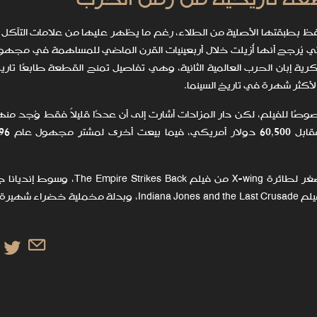
طعة تاريخية من زمن الحرب
 بطبقتها الأصلية من الطلاء، رغم ما يظهر عليها من علامات التآكل و
تي يُرجح أنها أُزيلت خلال أربعينيات القرن الماضي للمساهمة في مجهو
ة إبان الحرب العالمية الثانية، وهي تفاصيل تمنح القطعة طابعًا تاريخيً
أكثر شهرة في تاريخ السينما.
ًا للفيلم، لكن دار المزادات أشارت إلى أن عددًا قليلاً فقط وُجد منه
وضم المزاد أيضًا قطعًا سينمائية نادرة، منها نموذج مصغر لطائرة X-wing من فيلم ck
أهداه هاريسون فورد للأمير تشارلز في العرض الملكي لفيلم Indiana Jones and the Last Crusade، وبدل