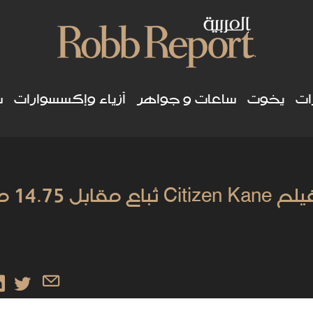
ات
يخوت
ساعات و جواهر
أزياء وإكسسوارات
س
مزلجة "روزبد" الأ