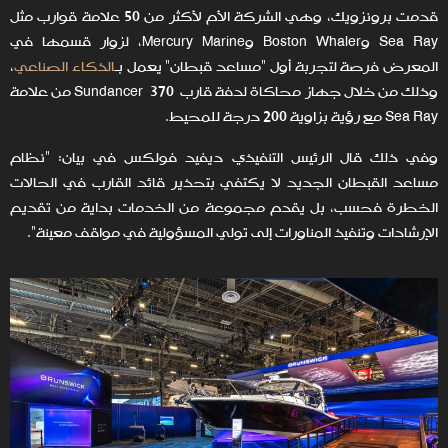
قدمت برونزويك، وهي الشركة الأم لأكثر من 50 علامة قوارب مثل
Sea Ray وBoston Whaler وMercury Marine، لزوار قسمها في
المعرض فرصة لتجربة أول "مساعد قبطان" يعمل بـ
الذكاء الصناعي
،
وذلك من خلال جهاز محاكاة لدفة قارب 370 Sundancer من علامة
Sea Ray مع رؤية بزاوية 200 درجة للمحيط.
وفي ذلك قال الرئيس التنفيذي ديفيد فولكس في بيان: "نظام
مساعد القبطان الجديد لا يكتفي بتحذير قائد القارب في الحالات
الخطرة فحسب، بل يقدم مجموعة من الخدمات بداية من تقديم
الإرشادات وتنفيذ المناورات إلى تولي المسؤولية في مواقف معينة".