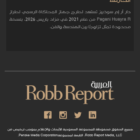
الخارقة
دار آر إم سوذبيز تستعد لطرح جهاز المحاكاة الرسمي لطراز
Pagani Huayra R من عام 2021 في مزاد باريس 2026، بنسخة
محدودة تمثل تزاوجًا بين الهندسة والفن.
جميع الحقوق محفوظة للمجموعة السعودية للأبحاث والإعلام بموجب ترخيص من
Robb Report Media, LLC، التابعة لمجموعةPenske Media Corporation.