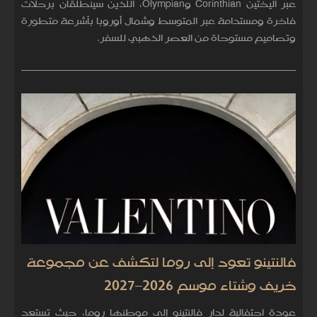
عبر اليختين Corinthian وOlympian، اللذين سينطلقان برحلات
فاخرة ومستدامة عبر المتوسط وشمال أوروبا بأشرعة متطورة
وتصاميم مستوحاة من العصر الذهبي للسفر.
فالنتينو تعود إلى روما لتكشف عن مجموعة
خريف وشتاء موسم 2026–2027
عودة احتفالية لدار فالنتينو إلى موطنها روما، حيث تستعد