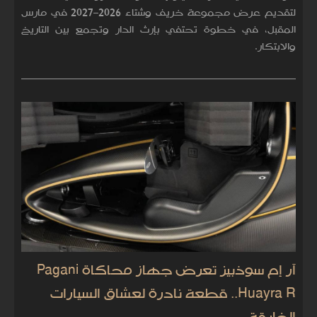
لتقديم عرض مجموعة خريف وشتاء 2026–2027 في مارس
المقبل، في خطوة تحتفي بإرث الدار وتجمع بين التاريخ
والابتكار.
آر إم سوذبيز تعرض جهاز محاكاة Pagani
Huayra R.. قطعة نادرة لعشاق السيارات