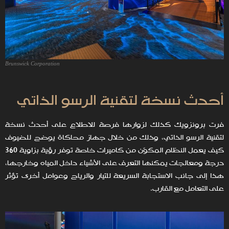
Brunswick Corporation
أحدث نسخة لتقنية الرسو الذاتي
فرت برونزويك كذلك لزوارها فرصة للاطلاع على أحدث نسخة
لتقنية الرسو الذاتي، وذلك من خلال جهاز محاكاة يوضح للضيوف
كيف يعمل النظام المكوّن من كاميرات خاصة توفر رؤية بزاوية 360
درجة ومعالجات يمكنها التعرف على الأشياء داخل المياه وخارجها،
هذا إلى جانب الاستجابة السريعة للتيار والرياح وعوامل أخرى تؤثر
على التعامل مع القارب.