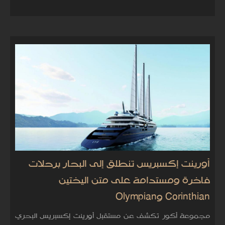
أورينت إكسبريس تنطلق إلى البحار برحلات
فاخرة ومستدامة على متن اليختين
Corinthian وOlympian
مجموعة أكور تكشف عن مستقبل أورينت إكسبريس البحري