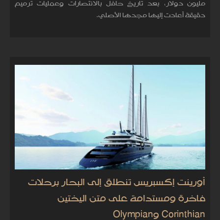
مليون دولار، بعد تاريخ حافل بالانتصارات وعمليات ترميم
دقيقة أعادت إليها مجدها الأصلي.
أورينت إكسبريس تنطلق إلى البحار برحلات
فاخرة ومستدامة على متن اليختين
Corinthian وOlympian