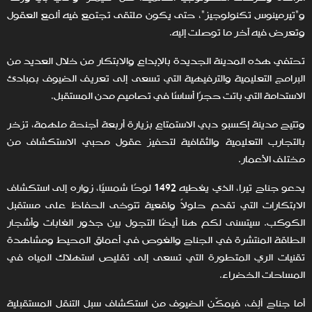
و"تيرمينوس تكنولوجيز"، حتى يكون ملتقى تجتمع فيه ألمع العقول
وتعرض فيه آخر ما توصلت إليه.
تحتفي هذه المدينة الجديدة بالإبداع والابتكار من خلال العديد من
البرامج التعليمية والترفيهية التي تسعى إلى تعريف الضيوف بمبادئ
الاستدامة التي باتت حجرًا أساسًا في تصاميم مدن المستقبل.
وتتيح مدينة إكسبو دبي الاستمتاع بزيارة أربعة أجنحة ملهمة، تزخر
بالتجارب التعليمية والثقافية لتحفيز عقول محبي الاستكشاف من
مختلف الأعمار.
يدعو جناح تيرا، الذي يغطيه 1492 لوحًا شمسيًا، زواره إلى استكشاف
الابتكارات التي تقدم حلولاً واقعية تتوخى الحفاظ على مستقبل
الكوكب. سيتسنى لكم هنا أيضًا التجول بين جذور الغابات وأشجار
الطاقة المنتشرة في الجناح والغوص في أعماق المحيط ومشاهدة
تقنيات الري المتطورة التي تسعى إلى تقليص استهلاك المياه في
المساحات الخضراء.
أما جناح ألِف، فيمكّن الضيوف من استكشاف سبل التنقل المستقبلية