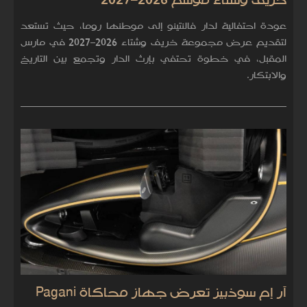
خريف وشتاء موسم 2026–2027
عودة احتفالية لدار فالنتينو إلى موطنها روما، حيث تستعد
لتقديم عرض مجموعة خريف وشتاء 2026–2027 في مارس
المقبل، في خطوة تحتفي بإرث الدار وتجمع بين التاريخ
والابتكار.
آر إم سوذبيز تعرض جهاز محاكاة Pagani