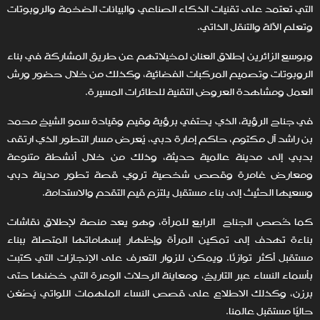
التي تعتمد على تقنيات الذكاء الصناعي والبيانات الضخمة والروبوتات
وتعلم الآلة والتنقل الذاتي.
وبوسع الزائرين إطلاق العنان لمخيلاتهم عن طريق المشاركة في بناء
الروبوتات وتصميم المركبات الفضائية، وكذلك من خلال حضور ورش
العمل ومشاهدة العروض التقنية للطائرات المسيرة.
في جناح الرؤية، الذي يحتفي برؤية وقيم وقيادة سمو الشيخ محمد
بن راشد آل مكتوم، حاكم إمارة دبي، يُعرض مسار التطور الذي ارتقى
بدبي إلى مدينة عالمية حديثة، وذلك من خلال أنشطة متنوعة
ومعارض غامرة وقصص شخصية تروي قصة تطور مدينة دبي
وسعيها الحثيث إلى بناء مستقبل يلتزم قيم التقدم والاستدامة.
كما خُصص الجناح الرابع للمرأة، وهو يعد منصة لإطلاق نقاشات
بناءة تهدف إلى تمكين المرأة وإظهار إسهاماتها المتصلة ببناء
مستقبل أكثر توازنًا. ويمكن للزوار التعرف على الإنجازات التي كتبت
بأسماء النساء عبر التاريخ، ومعاينة الرحلات الوعرة التي خضنها حتى
برزن، وكذلك الاطلاع على قصص النساء الملهمات اللواتي يَصُغن
حاليًا مستقبل عالمنا.