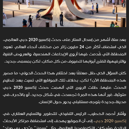
بعد ستة أشهر من إسدال الستار على حدث إكسبو 2020 دبي العالمي،
الذي استضاف أكثر من 24 مليون زائر من مختلف أنحاء العالم، تعود
المنطقة التي قُدمت فيها أروع الإبداعات الهندسية والعروض الفنية
والترفيهية لتفتح أبوابها للضيوف من كل مكان، لكن بمسمى جديد.
كان السؤال الذي ظل معلقًا بعد اختتام هذا الحدث الدولي: ما مصير
هذه المنطقة الآن؟ لكن، بخلاف تلك المواقع التي نُسيت بعد تنظيم
الحدث عليها، ظلت الروح التي ألهمت حدث إكسبو 2020 دبي
متوثبة، غير أنها هذه المرة تجسدت في شكل جديد، أو بالأحرى في
مدينة جديدة بتوجه مستقبلي يدور حول الإنسان.
وأشار أحمد الخطيب، الرئيس التنفيذي للتطوير والتسليم العقاري في
إكسبو 2020 دبي
، إلى أن الموقع يهدف إلى استضافة مراكز الأبحاث
الرائدة وشركات التكنولوجيا العالمية، مثل "سيمنز" و"دي بي ورلد"