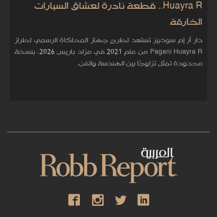
Huayra R.. قطعة نادرة لعشاق السيارات
الخارقة
دار آر إم سوذبيز تستعد لطرح جهاز المحاكاة الرسمي لطراز
Pagani Huayra R من عام 2021 في مزاد باريس 2026، بنسخة
محدودة تمثل تزاوجًا بين الهندسة والفن.