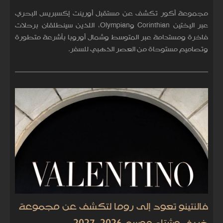
مجموعة أكور تكشف عن مستقبل أورينت إكسبريس البحري
عبر اليختين Corinthian وOlympian، اللذين سينطلقان برحلات
فاخرة ومستدامة عبر المتوسط وشمال أوروبا بأشرعة متطورة
وتصاميم مستوحاة من العصر الذهبي للسفر.
فالنتينو تعود إلى روما لتكشف عن مجموعة