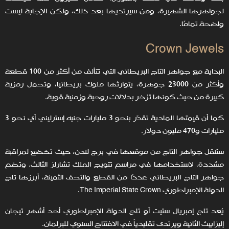
لجواهرها الشهيرة، ومن سيرتديها بعد ذلك، ولكن الإجابة ليست
واضحة تمامًا.
Crown Jewels
البداية مع جواهر التاج البريطاني التي تتألف من أكثر من 100 قطعة
وأكثر من 23000 جوهرة، يتوارثها ملوك بريطانيا، وتحمل رمزية
كبيرة من حيث كونها تزخر بدلالات روحية وزمنية قوية.
كما أن قيمتها المادية تقدّر بنحو 3 مليارات جنيه إسترليني أي نحو 3
مليارات و470 مليون دولار.
ستُنقل جواهر التاج من موقعها في برج لندن، حيث تخضع لمراقبة
مشددة، لاستخدامها في مراسم تتويج الملك تشارلز الثالث. وتضم
جواهر التاج البريطاني عددًا من القطع والتحف الثمينة، أبرزها تاج
الدولة الإمبراطوري The Imperial State Crown.
يُعد تاج إمبريال ستيت أو تاج الدولة الإمبراطوري أحد أشهر تيجان
إليزابيث الثانية ويرتدى تقليدياً في الافتتاح السنوي للبرلمان.