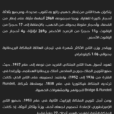
يتكوّن هذا التاج من إطار ذهبي رائع به ثقوب عديدة، ومرصع بثلاثة
أحجار كبيرة للغاية، وبما مجموعه 2868 ألماسة مثبتة على إطار من
الفضة، وأحجار ملونة بحواف من الذهب، بالإضافة إلى 17 حجرًا من
الياقوت و11 حجرًا من الزمرد الأخضر و269 لؤلؤة، و4 أحجار من
الياقوت الأحمر.
ويقدر وزن التاج الأكثر شهرة في تيجان العائلة المالكة البريطانية
بحوالي 1.06 كيلوغرام.
تعود أصول هذا التاج الملكي الفريد من نوعه إلى عام 1937، حيث
صنع لتتويج الملك جورج السادس (ملك بريطانيا العظمى وأيرلندا في
الفترة من 1936 إلى 1952)، واعتمد تصميمه على التاج الذي كانت
ترتديه الملكة فيكتوريا في عام 1838، بوساطة شركة Rundell,
Bridge & Rundell للجواهر والمشغولات الذهبية.
ومن أجل تتويج الملكة إليزابيث الثانية في عام 1953، خضع التاج
الإمبراطوري لإعادة تصميم لجعله أخف وزناً وأكثر أنوثة، إذ كانت
الملكة الشابة تبلغ من العمر آنذاك 27 عاماً فقط.