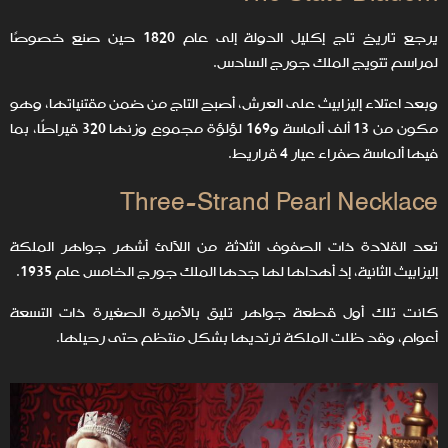
يرجع تاريخ تاج إكليل الدولة إلى عام 1820 حين صنع خصوصًا
لمراسم تتويج الملك جورج السادس.
وبعد اعتلاء إليزابيث على العرش، أصبح التاج من ضمن مقتنياتها، وهو
مكون من 13 ألف ألماسة و169 لؤلؤة مجموع وزنها 320 قيراطًا، بما
فيها ألماسة صفراء عيار 4 قراريط.
Three-Strand Pearl Necklace
تعد القلادة ذات الصفوف الثلاثة من اللآلئ أشهر جواهر الملكة
إليزابيث الثانية، إذ أهداها لها جدها الملك جورج الخامس عام 1935.
كانت تلك أول قطعة جواهر تليق بالأميرة الصغيرة ذات التسعة
أعوام، وقد ظلت الملكة ترتديها بشكل منتظم حتى رحيلها.