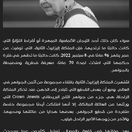
سواء كان ذلك أحد التيجان الألماسية المبهرة أو أقراط اللؤلؤ التي
كانت دائمًا ما ترتديها، فإن الملكة إليزابيث الثانية، التي توفيت عن
عمر يناهز 96 عامًا في 8 سبتمبر 2022، كانت دائمًا ما تظهر في فترة
حكمها التي امتدّت لمدة 70 عامًا، معرفة فطرية ومنضبطة
بالجواهر.
اشتهرت الملكة إليزابيث الثانية باقتناء مجموعة من أثمن الجواهر في
العالم. ومع أن بعض القطع التي تتبادر إلى الذهن عند تذكر الملكة
الراحلة هي جزء من جواهر التاج البريطاني Crown Jewels التي
ورثتها عن العائلة المالكة، إلا أنها امتلكت أيضًا مجموعة خاصة
متفردة من قطع الجواهر، بعضها هدايا من عائلتها ومحبيها،
والآخر من زوجها الأمير الراحل فيليب.
بعد وفاتها في قلعة بالمورال، تساءل كثيرون عما سيحدث