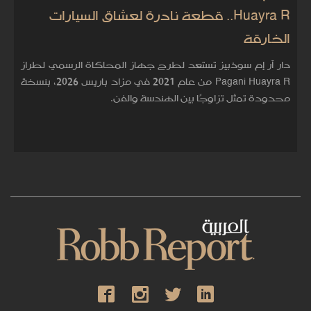
Huayra R.. قطعة نادرة لعشاق السيارات
الخارقة
دار آر إم سوذبيز تستعد لطرح جهاز المحاكاة الرسمي لطراز
Pagani Huayra R من عام 2021 في مزاد باريس 2026، بنسخة
محدودة تمثل تزاوجًا بين الهندسة والفن.