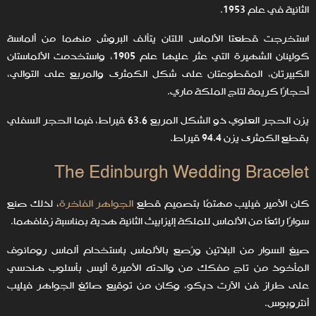
الثانية في عام 1953.
استخرجت قطعتا الألماس اللتان يتألف البروش منهما من ألماسة
كولينان الشهيرة التي عثر عليها عام 1905، واستخدمت الألماستان
الكبيرتان، المقطوعتان على شكل الكمثرى والمربع على التوالي،
أحجارًا كريمة لتاج الملكة ماري.
يزن الحجر العلوي ذو الشكل المربع 63.6 قيراط، فيما الحجر السفلي
بقطع الكمثرى يزن 94.4 قيراط.
The Edinburgh Wedding Bracelet
كان الأمير فيليب مهتمًا بتصميم قطع
الجواهر الفاخرة
، لذلك صنع
سوارًا رائعًا من الألماس للملكة إليزابيث الثانية هدية بمناسبة زفافهما.
صيغ السوار من البلاتين ورُصع بالألماس باستخدام ألماس رومانوف
المأخوذ من تاج مفكك من والدته الأميرة أليس بأسلوب هندسي
على طراز فن الآرت ديكو، وكان من توقيع صائغ الجواهر فيليب
أنتروبوس.