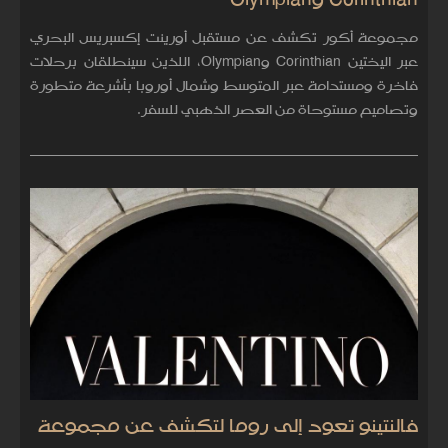
Corinthian وOlympian
مجموعة أكور تكشف عن مستقبل أورينت إكسبريس البحري
عبر اليختين Corinthian وOlympian، اللذين سينطلقان برحلات
فاخرة ومستدامة عبر المتوسط وشمال أوروبا بأشرعة متطورة
وتصاميم مستوحاة من العصر الذهبي للسفر.
فالنتينو تعود إلى روما لتكشف عن مجموعة