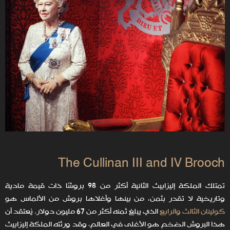
The Cullinan III and IV Brooch
تمتلك الملكة إليزابيث الثانية أكثر من 98 بروشًا ذات قيمة مادية
وتاريخية لا تقدر بثمن، من بينها وأغلاها بروش من الألماس هو
كولينان الثالث والرابع
الذي يبلغ ثمنه أكثر من 67 مليون دولار. يُعتقد أن
هذا البروش الضخم هو الأغلى في العالم، وقد ورثته الملكة إليزابيث