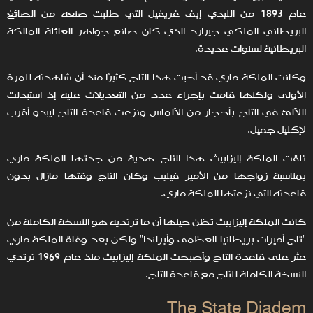
عام 1893 من الليدي إيف غريفيل التي طلبت صنعه من الصائغ
البريطاني الملكي جيرارد الذي كان صانع جواهر العائلة المالكة
البريطانية لسنوات عديدة.
وكانت الملكة ماري قد أحبت هذا التاج كثيرًا منذ أن شاهدته للمرة
الأولى ولكنها قامت بإجراء عدد من التعديلات عليه إذ استبدلت
اللآلئ في التاج بأحجار من الألماس ونزعت قاعدة التاج ليبدو أقرب
لإكليل جميل.
تلقت الملكة إليزابيث هذا التاج هدية من جدتها الملكة ماري
بمناسبة زواجها من الأمير فيليب وكان التاج وقتها مازال بدون
قاعدته التي نزعتها الملكة ماري.
كانت الملكة إليزابيث تظن حينها أن ما ترتديه هو النسخة الكاملة من
"تاج أميرات بريطانيا العظمى وأيرلندا" ولكن بعد وفاة الملكة ماري
عثر على قاعدة التاج وأصبحت الملكة إليزابيث منذ عام 1969 ترتدي
النسخة الكاملة للتاج مع قاعدة التاج.
The State Diadem