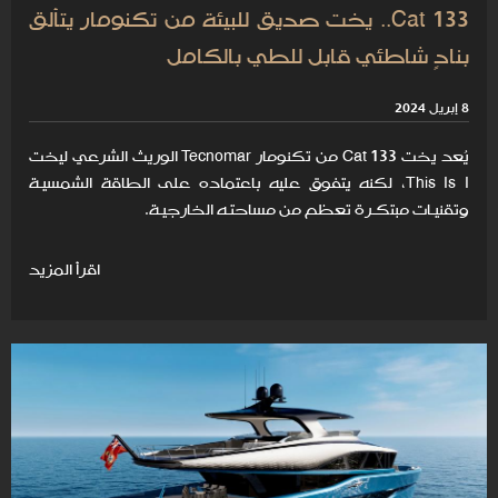
Cat 133.. يخت صديق للبيئة من تكنومار يتألق
بنادٍ شاطئي قابل للطي بالكامل
8 إبريل 2024
يُعد يخت Cat 133 من تكنومار Tecnomar الوريث الشرعي ليخت
This Is I، لكنه يتفوق عليه باعتماده على الطاقة الشمسيـة
وتقنيـات مبتكـرة تعظم من مساحتـه الخارجيـة.
اقرأ المزيد