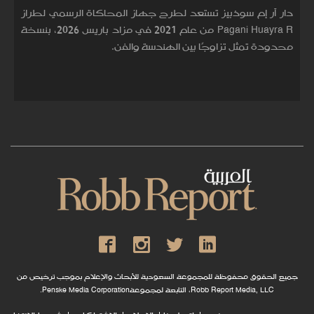
دار آر إم سوذبيز تستعد لطرح جهاز المحاكاة الرسمي لطراز
Pagani Huayra R من عام 2021 في مزاد باريس 2026، بنسخة
محدودة تمثل تزاوجًا بين الهندسة والفن.
جميع الحقوق محفوظة للمجموعة السعودية للأبحاث والإعلام بموجب ترخيص من
Robb Report Media, LLC، التابعة لمجموعةPenske Media Corporation.