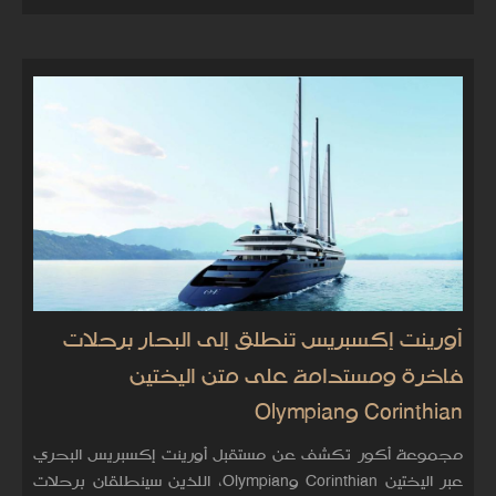
أورينت إكسبريس تنطلق إلى البحار برحلات
فاخرة ومستدامة على متن اليختين
Corinthian وOlympian
مجموعة أكور تكشف عن مستقبل أورينت إكسبريس البحري
عبر اليختين Corinthian وOlympian، اللذين سينطلقان برحلات