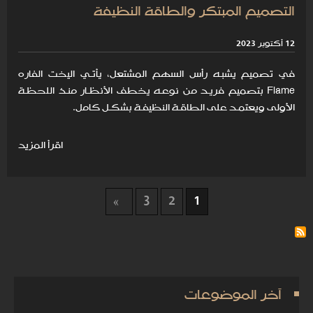
التصميم المبتكر والطاقة النظيفة
12 أكتوبر 2023
في تصميم يشبـه رأس السهم المشتعل، يأتـي اليخت الفاره
Flame بتصميم فريـد من نوعـه يخطف الأنظـار منـذ اللحظـة
الأولى ويعتمـد على الطاقـة النظيفـة بشكـل كامل.
اقرأ المزيد
3
2
1
آخر الموضوعات