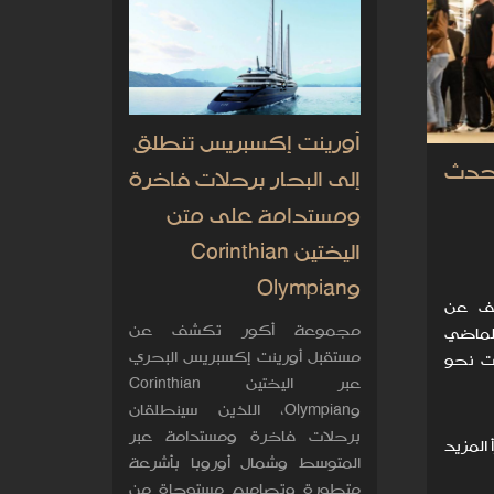
أورينت إكسبريس تنطلق
حدث
إلى البحار برحلات فاخرة
ومستدامة على متن
اليختين Corinthian
وOlympian
 يشهد الكشف عن
مجموعة أكور تكشف عن
ماضي
مستقبل أورينت إكسبريس البحري
ات نحو
عبر اليختين Corinthian
وOlympian، اللذين سينطلقان
برحلات فاخرة ومستدامة عبر
 المزيد
المتوسط وشمال أوروبا بأشرعة
متطورة وتصاميم مستوحاة من