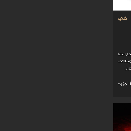
 في
اراتها
بوظائف
يز.
 المزيد