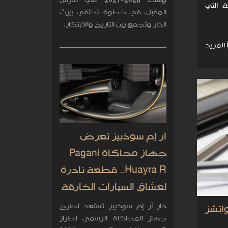
وشتاء 2026–2027 في مارس
ة التي
المقبل، في خطوة تحتفي بإرث
الدار وتجمع بين التاريخ والابتكار.
 المزيد
آر إم سوذبيز تعرض
جهاز محاكاة Pagani
Huayra R.. قطعة نادرة
لعشاق السيارات الخارقة
دار آر إم سوذبيز تستعد لطرح
عرض واتشز
جهاز المحاكاة الرسمي لطراز