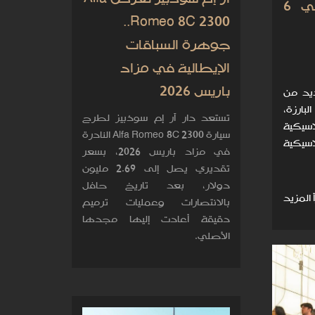
رموز الماضي تعود إلى الواجهة في 6
Romeo 8C 2300..
جوهرة السباقات
الإيطالية في مزاد
باريس 2026
202 طرح العديد من
بارزة،
تستعد دار آر إم سوذبيز لطرح
سيكية
سيارة Alfa Romeo 8C 2300 النادرة
يلي 6 ساعات كلاسيكية
في مزاد باريس 2026، بسعر
تقديري يصل إلى 2.69 مليون
دولار، بعد تاريخ حافل
 المزيد
بالانتصارات وعمليات ترميم
دقيقة أعادت إليها مجدها
الأصلي.