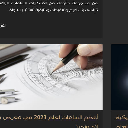
عن مجموعة متنوعة من الابتكارات الساعاتية الرائع
تتباهى بتصاميم وتعقيدات وظيفية تستأثر بالهواة.
اقرأ
كية
أفخم الساعات لعام 2023 في م
عام
أند وندرز