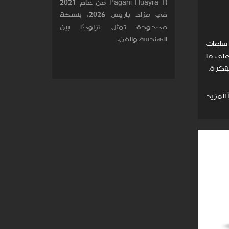
Pagani Huayra R من عام 2021
في مزاد باريس 2026، بنسخة
محدودة تمثل تزاوجًا بين
الهندسة والفن.
202 كُشف عن ساعات
على ما
تكرة.
 المزيد