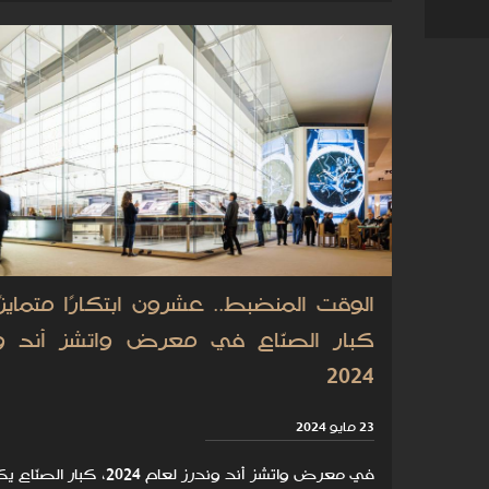
الوقت المنضبط.. عشرون ابتكارًا متمايزً
كبار الصنّاع في معرض واتشز أند و
2024
23 مايو 2024
في معرض واتشز أند وندرز لعام 2024، كب