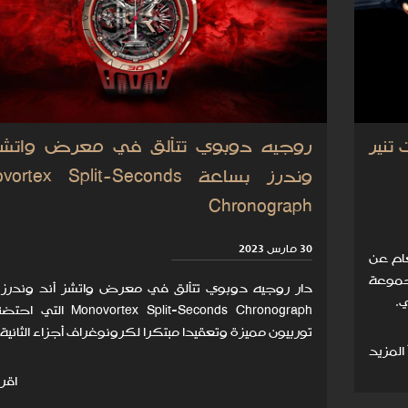
تنير
روجيه دوبوي تتألق في معرض واتشز
وندرز بساعة rtex Split-Seconds
Chronograph
30 مارس 2023
ام عن
جموعة
دار روجيه دوبوي تتألق في معرض واتشز أند وندرز 
novortex Split-Seconds Chronograph
توربيون مميزة وتعقيدا مبتكرا لكرونوغراف أجزاء الثانية.
 المزيد
اقرأ