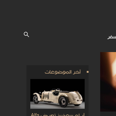
فر
آخر الموضوعات
آر إم سوذبيز تعرض Alfa