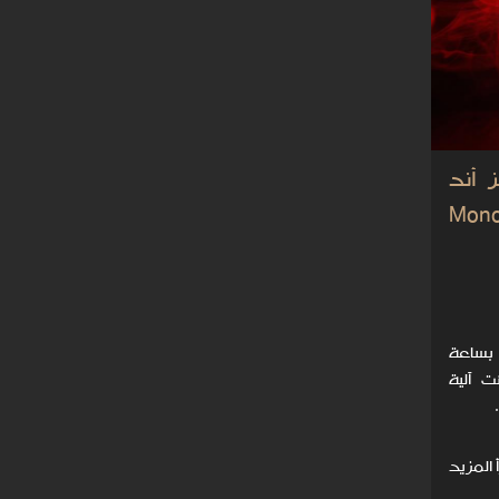
 أند
Monovo
بساعة
Mo التي احتضنت آلية
 المزيد