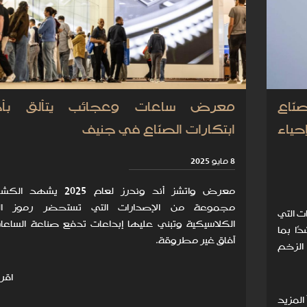
نّاع
معرض ساعات وعجائب يتألق بأ
ياء
ابتكارات الصنّاع في جنيف
8 مايو 2025
معرض واتشز أند وندرز لعام 2025
مجموعة من الإصدارات التي تستحضر رموز ال
 التي
الكلاسيكية وتبني عليها إبداعات تدفع صناعة الساع
 لعام 2025، مسترشدًا بما
آفاق غير مطروقة.
الزخم
اقرأ
 المزيد