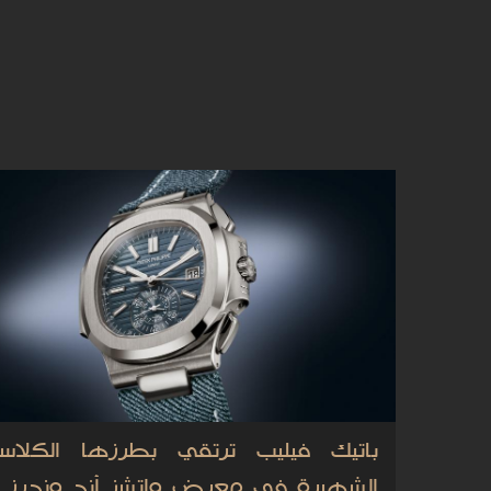
باتيك فيليب ترتقي بطرزها الكلاسي
الشهيرة في معرض واتشز أند وندرز ل