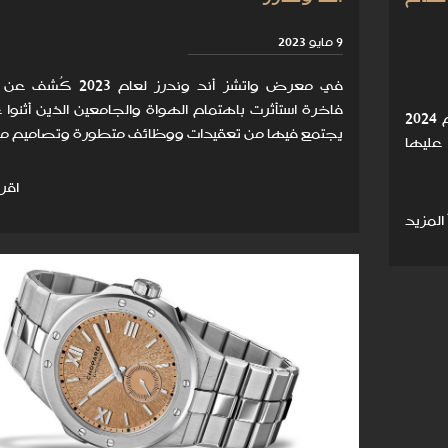
9 مايو 2023
في معرض واتشز أند وندرز لعام 3
فاخرة استأثرت باهتمام الهواة والجامعين الذين أثنوا 
دار باتيك فيليب تقدم في معرض واتشز أند وندرز لعام 2024
يجتمع فيها من تعقيدات ووظائف متطورة وتصاميم مب
عليها
اقرأ
 المزيد