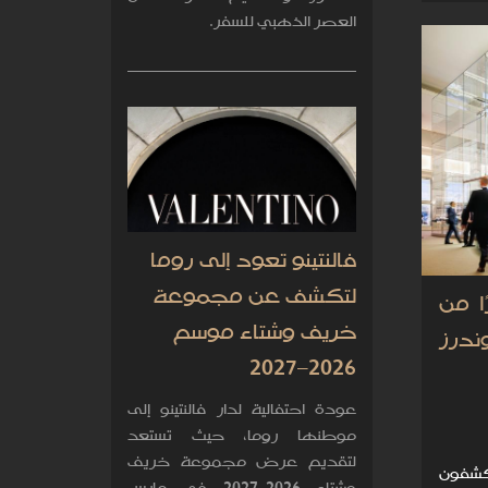
العصر الذهبي للسفر.
فالنتينو تعود إلى روما
لتكشف عن مجموعة
ا من
خريف وشتاء موسم
ندرز
2026–2027
عودة احتفالية لدار فالنتينو إلى
موطنها روما، حيث تستعد
لتقديم عرض مجموعة خريف
ار الصنّاع يكشفون