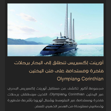
أورينت إكسبريس تنطلق إلى البحار برحلات
فاخرة ومستدامة على متن اليختين
Corinthian وOlympian
مجموعة أكور تكشف عن مستقبل أورينت إكسبريس البحري
عبر اليختين Corinthian وOlympian، اللذين سينطلقان برحلات
فاخرة ومستدامة عبر المتوسط وشمال أوروبا بأشرعة متطورة
وتصاميم مستوحاة من العصر الذهبي للسفر.