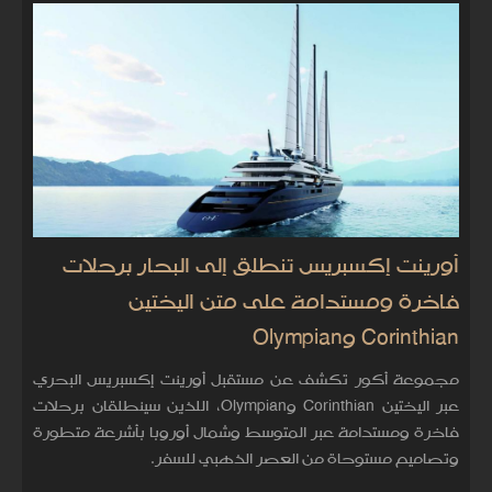
أورينت إكسبريس تنطلق إلى البحار برحلات
فاخرة ومستدامة على متن اليختين
Corinthian وOlympian
مجموعة أكور تكشف عن مستقبل أورينت إكسبريس البحري
عبر اليختين Corinthian وOlympian، اللذين سينطلقان برحلات
فاخرة ومستدامة عبر المتوسط وشمال أوروبا بأشرعة متطورة
وتصاميم مستوحاة من العصر الذهبي للسفر.