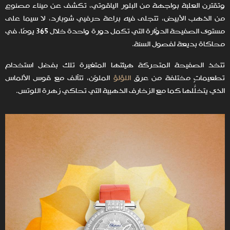
وتقترن العلبة بواجهة من البلور الياقوتي، تكشف عن ميناء مصنوع
من الذهب الأبيض، تتجلى فيه براعة حرفيي شوبارد، لا سيما على
مستوى الصفيحة الدوّارة التي تُكمل دورة واحدة خلال 365 يومًا، في
محاكاة بديعة لفصول السنة.
تتخذ الصفيحة المتحركة هيئتها المتغيرة تلك بفضل استخدام
تطعيماتٍ مختلفة من عرق
اللؤلؤ
الملوّن، تتآلف مع قوس الألماس
الذي يتخلّلها كما مع الزخارف الذهبية التي تُحاكي زهرة اللوتس.