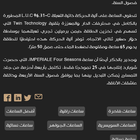
فصول السنة.
تنطوي الساعة على آلية الحركة ذاتية التعبئة L.U.C 96.31-C المطورة
بالكامل في محترفات الدار والمعززة بتقنية Twin Technology التي
تُسهم في تخزين الطاقة ضِمن برميلين تجري تعبئتهما بوساطة
دوّار صغير ثنائي الاتجاه. توفر آلية الحركة هذه احتياطيًا للطاقة
يدوم 65 ساعة ومقاومة لضغط الماء حتى عمق 50 مترًا.
وجدير بالذكر أيضًا أن ساعة IMPERIALE Four Seasons، التي حصرت
شوبارد إنتاجها في 25 نموذجًا فقط، تكتمل بأربعة أحزمة من جلد
التمساح يُمكن التبديل بينها بما يوافق فصول السنة الأربعة وذائقة
عاشقات الأناقة.
ساعات فاخرة
ساعات راقية
أفضل الساعات
الساعات السويسرية
الساعات الجواهر
ساعات نسائية
ساعة نسائية