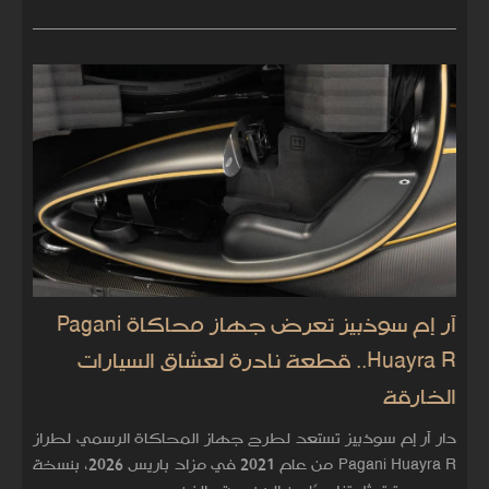
آر إم سوذبيز تعرض جهاز محاكاة Pagani
Huayra R.. قطعة نادرة لعشاق السيارات
الخارقة
دار آر إم سوذبيز تستعد لطرح جهاز المحاكاة الرسمي لطراز
Pagani Huayra R من عام 2021 في مزاد باريس 2026، بنسخة