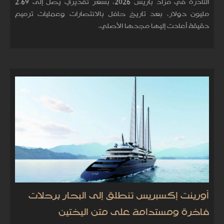
النادرة في مزاد باريس 2026، بسعر تقديري يصل إلى 2.69
مليون دولار، بعد تاريخ حافل بالانتصارات وعمليات ترميم
دقيقة أعادت إليها مجدها الأصلي.
أورينت إكسبريس تنطلق إلى البحار برحلات
فاخرة ومستدامة على متن اليختين