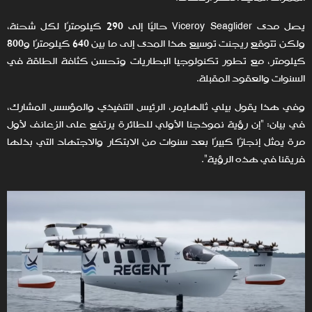
يصل مدى Viceroy Seaglider حاليًا إلى 290 كيلومترًا لكل شحنة،
ولكن تتوقع ريجنت توسيع هذا المدى إلى ما بين 640 كيلومترًا و800
كيلومتر، مع تطور تكنولوجيا البطاريات وتحسن كثافة الطاقة في
السنوات والعقود المقبلة.
وفي هذا يقول بيلي ثالهايمر، الرئيس التنفيذي والمؤسس المشارك،
في بيان: "إن رؤية نموذجنا الأولي للطائرة يرتفع على الزعانف لأول
مرة يمثل إنجازًا كبيرًا بعد سنوات من الابتكار والاجتهاد التي بذلها
فريقنا في هذه الرؤية".