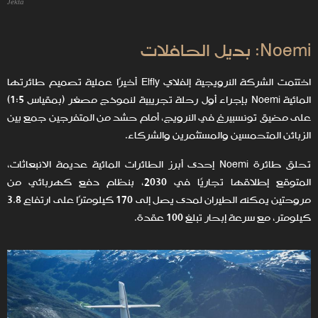
Jekta
Noemi: بديل الحافلات
اختتمت الشركة النرويجية إلفلاي Elfly أخيرًا عملية تصميم طائرتها
المائية Noemi بإجراء أول رحلة تجريبية لنموذج مصغر (بمقياس 1:5)
على مضيق تونسبيرغ في النرويج، أمام حشد من المتفرجين جمع بين
الزبائن المتحمسين والمستثمرين والشركاء.
تحلق طائرة Noemi إحدى أبرز الطائرات المائية عديمة الانبعاثات،
المتوقع إطلاقها تجاريًا في 2030، بنظام دفع كهربائي من
مروحتين يمكنه الطيران لمدى يصل إلى 170 كيلومترًا على ارتفاع 3.8
كيلومتر، مع سرعة إبحار تبلغ 100 عقدة.