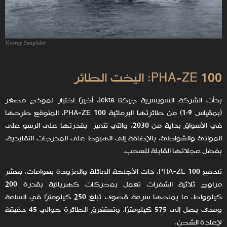
Viceroy Seaglider
PHA-ZE 100: اليخت الطائر
بدأت الشركة السويسرية جيكتا Jekta أخيرًا اختبار نموذج مصغر
(بمقياس 1:9) من طائرتها البرمائية PHA-ZE 100، المتوقع طرحها
في الأسواق بداية من 2030، والتي تتميز بقدرتها على الرسو على
الموانئ والشواطئ، بالإضافة إلى الهبوط على المدرجات التقليدية،
بفضل عجلاتها القابلة للسحب.
تندفع PHA-ZE 100، ذات الأجنحة المائلة والمزودة بعوامات، بعشر
مراوح ثلاثية الشفرات تعمل بمحركات كهربائية بقدرة 200
كيلوواط، ما يمنحها سرعة قصوى تبلغ 250 كيلومترًا في الساعة
ومدى يصل إلى 575 كيلومترًا. وتستغرق الطائرة حوالي 45 دقيقة
لإعادة الشحن.