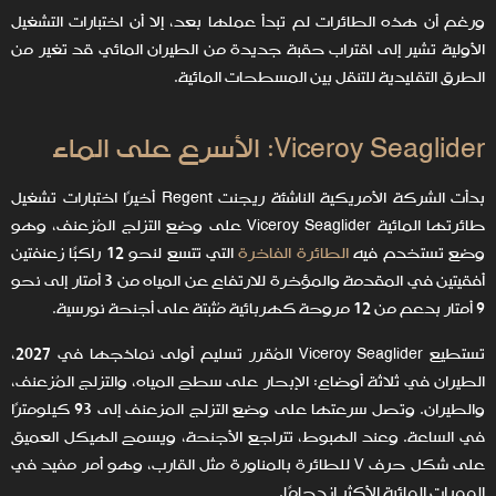
ورغم أن هذه الطائرات لم تبدأ عملها بعد، إلا أن اختبارات التشغيل
الأولية تشير إلى اقتراب حقبة جديدة من الطيران المائي قد تغير من
الطرق التقليدية للتنقل بين المسطحات المائية.
Viceroy Seaglider: الأسرع على الماء
بدأت الشركة الأمريكية الناشئة ريجنت Regent أخيرًا اختبارات تشغيل
طائرتها المائية Viceroy Seaglider على وضع التزلج المُزعنف، وهو
وضع تستخدم فيه
الطائرة الفاخرة
التي تتسع لنحو 12 راكبًا زعنفتين
أفقيتين في المقدمة والمؤخرة للارتفاع عن المياه من 3 أمتار إلى نحو
9 أمتار بدعم من 12 مروحة كهربائية مُثبتة على أجنحة نورسية.
تستطيع Viceroy Seaglider المُقرر تسليم أولى نماذجها في 2027،
الطيران في ثلاثة أوضاع: الإبحار على سطح المياه، والتزلج المُزعنف،
والطيران. وتصل سرعتها على وضع التزلج المزعنف إلى 93 كيلومترًا
في الساعة. وعند الهبوط، تتراجع الأجنحة، ويسمح الهيكل العميق
على شكل حرف V للطائرة بالمناورة مثل القارب، وهو أمر مفيد في
الممرات المائية الأكثر ازدحامًا.