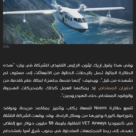
Elfly
وفي هذا يقول إريك ليثون، الرئيس التنفيذي للشركة في بيان: "هذه
الطائرة المائية تصل بالرحلات الخالية من الانبعاثات إلى مستوى لم
نشهده من قبل". ويضيف: "إنها منصة جاهزة لمائة عام قادمة من
الطيران المستدام
، إذ يمكنها العمل كذلك بالمحركات الهجينة
والوقود المستدام، حتى الهيدروجين".
تتسع طائرة Noemi لتسعة ركاب وتتميز بمقاعد مريحة ونوافذ
بانورامية كبيرة وغيرها من وسائل الراحة. وقد وقعت الشركة الناشئة
في كمبوديا VET Airways اتفاقية بقيمة 50 مليون دولار مع إلفلاي
تهدف إلى ربط المجتمعات الساحلية في جنوب شرق آسيا باستخدام