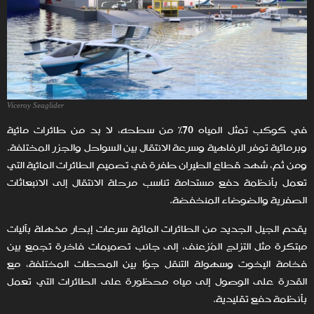
Viceroy Seaglider
في كوكب تمثل المياه 70% من سطحه، لا بد من طائرات مائية
وبرمائية توفر الرفاهية وسرعة الانتقال بين السواحل والجزر المختلفة.
ومن ثم، شهد قطاع الطيران طفرة في تصميم الطائرات المائية التي
تعمل بأنظمة دفع مستدامة تناسب مرحلة الانتقال إلى الانبعاثات
الصفرية والضوضاء المنخفضة.
يقدم الجيل الجديد من الطائرات المائية سرعات إبحار مذهلة بآليات
مبتكرة مثل التزلج المُزعنف، إلى جانب تصميمات فاخرة تجمع بين
فخامة اليخوت وسهولة التنقل جوًا بين المحطات المختلفة، مع
القدرة على الوصول إلى مياه محظورة على الطائرات التي تعمل
بأنظمة دفع تقليدية.