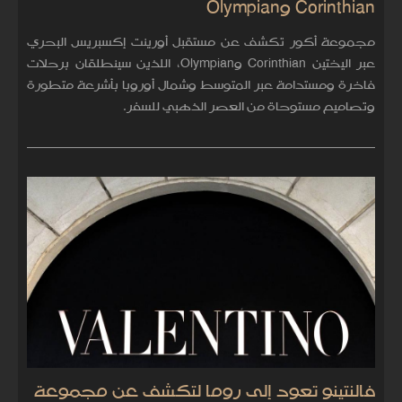
Corinthian وOlympian
مجموعة أكور تكشف عن مستقبل أورينت إكسبريس البحري
عبر اليختين Corinthian وOlympian، اللذين سينطلقان برحلات
فاخرة ومستدامة عبر المتوسط وشمال أوروبا بأشرعة متطورة
وتصاميم مستوحاة من العصر الذهبي للسفر.
فالنتينو تعود إلى روما لتكشف عن مجموعة