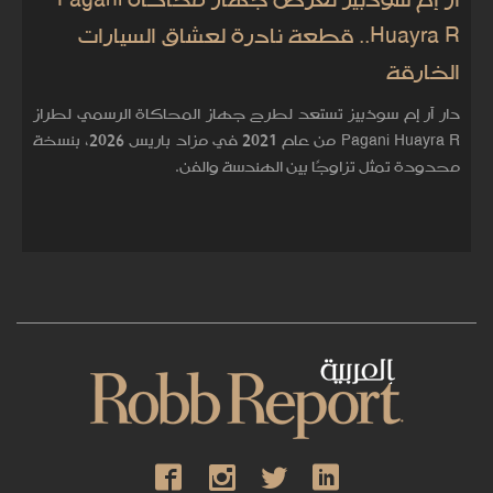
آر إم سوذبيز تعرض جهاز محاكاة Pagani
Huayra R.. قطعة نادرة لعشاق السيارات
الخارقة
دار آر إم سوذبيز تستعد لطرح جهاز المحاكاة الرسمي لطراز
Pagani Huayra R من عام 2021 في مزاد باريس 2026، بنسخة
محدودة تمثل تزاوجًا بين الهندسة والفن.