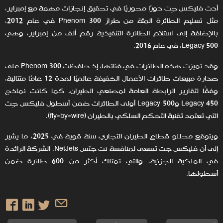
أدت فليكس جِت دورًا محوريًا في تحقيق إنجازات مهمة مع إمبراير،
مثل تسليم الطائرة المئة من طراز Phenom 300 في عام 2012،
بالإضافة إلى استلام الطائرة التنفيذية رقم ألف من إمبراير، وهي
Legacy 500، في عام 2016.
وقد تميزت هذه الطائرات في فئاتها، إذ حافظت Phenom 300 على
صدارة مبيعات طائرات الأعمال الخفيفة عالميًا لمدة 12 عامًا متتالية،
وفقًا لتقارير الرابطة العامة لمصنعي الطيران. كما كانت نماذج
Legacy 450 وLegacy 500 أولى الطائرات ضمن أسطول فليكس جِت
التي تعتمد تقنية التحكم السلكي بالطيران (fly-by-wire).
ويتوقع محللو قطاع الطيران التجاري سنة قوية في 2025، ما يشير
إلى أن فليكس جت تسعى لمنافسة نت جتس NetJets، الشركة الرائدة
في الملكية الجزئية، والتي تمتلك أكثر من 600 طائرة ضمن
أسطولها.