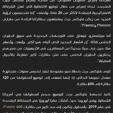
لشركة إمبراير للطيران التنفيذي، عن فخره بالتزام فلكس جيت
المتجدد تجاه إمبراير من خلال توقيع الاتفاقية التي تعزز الشراكة
الاستراتيجية الممتدة لأكثر من 20 عامًا. وأضاف: "إننا متحمسون لرؤية
المزيد من زبائن فليكس جِت يستمتعون بطائراتنا الرائدة من طرازي
Phenom وPraetor".
أما سيلفسترو، فيعلق على التوجهات الجديدة في سوق الطيران
الخاص قائلًا: "إن الشعار الجديد الذي أتبناه هو أكبر، وأبعد، وأصغر
سنًا، حين نرى جيلًا جديدًا من المسافرين في الأربعينيات من عمرهم
يختارون الطيران الخاص على متن طائرات أكبر مقارنةً بالأجيال
السابقة".
تتبنى فليكس جِت خطة نمو طموحة تمتد لخمس سنوات، متجاوزة
معدل نموها الحالي، إذ إنها تسعى إلى توسيع أسطولها من 320
طائرة إلى 600 طائرة.
كما تخطط فليكس جِت لتوسيع حجم أسطولها في أمريكا
الشمالية وفي أوروبا، حيث أنشأت مقرًا أوروبيًا في المملكة المتحدة
في عام 2019، بأسطول يتكون إلى حد كبير من طائرات
Praetor 600
.