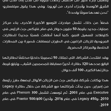
يتضمن جزء كبير من الأعمال رحلات جوية من لندن إلى مدن في
الشرق الأوسط وأجزاء أخرى من أوروبا. وفي هذا يقول سيلفسترو:
"نحن نعدها سوقًا واحدة".
فضلاً عن ذلك، تشمل مبادرات التوسع الأخيرة الأخرى بناء مركز
عمليات جديد بقيمة 50 مليون دولار في مقر فليكس جِت الرئيس في
كليفلاند لتسهيل النمو. كما أنها أطلقت قسمًا جديدًا للطائرات
المروحية للزبائن الراغبين في الطيران لمسافات قصيرة بين المطارات
الخاصة والمراكز الحضرية.
وقد افتتحت الشركة، التي تمتلك 50 تصميمًا داخليًا مختلفًا لطائراتها
البالغ عددها 320 طائرة، أخيرًا مسابقة للمصممين الشباب، وتبلغ قيمة
جائزتها الكبرى 100 ألف دولار.
هذا وكانت شركة فليكس جِت من الزبائن الأوائل لبضعة طرز رئيسة
من إمبراير، حين بدأت شراكتها مع الشركة من خلال طائرة Legacy
Executive في عام 2003، ثم توسعت لتشمل Phenom 300 في عام
2010، وLegacy 450 في عام 2016، وأخيرًا Praetor 500/600 في عام
2019.