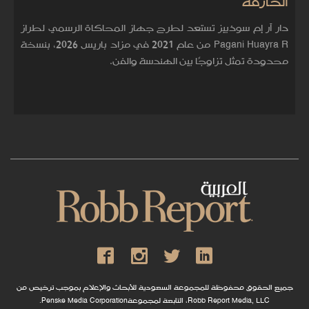
الخارقة
دار آر إم سوذبيز تستعد لطرح جهاز المحاكاة الرسمي لطراز
Pagani Huayra R من عام 2021 في مزاد باريس 2026، بنسخة
محدودة تمثل تزاوجًا بين الهندسة والفن.
جميع الحقوق محفوظة للمجموعة السعودية للأبحاث والإعلام بموجب ترخيص من
Robb Report Media, LLC، التابعة لمجموعةPenske Media Corporation.