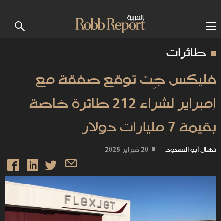
طائرات
فليكس جِت توقع صفقة مع
إمبراير لشراء 212 طائرة خاصة
بقيمة 7 مليارات دولار
نهال أبو السعود
|
20 فبراير 2025