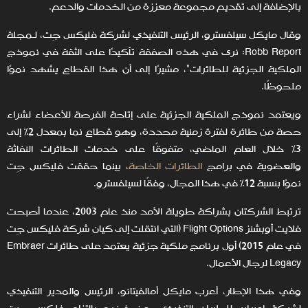
بالإضافة إلى تقديم مجموعة معززة من الخدمات والدعم.
وقال مايكل سيلفسترو، الرئيس التنفيذي لشركة فليكس جِت، لـمجلة
Robb Report: نرى في هذه الصفقة تأكيدًا على الثقة في نموذج
الملكية الجزئية للطائرات"، مشيرًا إلى أن هذا القطاع يشهد نموًا
ملحوظًا.
ويعتمد نموذج الملكية الجزئية على إتاحة الفرصة للأعضاء لشراء
حصة من طائرة لفترة زمنية محددة، وهو قطاع نما بمعدل 2% إلى
3% خلال العام الماضي، متفوقًا على خدمات الطائرات النفاثة
والعضوية في برامج
الطائرات الخاصة
، بينما حققت فليكس جِت
نموًا بنسبة 12% في هذا المجال، وفقًا لسيلفسترو.
ترتبط الشركتان بشراكة طويلة الأمد منذ عام 2003، عندما أصبحت
فلايت أوبشنز Flight Options (التي انتقلت إلى كيان شركة فليكس جِت
في عام 2015) أول برنامج ملكية جزئية يعتمد على طائرات Embraer
Legacy لرجال الأعمال.
وفي هذا الإطار، أعرب مايكل أمالفيتانو، الرئيس والمدير التنفيذي