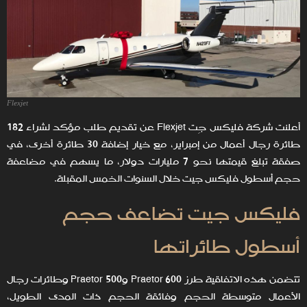
Flexjet
أعلنت شركة فليكس جِت Flexjet عن تقديم طلب مؤكد لشراء 182
طائرة رجال أعمال من إمبراير، مع خيار إضافة 30 طائرة أخرى، في
صفقة تبلغ قيمتها نحو 7 مليارات دولار، ما يسهم في مضاعفة
حجم أسطول فليكس جيت خلال السنوات الخمس المقبلة.
فليكس جيت تضاعف حجم
أسطول طائراتها
تتضمن هذه الاتفاقية طرز Praetor 600 وPraetor 500 وطائرات رجال
الأعمال متوسطة الحجم وفائقة الحجم ذات المدى الطويل،