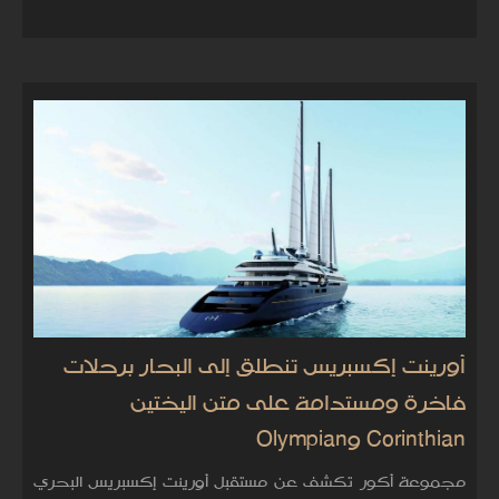
أورينت إكسبريس تنطلق إلى البحار برحلات
فاخرة ومستدامة على متن اليختين
Corinthian وOlympian
مجموعة أكور تكشف عن مستقبل أورينت إكسبريس البحري