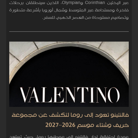
عبر اليختين Corinthian وOlympian، اللذين سينطلقان برحلات
فاخرة ومستدامة عبر المتوسط وشمال أوروبا بأشرعة متطورة
وتصاميم مستوحاة من العصر الذهبي للسفر.
فالنتينو تعود إلى روما لتكشف عن مجموعة
خريف وشتاء موسم 2026–2027
عودة احتفالية لدار فالنتينو إلى موطنها روما، حيث تستعد