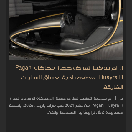
آر إم سوذبيز تعرض جهاز محاكاة Pagani
Huayra R.. قطعة نادرة لعشاق السيارات
الخارقة
دار آر إم سوذبيز تستعد لطرح جهاز المحاكاة الرسمي لطراز
Pagani Huayra R من عام 2021 في مزاد باريس 2026، بنسخة
محدودة تمثل تزاوجًا بين الهندسة والفن.