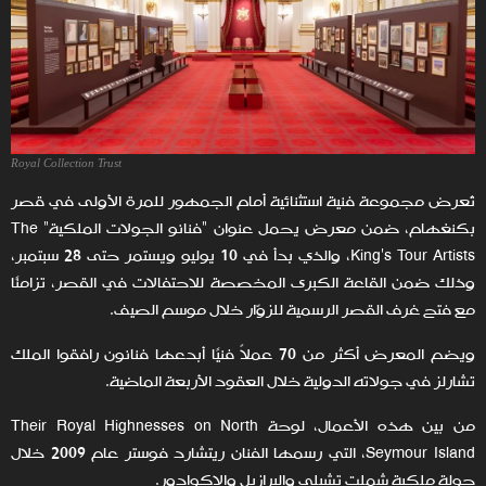
Royal Collection Trust
تُعرض مجموعة فنية استثنائية أمام الجمهور للمرة الأولى في قصر
بكنغهام، ضمن معرض يحمل عنوان "فنانو الجولات الملكية" The
King’s Tour Artists، والذي بدأ في 10 يوليو ويستمر حتى 28 سبتمبر،
وذلك ضمن القاعة الكبرى المخصصة للاحتفالات في القصر، تزامنًا
مع فتح غرف القصر الرسمية للزوّار خلال موسم الصيف.
ويضم المعرض أكثر من 70 عملاً فنيًا أبدعها فنانون رافقوا الملك
تشارلز في جولاته الدولية خلال العقود الأربعة الماضية.
من بين هذه الأعمال، لوحة Their Royal Highnesses on North
Seymour Island، التي رسمها الفنان ريتشارد فوستر عام 2009 خلال
جولة ملكية شملت تشيلي والبرازيل والإكوادور.