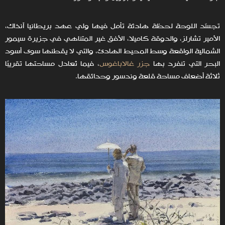
تجسّد اللوحة لحظة هادئة تأمل فيها ولي عهد بريطانيا آنذاك،
الأمير تشارلز، والدوقة كاميلا، الأفق غير المتناهي في جزيرة سيمور
الشمالية الواقعة وسط المحيط الهادئ، والتي لا يقطنها سوى أسود
البحر التي تنفرد بها
جزر غالاباغوس
، فيما تُعادل مساحتها تقريبًا
ثلاثة أضعاف مساحة قلعة وندسور وحدائقها.