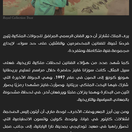
Royal Collection Trust
يرى الملك تشارلز أن دور الفنان الرسمي المرافق للجولات الملكية يُتيح
فرصًا ثمينة للفنانين المخضرمين والناشئين على حد سواء، لإبداع
مجموعة فنية متكاملة ومتفردة.
كما شهد عدد من هؤلاء الفنانين لحظات ملكية تاريخية. فعلى
سبيل المثال، كانت سوزانا فاينز حاضرة خلال مراسم تسليم بريطانيا
هونغ كونغ إلى الصين في عام 1997، وهي الجولة الأخيرة التي
شارك فيها اليخت الملكي بريتانيا. وصوّرت فاينز مشهدًا رمزيًا يصوّر
اثنين من البحّارة وهما ينزلان علمًا ويرفعان آخر، في لحظة مشحونة
بالمعاني السياسية والتاريخية.
ومن بين أبرز المعروضات الأخرى، لوحة ماري آن أيتون إليس الضخمة
لشلالات كايتور في غيانا، ولوحة كولين واتسون الانطباعية التي
تصوّر راهبًا في معبد تودايجي بمدينة نارا اليابانية، إلى جانب عمل