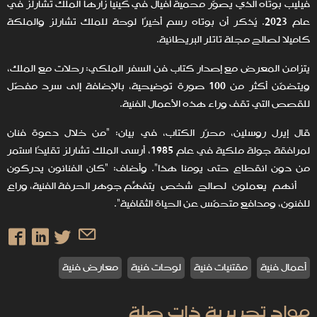
فيليب بوتاه الذي يصوّر محمية أفيال في كينيا زارها الملك تشارلز في
عام 2023. يُذكر أن بوتاه رسم أخيرًا لوحة للملك تشارلز والملكة
كاميلا لصالح مجلة تاتلر البريطانية.
يتزامن المعرض مع إصدار كتاب فن السفر الملكي: رحلات مع الملك،
ويتضمّن أكثر من 100 صورة توضيحية، بالإضافة إلى سرد مفصّل
للقصص التي تقف وراء هذه الأعمال الفنية.
قال إيرل روسلين، محرّر الكتاب، في بيان: "من خلال دعوة فنان
لمرافقة جولة ملكية في عام 1985، أرسى الملك تشارلز تقليدًا استمر
من دون انقطاع حتى يومنا هذا". وأضاف: "كان الفنانون يدركون
أنهم يعملون لصالح شخص يتفهّم جوهر الحرفة الفنية، وراعٍ
للفنون، ومدافع متحمّس عن الحياة الثقافية".
أعمال فنية
مقتنيات فنية
لوحات فنية
معارض فنية
مواد تحريرية ذات صلة