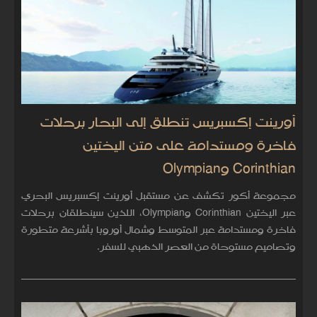
أورينت إكسبريس تنطلق إلى البحار برحلات
فاخرة ومستدامة على متن اليختين
Corinthian وOlympian
مجموعة أكور تكشف عن مستقبل أورينت إكسبريس البحري
عبر اليختين Corinthian وOlympian، اللذين سينطلقان برحلات
فاخرة ومستدامة عبر المتوسط وشمال أوروبا بأشرعة متطورة
وتصاميم مستوحاة من العصر الذهبي للسفر.