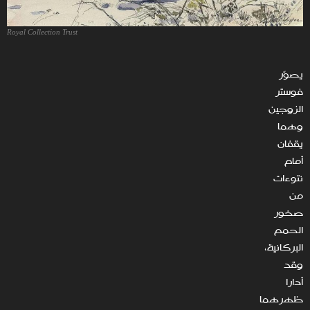
Royal Collection Trust
يصوّر
فوستر
الزوجين
وهما
يقفان
أمام
نتوءات
من
صخور
الحمم
البركانية،
وقد
أدارا
ظهرهما