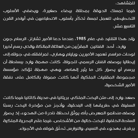
للمُشاهد،
فيما تمسك الدوقة بمظلة بيضاء صغيرة. ويضفي الأسلوب
التخطيطي للعمل لمسة تذكّر بأسلوب الانطباعيين في أواخر القرن
التاسع عشر.
وُلد هذا التقليد في عام 1985، عندما دعا الأمير تشارلز، الرسام جون
وارد، أحد الفنانين المقرّبين من العائلة المالكة والذي رسم أخيرًا
لوحات مراسم تعميد الأميرين ويليام وهاري، لمرافقته في جولته إلى
إيطاليا بوصفه الفنان الرسمي للجولة. كانت مهمة وارد ببساطة أن
يرسم أو يصوّر كل ما يثير إلهامه، وهي مهمّة تؤكد مؤسسة
مجموعة المقتنيات الملكية أنها كانت ممولة بالكامل على نفقة
الأمير الشخصية.
صعد وارد إلى متن اليخت الملكي بريتانيا في مدينة كاتانيا فيما كانت
السفينة في طريقها إلى البندقية، وأنجز من مؤخرة اليخت رسمًا
وصفه منظمو المعرض بأنه يوثّق لحظة نادرة من الهدوء، إذ يصوّر
الساحة الخلفية لليخت خالية من الأشخاص، فيما عَلَم البحرية الملكية
يرفرف بهدوء في النسيم، والنوارس تحلّق فوقه في الأجواء.