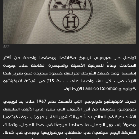
AFP
تُواصل دار هيرميس ترسيخ مكانتها بوصفها واحدة من أكثر
العلامات وفاءً للحرفية الأصيلة والسيطرة الكاملة على جودة
إنتاجها. وقد خطت الشركة الفرنسية خطوة جديدة نحو تعزيز هذا
الإرث من خلال استحواذها على حصة 15% من شركة لانيفيتشيو
كولومبو Lanificio Colombo الإيطالية.
تُعرف لانيفيتشيو كولومبو، التي تأسست عام 1967 على يد لويجي
كولومبو، بكونها من أبرز الأسماء التي تتقن إنتاج الألياف الطبيعية
الأشد ندرة في العالم، بدءًا من الكشمير الفاخر مرورًا بصوف فيكونيا
وصولاً إلى وبر الجمال، ما جعلها مرجعًا في هذا المجال. وتمتلك
الشركة اليوم موقعين في منطقتي بورغوزيسيا وجيمي في شمال