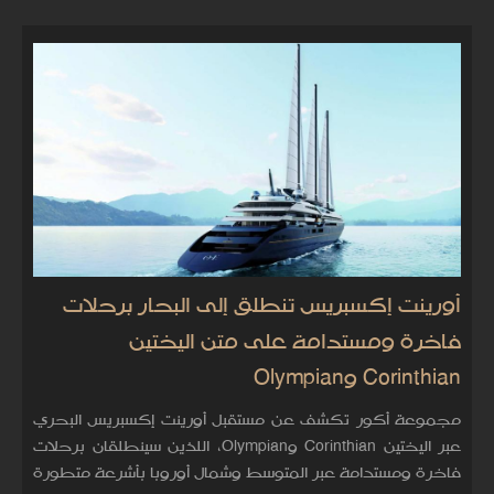
أورينت إكسبريس تنطلق إلى البحار برحلات
فاخرة ومستدامة على متن اليختين
Corinthian وOlympian
مجموعة أكور تكشف عن مستقبل أورينت إكسبريس البحري
عبر اليختين Corinthian وOlympian، اللذين سينطلقان برحلات
فاخرة ومستدامة عبر المتوسط وشمال أوروبا بأشرعة متطورة