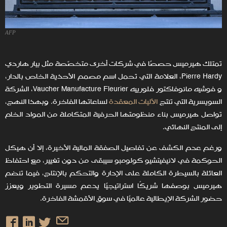
AFP
تمتلك هيرميس حصصًا في شركات أخرى متخصّصة مثل بيار هاردي
Pierre Hardy، العلامة التي تحمل اسم مصمم الأحذية الخاص بالدار،
و فوشيه مانوفاكتور فلورييه Vaucher Manufacture Fleurier، الشركة
السويسرية التي تنتج
الآليات المعقدة
لساعاتها الفاخرة. وبهذا النهج،
تواصل هيرميس بناء منظومتها الحرفية المتكاملة من المواد الخام
إلى المنتج النهائي.
ورغم عدم الكشف عن تفاصيل الصفقة المالية الأخيرة، إلا أن هيكل
الحوكمة في لانيفيتشيو كولومبو سيبقى من دون تغيير، مع احتفاظ
العائلة بالسيطرة الكاملة على الإدارة والتحكم بالإنتاج، فيما تنضم
هيرميس بوصفها شريكًا استراتيجيًا يدعم مسيرة التطوير ويعزز
حضور الشركة الإيطالية عالميًا في سوق الأقمشة الفاخرة.