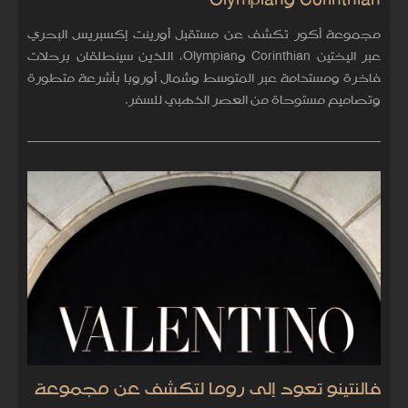
Corinthian وOlympian
مجموعة أكور تكشف عن مستقبل أورينت إكسبريس البحري
عبر اليختين Corinthian وOlympian، اللذين سينطلقان برحلات
فاخرة ومستدامة عبر المتوسط وشمال أوروبا بأشرعة متطورة
وتصاميم مستوحاة من العصر الذهبي للسفر.
فالنتينو تعود إلى روما لتكشف عن مجموعة