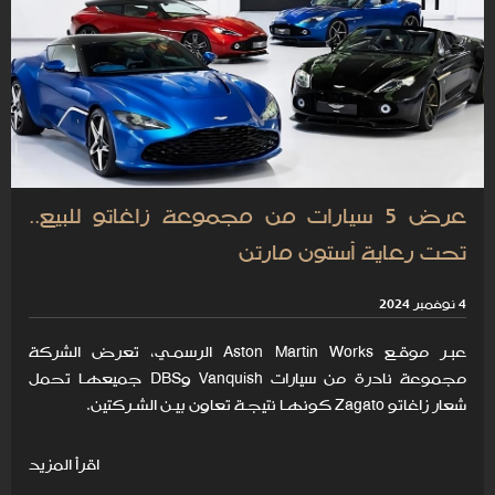
عرض 5 سيارات من مجموعة زاغاتو للبيع..
تحت رعاية أستون مارتن
4 نوفمبر 2024
عبـر موقـع Aston Martin Works الرسمـي، تعرض الشركة
مجموعة نادرة من سيارات Vanquish وDBS جميعهـا تحمل
شعار زاغاتو Zagato كونهـا نتيجـة تعاون بيـن الشـركتين.
اقرأ المزيد