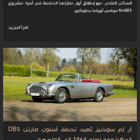
السكن الفاخر، مع إطلاق أول منازلها الخاصة في آسيا: مشروع
N°001 مينامي آوياما بطوكيو.
اقرأ المزيد
آر إم سوذبيز تُعيد تحفة أستون مارتن DB5
المكشوفة لعام 1964 إلى الواجهة