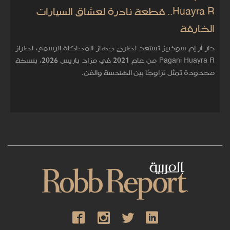
Huayra R.. قطعة نادرة لعشاق السيارات
الخارقة
دار آر إم سوذبيز تستعد لطرح جهاز المحاكاة الرسمي لطراز
Pagani Huayra R من عام 2021 في مزاد باريس 2026، بنسخة
محدودة تمثل تزاوجًا بين الهندسة والفن.