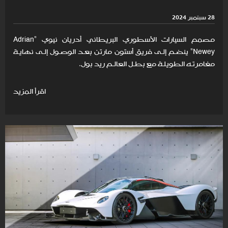
28 سبتمبر 2024
مصمم السيارات الأسطوري البريطاني أدريان نيوي "Adrian
Newey" ينضـم إلـى فريق أستون مارتن بعـد الوصـول إلـى نهايـة
مغامرتـه الطويلـة مع بطـل العالـم ريد بول.
اقرأ المزيد