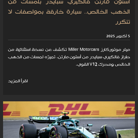
أستون مارتن فالكيري سبايدر بلمسات من
الذهب الخالص.. سيارة خارقة بمواصفات لا
تتكرر
5 أكتوبر 2025
ميلر موتوركارز Miller Motorcars تكشف عن نسخة استثنائية من
طراز فالكيري سبايدر من أستون مارتن، تميزّه لمسات من الذهب
الخالص ومحرك V12 القوي.
اقرأ المزيد