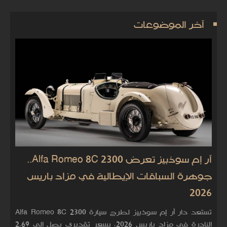
آخر الموضوعات
آر إم سوذبيز تعرض Alfa Romeo 8C 2300..
جوهرة السباقات الإيطالية في مزاد باريس
2026
تستعد دار آر إم سوذبيز لطرح سيارة Alfa Romeo 8C 2300
النادرة في مزاد باريس 2026، بسعر تقديري يصل إلى 2.69