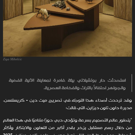
Ziga Mihelcic
استحدثت دار بوتشيلاتي بيئة غامرة لمعاينة الآنية الفضية
والجواهر احتفالاً بالتراث والفخامة العصرية.
وقد ترددت أصداء هذا التوجّه في تصريح ميت دين - كريستنسن،
مديرة داون تاون ديزاين، التي قالت:
"يتطور عالم التصميم بسرعة وتؤدي دبي دورًا متناميًا في هذا العالم
من خلال رسم مستقبل يزخر بقدر أكبر من التعاون والابتكار وأكثر