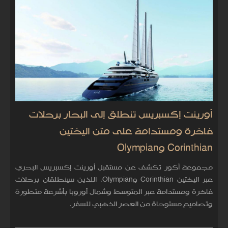
أورينت إكسبريس تنطلق إلى البحار برحلات
فاخرة ومستدامة على متن اليختين
Corinthian وOlympian
مجموعة أكور تكشف عن مستقبل أورينت إكسبريس البحري
عبر اليختين Corinthian وOlympian، اللذين سينطلقان برحلات
فاخرة ومستدامة عبر المتوسط وشمال أوروبا بأشرعة متطورة
وتصاميم مستوحاة من العصر الذهبي للسفر.