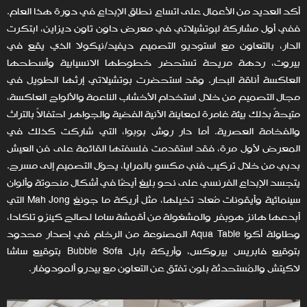
أكد العديد من الأعمال على اتساع نطاق الإبداع في دورة هذا العام.
ففي أول مشاركة لبوتشيلاتي في معرض داون تاون ديزاين، ابتكرت
الدار، بالتعاون مع استوديو التصميم ديفيد/نيكولا الذي يقع في
بيروت، ردهة مريحة تستحضر خطوطها الانسيابية وأسطحها
العاكسة أناقة البحار. وقد استحضرت بوتشيلاتي إرثها الطويل في
مجال التصميم من خلال استخدام الأخشاب الناعمة والألواح العاكسة،
متيحةً بذلك بيئة غامرة لمعاينة الآنية الفضية والجواهر احتفالاً بالتراث
والفخامة العصرية. أما دار روش بوبوا، التي شاركت كذلك في
المعرض لأول مرة، فقد استقدمت فلسفتها القائمة على فن العيش
بدبي من خلال تركيب فني مكسو بالمرايا، يحوّل التصميم إلى مسرح.
يتجسد الإبداع الفرنسي على نحو بليغ أيضًا في أشكال منحوتة وألوان
سينمائية وأيقونات مُعاد تخيلها، مثل أريكة ما جونغ Mah Jong التي
أبدعها هانز هوبفر والمشغولة من أقمشة ساما لصالح كينزو تاكادا،
وطاولة أكوا Aqua Table المصنوعة من الرخام في إصدار محدود
بتوقيع فابريس بيروكس، وأريكة بابل Bubble Sofa بتوقيع ساشا
لاكيتش والمُستحدثة بلون تفتّق عن التعاون مع بيدرو ألمودوفار.