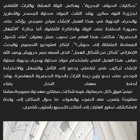
"حكايات الحواف البحرية"، يعكس البيئة الهشة والتراث الثقافي
لجزيرة النبيه صالح. وقد التقت المواد محلية المصدر والتطريز
والحرف اليدوية في هذا العمل لإنشاء سياج نسيجي يؤكد على
ضرورة الحفاظ على البيئة والذاكرة الثقافية. أما جائزة "الأشغال
الحضرية"، فكانت هذا العام من نصيب عمل بعنوان "متى تتحول
المساحة المتنقلة إلى حوش؟". ابتكر استوديو التصميم والبحث
الإماراتي "شكل من أشكال العمل"، الذي أسسه عمر درويش وعبد الله
عباس، هذا العمل الفني باستخدام مواد محلية وحرف يدوية عملية
لإنشاء تركيب فني تفاعلي يدعو إلى التأمل والتمهّل والانخراط
المدني على نحو يتيح ربط التراث بالحياة الحضرية المعاصرة. وقد
أحاط سعف النخل بفناء
مبنيّ فوق كتل خرسانية، فيما شكلت صفائح معدنية مموجة سقفًا
مفتوحًا يتسرب منه الضوء والهواء، ما حوّل المكان إلى واحة
لاستكشاف تطور العتبات إلى أماكن للتجمع بأسلوب شاعري.