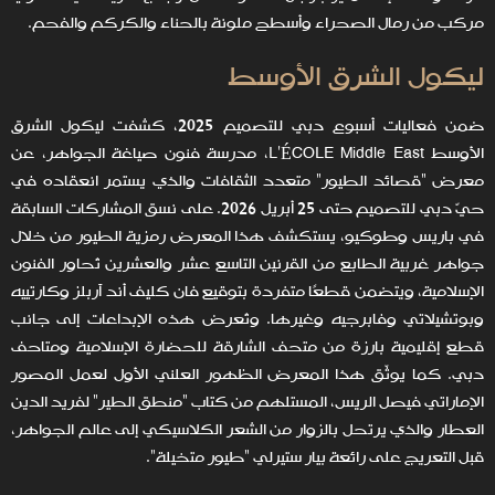
مركب من رمال الصحراء وأسطح ملونة بالحناء والكركم والفحم.
ليكول الشرق الأوسط
ضمن فعاليات أسبوع دبي للتصميم 2025، كشفت ليكول الشرق
الأوسط L’ÉCOLE Middle East، مدرسة فنون صياغة الجواهر، عن
معرض "قصائد الطيور" متعدد الثقافات والذي يستمر انعقاده في
حيّ دبي للتصميم حتى 25 أبريل 2026. على نسق المشاركات السابقة
في باريس وطوكيو، يستكشف هذا المعرض رمزية الطيور من خلال
جواهر غربية الطابع من القرنين التاسع عشر والعشرين تُحاور الفنون
الإسلامية، ويتضمن قطعًا متفردة بتوقيع فان كليف أند آربلز وكارتييه
وبوتشيلاتي وفابرجيه وغيرها. وتُعرض هذه الإبداعات إلى جانب
قطع إقليمية بارزة من متحف الشارقة للحضارة الإسلامية ومتاحف
دبي. كما يوثّق هذا المعرض الظهور العلني الأول لعمل المصور
الإماراتي فيصل الريس، المستلهم من كتاب "منطق الطير" لفريد الدين
العطار والذي يرتحل بالزوار من الشعر الكلاسيكي إلى عالم الجواهر،
قبل التعريج على رائعة بيار ستيرلي "طيور متخيلة".