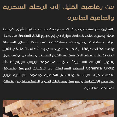
من رفاهية القليل إلى الرحلة السحرية
والعافية الغامرة
بالتعاون مع استوديو بريك لاب، عرضت بي إم دبليو الشرق الأوسط
عملاً يضيء على فخامة سيارة بي إم دبليو الفئة السابعة من خلال
مواد مستدامة وملموسة، مستكشفة في هذا السياق البساطة
والفخامة الصديقة للبيئة من منظور حسي يحثّ على التأمل في التغير
الطارئ على معنى الرفاهية في القرن الحادي والعشرين. وفي عمل
بعنوان "الرحلة السحرية"، حوّلت مجموعة آيريس سيراميكا Iris
Ceramica Group أسطح السيراميك إلى تركيبات تجريبية منحوتة،
تناغمت فيها الإضاءة والعناصر التفاعلية والمواد المبتكرة لإبراز
مفاهيم الاستدامة والحِرفية وجماليات المواد المُستحدثة من منطلق
الفخامة المعاصرة.