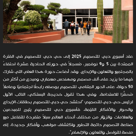
عاد أسبوع دبي للتصميم 2025 إلى حي دبي للتصميم في الفترة
الممتدة بين 5 و9 نوفمبر، مُسجلاً في دورته الحادية عشرة احتفاءً
بالمجتمع والتعاون والإبداع. وقد أضاءت دورة هذا العام، التي شارك
فيها ما يزيد على ألف مصمم ومهندس معماري ومبدع من أكثر من
50 دولة، على الدور المتنامي للتصميم بوصفه رابطًا اجتماعيًا وعاملاً
مُحفّزًا للاستدامة. وفي هذا تقول خديجة البستكي، النائب الأول
لرئيس حي دبي للتصميم: "احتشد حي دبي للتصميم بطاقات الإبداع
والحوار والأفكار القيّمة. فأسبوع دبي للتصميم يتيح للمبدعين
والعلامات والزوّار من مختلف أنحاء العالم سبلاً متفردة للتفاعل مع
صناعة التصميم دائمة التطور واكتشاف مواهب وأفكار جديدة. إنه
منصة للتواصل والتعاون والإلهام".