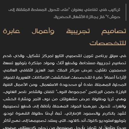
تركيب فني تفاعلي بعنوان "متى تتحول المساحة المتنقلة إلى
حوش؟" فاز بجائزة الأشغال الحضرية.
تصاميم تجريبية وأعمال عابرة
للتخصصات
في سياق برنامج تنوين للتصميم، التابع لمركز تشكيل، والذي قدم
تصاميم تجريبية مستدامة وقطع أثاث ومواد مبتكرة بتوقيع تسعة
مصممين ناشئين، عرض مركز الملك عبد العزيز الثقافي العالمي
(إثراء) أعمالاً عابرة للتخصصات استكشفت الإمكانات التعبيرية للمواد
المحلية المهمَلة عادة أو محدودة الاستعمال. ومن الأعمال الفنية
البارزة ضمن البرنامج "مجموعة النوى" للفنان والشاعر ناصر الغاوي،
وهي ثريا وطاولة عرض مشغولتان من نوى التمر ونشارة الخشب
والغراء، تتحول عبرهما المواد المهملة بأناقة إلى قطع تصميمية
تُشيد بالكرم والصمود الإماراتي. ثمة أيضًا طاولة القهوة لودو،
بتوقيع استوديو كلوك أند كلاود، التي يستند تصميمها إلى نهج أكثر
مرحًا وتأملاً، إذ تتمايز بأرجل مصنوعة من زجاج كريستالي عضوي