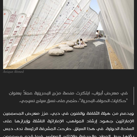
Anique Ahmed
في معرض أبواب، ابتكرت منصة مرَج البحرينية عملاً بعنوان
"حكايات الحواف البحرية"، صُمم على نسق سياج نسيجي.
وبدعم من هيئة الثقافة والفنون في دبي، عزز معرض المصممين
الإماراتيين جهود إرشاد المواهب الإماراتية الناشئة وإبرازها على
الساحة الدولية. في هذا السياق، طرحت المشرفة الرئيسة ندى دبس
رؤاها حول المواد والحرفية والإنتاج المعاصر فيما قدم مصممون