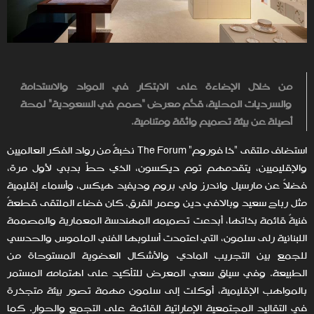
من خلال الإضاءة على الابتكار في المواد والاستدامة
والسرديات المحلية، قدّم معرض "صُمم في السعودية" لمحة
أصيلة عن بيئة تصميم واثقة ومتنامية.
استضاف ملتقى "ذا فوروم" The Forum نخبةً من رواد الفكر العالميين
والإقليميين، يتقدمهم توم ديكسون، الذي حطّ بدبي لأول مرة،
فضلاً عن مارسيل واندرز ولي بروم وديفيد هيكس، وأسماء إقليمية
مثل رباح سعيد وبالافي دين وعمر القرق. كان فضاء الملتقى قطعةً
فنيةً قائمة بذاتها، أبدعت تصميمه المهندسة المعمارية والمصممة
اللبنانية رلى سلمون، التي اعتمدت أسلوبها الفني الملموس والحدسي
للجمع بين التجريب المادي والأشكال العضوية المستوحاة من
الطبيعة. وفي سياق سعي المعرض للتأكيد على اهتمامه المستمر
بالمواهب الإقليمية، أوكلت إلى سلمون مهمة تصور بيئة متجذرة
في التقاليد المجتمعية الإماراتية القائمة على التجمع والحوار. كما