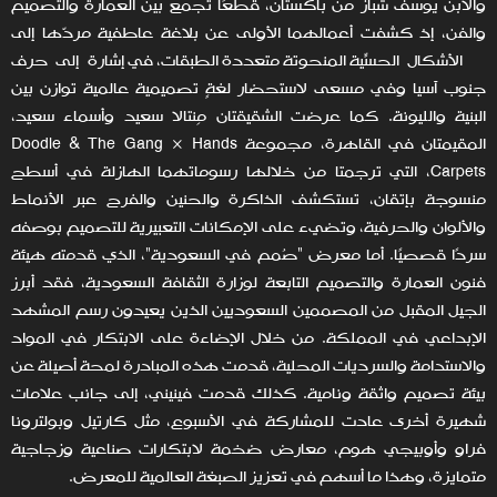
والابن يوسف شباز من باكستان، قطعًا تجمع بين العمارة والتصميم
والفن، إذ كشفت أعمالهما الأولى عن بلاغة عاطفية مردّها إلى
الأشكال الحسّية المنحوتة متعددة الطبقات، في إشارةٍ إلى حرف
جنوب آسيا وفي مسعى لاستحضار لغةٍ تصميمية عالمية توازن بين
البنية والليونة. كما عرضت الشقيقتان مِنتالا سعيد وأسماء سعيد،
المقيمتان في القاهرة، مجموعة Doodle & The Gang × Hands
Carpets، التي ترجمتا من خلالها رسوماتهما الهازلة في أسطح
منسوجة بإتقان، تستكشف الذاكرة والحنين والفرح عبر الأنماط
والألوان والحرفية، وتضيء على الإمكانات التعبيرية للتصميم بوصفه
سردًا قصصيًا. أما معرض "صُمم في السعودية"، الذي قدمته هيئة
فنون العمارة والتصميم التابعة لوزارة الثقافة السعودية، فقد أبرز
الجيل المقبل من المصممين السعوديين الذين يعيدون رسم المشهد
الإبداعي في المملكة. من خلال الإضاءة على الابتكار في المواد
والاستدامة والسرديات المحلية، قدمت هذه المبادرة لمحة أصيلة عن
بيئة تصميم واثقة ونامية. كذلك قدمت فينيني، إلى جانب علامات
شهيرة أخرى عادت للمشاركة في الأسبوع، مثل كارتيل وبولترونا
فراو وأوبيجي هوم، معارض ضخمة لابتكارات صناعية وزجاجية
متمايزة، وهذا ما أسهم في تعزيز الصبغة العالمية للمعرض.