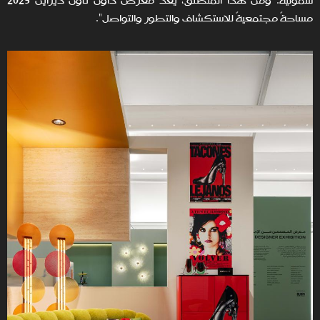
شمولية. ومن هذا المنطلق، يُعدّ معرض داون تاون ديزاين 2025
مساحةً مجتمعيةً للاستكشاف والتطور والتواصل".