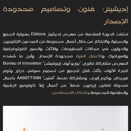
إديشينز: فنون وتصاميم محدودة
الإصدار
احتفت الدورة السادسة من معرض إديشينز Editions بهواية الجمع
والحرفية والابتكار من خلال أعمال مجموعة من المبدعين الإقليميين
والدوليين في مجالات المطبوعات والأثاث والصور الفوتوغرافية
والسيراميك و
الأعمال الفنية
محدودة الإصدار. وأبرز ما شهده
المعرض مشاركة غاليري "بورو أوف إينوفيشن" Bureau of Innovation
للمرة الأولى بأثاث قابل للجمع من تصميم صوفي درايز وتوم
فيريداي وكيم إليري، ومشاركة منصة "آستين" AASSTTIINN بأعمال
منحوتة لفنانين إيرانيين، فضلاً عن أعمال إيلا كولومبو الرقمية
والطباعية المدعومة بـ
الذكاء الاصطناعي
.