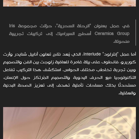
في عمل بعنوان "الرحلة السحرية"، حوّلت مجموعة
Iris
Ceramica Group
أسطح السيراميك إلى تركيبات تجريبية
منحوتة.
أما عمل "إنترلود" Interlude، الذي يُعد نتاج تعاون أنابيل شنايدر وآرت
كوريرو، فانطوى على بيئة غامرة للعافية زاوجت بين الفن والتصميم
وبين تجربة تخاطب مختلف الحواس. استكشف هذا التركيب تفاعل
التكنولوجيا مع الحرف اليدوية والتصميم المُرتكز حول الإنسان،
مستحدثًا بذلك مساحات تأملية تهدف إلى تعزيز الصحة البدنية
والعقلية.