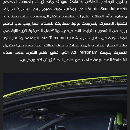
باللون الرمادي الداكن Grigio Octans وقد زُينت بلمسات الأخضر
اللامع Verde Scandal الذي يوقّع هوية لامبورجيني البصرية بجرأة.
ويعاود تأثير الطلاء البلوري الظهور داخل المقصورة على غطاء زر
تشغيل المحرك بتدرجات لونية مطابقة للطلاء الخارجي في تناغم
يزيد من الشعور بالترابط التصميمي. وتتكامل الحرفية الإيطالية في
المقصورة من خلال تطريز شعار Temerario على المقاعد وشعار الثور
على الجدار الخلفي بنمط يحاكي دقة الطلاء الخارجي، فيما تكتمل
التجربة بلوحة Ad Personam التي تضع ختم التفرد على هذه
القطعة المصنوعة على نحو خاص لنخبة زبائن لامبورجيني.