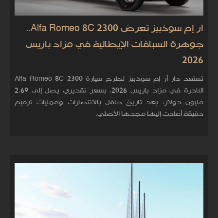
آر إم سوذبيز تعرض Alfa Romeo 8C 2300..
جوهرة السباقات الإيطالية في مزاد باريس
2026
تستعد دار آر إم سوذبيز لطرح سيارة Alfa Romeo 8C 2300
النادرة في مزاد باريس 2026، بسعر تقديري يصل إلى 2.69
مليون دولار، بعد تاريخ حافل بالانتصارات وعمليات ترميم
دقيقة أعادت إليها مجدها الأصلي.