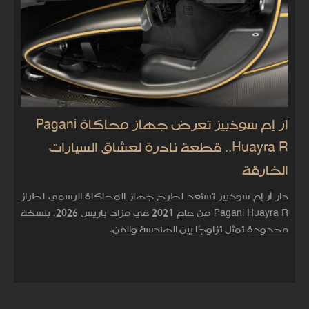
آر إم سوذبيز تعرض جهاز محاكاة Pagani
Huayra R.. قطعة نادرة لعشاق السيارات
الخارقة
دار آر إم سوذبيز تستعد لطرح جهاز المحاكاة الرسمي لطراز
Pagani Huayra R من عام 2021 في مزاد باريس 2026، بنسخة
محدودة تمثل تزاوجًا بين الهندسة والفن.