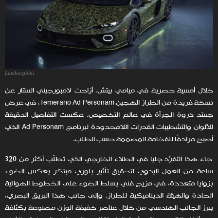
Lamborghini
خلال أمسية حصرية في ميامي بيتش، أزاحت لامبورجيني الستار عن
نسخة فريدة من الطراز الهجين Temerario Ad Personam، في عرضٍ
جسّد ذروة الجرأة في عالم التخصيص. عكست التفاصيل الدقيقة
للألوان والتشطيبات القدرات اللامحدودة لبرنامج Ad Personam الذي
أصبح مرادفًا للفخامة المصممة حسب الطلب.
جاء هذا التفرّد جليًا في الطلاء الخارجي الذي تطلّب أكثر من 320
ساعة من العمل اليدوي لتحقيق تأثير بلوري مبتكر يعكس الضوء
بزوايا متعددة، في مزيج فني يسلط الضوء على الخطوط الهوائية
الحادة والهيئة الديناميكية للطراز. وإلى جانب هذا البريق البصري،
يبرز الجانب الهندسي من خلال عناصر خفيفة الوزن مصنوعة بكثافة