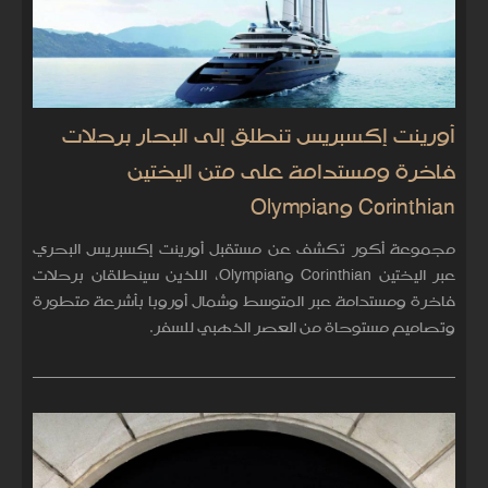
أورينت إكسبريس تنطلق إلى البحار برحلات
فاخرة ومستدامة على متن اليختين
Corinthian وOlympian
مجموعة أكور تكشف عن مستقبل أورينت إكسبريس البحري
عبر اليختين Corinthian وOlympian، اللذين سينطلقان برحلات
فاخرة ومستدامة عبر المتوسط وشمال أوروبا بأشرعة متطورة
وتصاميم مستوحاة من العصر الذهبي للسفر.