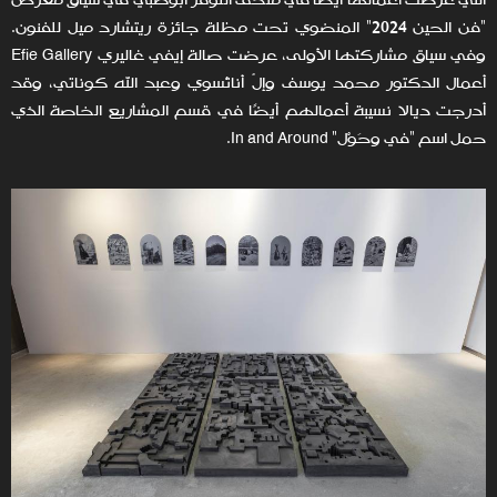
التي عُرضت أعمالها أيضًا في متحف اللوفر أبوظبي في سياق معرض
"فن الحين 2024" المنضوي تحت مظلة جائزة ريتشارد ميل للفنون.
وفي سياق مشاركتها الأولى، عرضت صالة إيفي غاليري Efie Gallery
أعمال الدكتور محمد يوسف وإلْ أناتْسوي وعبد الله كوناتي، وقد
أدرجت ديالا نسيبة أعمالهم أيضًا في قسم المشاريع الخاصة الذي
حمل اسم "في وحَوْل" In and Around.