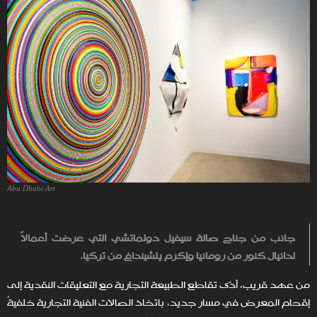
Abu Dhabi Art
جانب من جناح صالة سيفيل دولماتشي التي عرضت أعمالاً
لدانيال كنور من رومانيا وإكرم يلشينداغ من تركيا.
من عهد قريب، أدّى تقاطع الطبيعة التجارية مع التعليقات النقدية إلى
إقحام المعرض في مسار جديد، باتخاذ الصالات الفنية التجارية خلفيةً