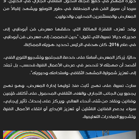
دوره المهم في دفع عجلة التحول الثقافي الجاري في الخليج، لا
سيما أن سوق الفن في المنطقة في طور التوسّع ويشهد إقبالاً من
المعارض والمستثمرين المحليين والدوليين.
وقد تُعزى القفزة الهائلة التي حققها معرض فن أبوظبي إلى
مديرته ديالا نسيبة التي تقول: "حين انضممت إلى معرض فن أبوظبي
في عام 2016، كان هدفي الرئيس تحديد هويته الممكِنة.
حاليًا، يُركز المعرض أساسًا على خدمة المجتمع وتشجيع التنوع الفني.
أقصد أن مهمّته لا تنحصر في عرض الأعمال الفنية فحسب، بل تمتد
إلى تعزيز شمولية المشهد الثقافي واستدامته وحيويته".
سارت نسيبة على نهج ثابت منذ توليها إدارة المعرض، وهو نهج
يجمع بين الجانب التجاري والغنى الثقافي المحمول على أكتاف قيّمين
وفنانين ونقاد من شتى أنحاء العالم، ويركز على إحداث تأثير إيجابي،
سواء بدعم الفنانين الناشئين أو تعزيز الإبداع أو انتقاء الأعمال الفنية
وتشجيع المبادرات التعليمية.