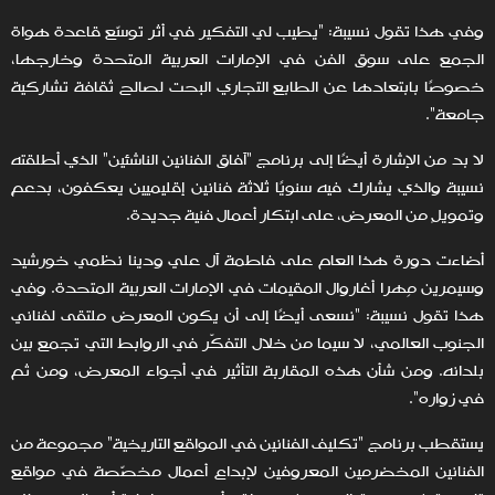
وفي هذا تقول نسيبة: "يطيب لي التفكير في أثر توسّع قاعدة هواة
الجمع على سوق الفن في الإمارات العربية المتحدة وخارجها،
خصوصًا بابتعادها عن الطابع التجاري البحت لصالح ثقافة تشاركية
جامعة".
لا بد من الإشارة أيضًا إلى برنامج "آفاق الفنانين الناشئين" الذي أطلقته
نسيبة والذي يشارك فيه سنويًا ثلاثة فنانين إقليميين يعكفون، بدعمٍ
وتمويلٍ من المعرض، على ابتكار أعمال فنية جديدة.
أضاءت دورة هذا العام على فاطمة آل علي ودينا نظمي خورشيد
وسيمرين مِهرا أغاروال المقيمات في الإمارات العربية المتحدة. وفي
هذا تقول نسيبة: "نسعى أيضًا إلى أن يكون المعرض ملتقى لفناني
الجنوب العالمي، لا سيما من خلال التفكّر في الروابط التي تجمع بين
بلدانه. ومن شأن هذه المقاربة التأثير في أجواء المعرض، ومن ثم
في زواره".
يستقطب برنامج "تكليف الفنانين في المواقع التاريخية" مجموعة من
الفنانين المخضرمين المعروفين لإبداع أعمال مخصّصة في مواقع