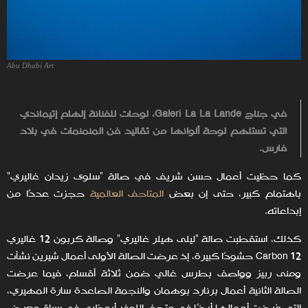
Abu Dhabi Art
في جناح Galeri La La Lande، لوحات للفنانة إلهام إتيماندي
التي تستلهم لوحة ألوانها من تقاليد فن المنمنمات في بلاد
فارس.
كما حظيت أعمال حسن شريف في صالة "سلوى زيدان غاليري"
باهتمام كبير، حتى إن بعض
المتاحف العالمية
حجزت عددًا من
إبداعاته.
كذلك، استقطبت صالة "ليلى هيلر غاليري" وصالة كربون 12 غاليري
Carbon 12 حشودًا كبيرة، إذ عرضت الصالة الأولى أعمال شيرين نشأت
ومنى ربيز وواصف بطرس غالي ضمن ثلاثة أقسام، فيما عرضت
الصالة الثانية أعمال برنارد بوهمان والنجمة الصاعدة سارة المهيري،