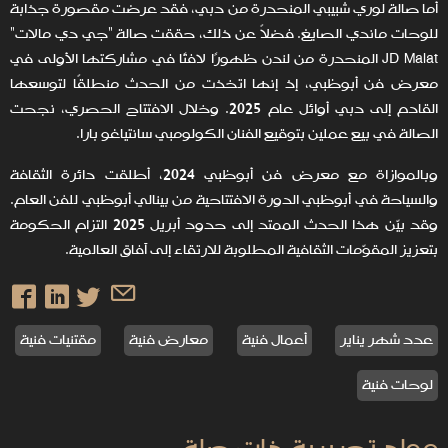
أما صالة لوري شبيبي المنحدرة من دبي، فقد عرضت مقصورة جذابة
للوحات ماندي الصايغ. فضلاً عن ذلك، حققت صالة "جي دي مالات"
JD Malat المنحدرة من لندن ظهورًا لافتًا في مشاركتها الأولى في
معرض فن أبوظبي، إذ إنها اتخذت من الحدث منطلقًا لتوسعها
القادم إلى دبي أوائل عام 2025. وخلال الافتتاح الحصري، نجحت
الصالة في بيع عملين بتوقيع الفنان الكولومبي سانتياغو بارا.
وبالموازاة مع معرض فن أبوظبي 2024، أطلقت دائرة الثقافة
والسياحة في أبوظبي الدورة الافتتاحية من بينالي أبوظبي للفن العام.
وقد بيّن هذا الحدث الممتد إلى حدود أبريل 2025 التزام الحكومة
بتعزيز المقوّمات الثقافية المطلوبة للارتقاء إلى آفاق العالمية.
عدد شهر يناير
أعمال فنية
معارض فنية
مقتنيات فنية
لوحات فنية