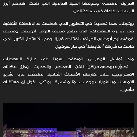
العربية المتحدة وسوقها الفنية العالمية التي تلفت اهتمام أبرز
الجهات الفاعلة في صناعة الفن.
ويتجلى هذا تحديدًا في التطوير الذي خضعت له المنطقة الثقافية
في جزيرة السعديات، التي تضم متحف اللوفر أبوظبي ومتحف
غوغنهايم أبوظبي المرتقب افتتاحه قريبًا، وفي الاستثمار الكبير الذي
قامت به شركة "القابضة" في دار سوذبيز.
وإذ يُواصل المعرض المنعقد سنويًا في منارة السعديات
تطوّره بوصفه مركزًا للفن المعاصر والحديث، يُعزز مكانته
الاستراتيجية على خارطة الأحداث الثقافية المنظّمة في الشرق
الأوسط. وباستمرار نموه حجمًا وشهرة، يمكن القول إن مستقبله
مأمون.