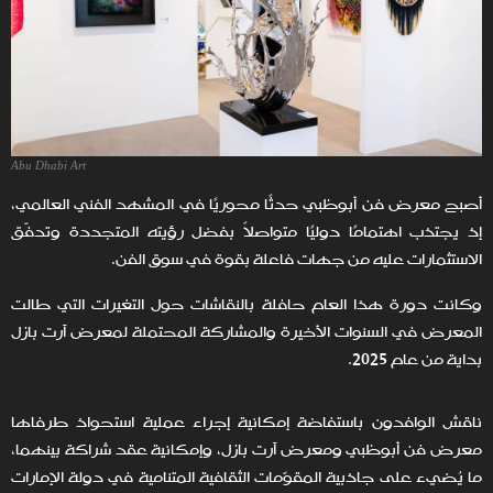
Abu Dhabi Art
أصبح معرض فن أبوظبي حدثًا محوريًا في المشهد الفني العالمي،
إذ يجتذب اهتمامًا دوليًا متواصلاً بفضل رؤيته المتجددة وتدفّق
الاستثمارات عليه من جهات فاعلة بقوة في سوق الفن.
وكانت دورة هذا العام حافلة بالنقاشات حول التغيرات التي طالت
المعرض في السنوات الأخيرة والمشاركة المحتملة لمعرض آرت بازل
بداية من عام 2025.
ناقش الوافدون باستفاضة إمكانية إجراء عملية استحواذ طرفاها
معرض فن أبوظبي ومعرض آرت بازل، وإمكانية عقد شراكة بينهما،
ما يُضيء على جاذبية المقوّمات الثقافية المتنامية في دولة الإمارات