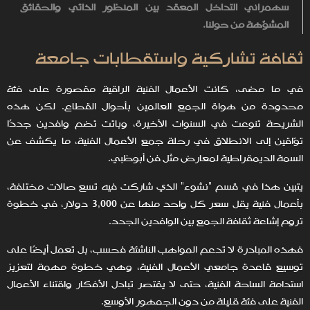
سهمراني التداخل المعقد بين المنظور الذاتي والحقائق
المشوّهة من حولنا.
ثقافة تشاركية واستقطابات جامعة
في ما مضى، كانت الأعمال الفنية الراقية مقصورة على فئة
محدودة من هواة الجمع العالمين بأحوال القطاع. لكن هذه
الشريحة تنوعت في السنوات الأخيرة، وباتت تضم وافدين جددًا
توّاقين إلى الانطلاق في رحلة جمع الأعمال الفنية، ما يكشف عن
السمة الديمقراطية لمعارض مثل فن أبوظبي.
يتبين هذا في قسم "نشوء" الذي شاركت فيه تسع صالات مختلفة،
بأعمال فنية يقل سعر كل واحد منها عن 3,000 دولار، في خطوة
تروم إشاعة ثقافة الجمع بين الوافدين الجدد.
فهذه المبادرة لا تدعم المواهب الناشئة فحسب، بل تعمل أيضًا على
توسيع قاعدة جامعي الأعمال الفنية، وهي خطوة مهمة لتعزيز
استدامة الساحة الفنية، حتى لا يقتصر تبادل الأفكار واقتناء الأعمال
الفنية على فئة قليلة من دون الجمهور الأوسع.