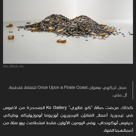
Abu Dhabi Art
عمل تركيبي بعنوان Once Upon a Pirate Coast للفنانة فاطمة
آل علي.
كذلك عرضت صالة "كو غاليري" Ko Gallery المنحدرة من لاغوس
في نيجيريا، أعمال الفنانيْن النيجيريين أوزيوما أونوزوليكه ونايكي
ديفيس أوكونداي، وفي اليومين الأولين فقط استطاعت بيع ستة من
أعمالهما الفنية.