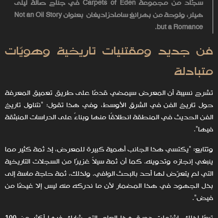
سجّاد من مجموعة Carpets of Eden في جناح صالة ليلى
هيلر، ولوحة من بهرانغ سامادزاديغان بعنوان Not an Oil Story
but a Romance.
فن جديد ومقتنيات تاريخية وهويّات
متبادلة
تشرح نسيبة أن المعرض سيمضي قدمًا على طريق تعميق المعرفة
حول تاريخ الفن في الشرق الأوسط، وفي هذا تقول: "نتناول تاريخ
الفن الحديث في المنطقة انطلاقًا منها وبناءً على الدراسات المنبثقة
فيها".
وتتابع: "يكتسي هذا الجانب أهمية كبيرة للمعرض، إذ ثمة كثير مما
ينبغي إنجازه وتدوينه. كما أن ثمة سيلاً غزيرًا من السجلات التاريخية
التي لم يتعرّض لها أحد بالبحث الوافي. ولذلك، ثمة حاجة ماسة إلى
بذل الجهود في هذا المضمار لأن ما ندركه منه ليس إلا غيضًا من
فيض".