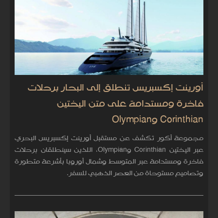
أورينت إكسبريس تنطلق إلى البحار برحلات
فاخرة ومستدامة على متن اليختين
Corinthian وOlympian
مجموعة أكور تكشف عن مستقبل أورينت إكسبريس البحري
عبر اليختين Corinthian وOlympian، اللذين سينطلقان برحلات
فاخرة ومستدامة عبر المتوسط وشمال أوروبا بأشرعة متطورة
وتصاميم مستوحاة من العصر الذهبي للسفر.