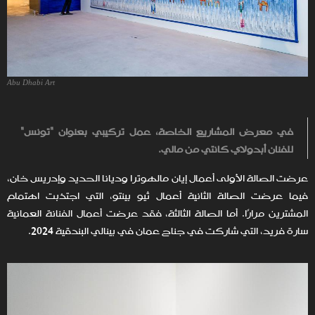
Abu Dhabi Art
في معرض المشاريع الخاصة، عمل تركيبي بعنوان "تونس"
للفنان أبدولاي كانتي من مالي.
عرضت الصالة الأولى أعمال إيان مالهوترا وديانا الحديد وإدريس خان،
فيما عرضت الصالة الثانية أعمال ثيو بينتو، التي اجتذبت اهتمام
المشترين مرارًا. أما الصالة الثالثة، فقد عرضت أعمال الفنانة العمانية
سارة فريد، التي شاركت في جناح عمان في بينالي البندقية 2024.