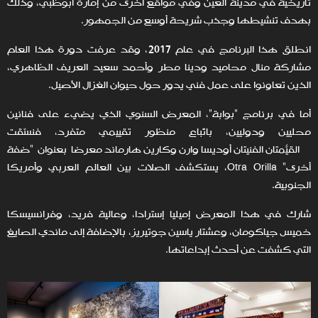
تاريخية في مدينة العين وفي مواقع أخرى من إمارة أبوظبي، وذلك
بهدف تنشيطها وجذب شريحة أوسع من الجمهور.
انطلق هذا البرنامج في عام 2017، وقد عرفت دورة هذا العام
مشاركة منال محاميد ودينا مطر وأحمد سعيد العريف الظاهري،
الذين تعاونوا على عمل فني يدور حول حيوان الغزال الأصيل.
أما في برنامج "بوابة"، المعرض السنوي الذي يضيء على فنانين
محليين ودوليين، باتّباع منظور تقييمي متفرد، فنسّقت
القيّمتان الفنيتان أوديسا وارن وكارين هارماند معرضًا بعنوان "ضفة
أخرى" Otra Orilla، يستكشف الصلات بين العالم العربي وأمريكا
الجنوبية.
شارك في هذا المعرض إميليا إسترادا، وعالية فريد، وفرانسيسكا
خميس جياكومان، وعشتار ياسين جوتيريز، بالإضافة إلى ماندي الصايغ
التي كشفت عن أحدث إبداعاتها.