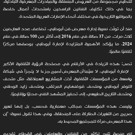
لتنظيم مجموعة من العروض المنسّقة والمبادرات المعرفية التبادلية،
بما في ذلك تكليف الفنانين الراسخين باستحداث أعمال خاصة
بالمواقع التاريخية في مختلف أنحاء الإمارات العربية المتحدة.
منذ أن تولّت نسيبة إدارة معرض فن أبوظبي، تضاعف عدد العارضين
ثلاث مرات، من 37 صالة في عام 2016 إلى أكثر من 100 صالة في عام
2024، ما يؤكد الأهمية المتزايدة لإمارة أبوظبي بوصفها مركزًا
ثقافيًا عالميًا.
تصبّ هذه الزيادة في الأرقام في مصلحة الرؤية الثقافية الأكبر
لإمارة أبوظبي، لا سيّما أن المعرض أصبح جزءًا لا يتجزأ في شبكة
واسعة من المؤسسات الثقافية. أدّت المشاريع العملاقة، مثل متحف
اللوفر أبوظبي ومتحف غوغنهايم المرتقب ومتحف زايد الوطني
ومتحف التاريخ الطبيعي، إلى تحفيز المشهد الفني محليًا وإقليميًا.
وليست هذه المؤسسات عجائب معمارية فحسب، بل إنها تعبير
صريح عن التغيرات الطارئة على المنطقة. وفي هذا تقول نسيبة: "إن
هذا المعرض مرآة للمجتمع المحيط به.
إنه منصة تتيح لكثير من الفنانين والعاملين في القطاع تقديم