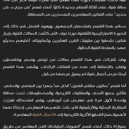
تبعًا لذلك، اشتملت دورة هذا العام، التي شارك فيها أكثر من 100
صالة فنية، على ثلاثة أقسام جديدة كليًا. أضاء قسم "فن جريء، فن
جديد" على الفنانين المعاصرين المنحدرين من المنطقة.
حظي هذا القسم باستحسان الجمهور، ويعود الفضل في ذلك إلى
الخبيرة الاستراتيجية الثقافية ميرنا عياد، التي كلّفت الصالات الفنية بإبراز
فنانين نشطوا بين ستينيات القرن العشرين وثمانينياته، أغلبهم حديثو
عهد بالساحة الفنية الحالية.
وقد شاركت في هذا القسم صالات من تونس ومصر وفلسطين
ولبنان، بالإضافة إلى عدد من الفنانات الرائدات. وشهد هذا القسم
أيضًا عرض أعمال فنية لم يسبق عرضها من قبل.
أما قسم "صالون مقتني الفنون" الذي مدّ جسرًا بين الماضي والحاضر،
فأتاح جمع التحف والمقتنيات التاريخية والمخطوطات تحت مظلة
واحدة لأول مرة في معرض فن أبوظبي، وفي استحداثه تعززت
المقاربة البحثية والأرشيفية التي باتت تنتهجها المعارض، إدراكًا منها
لأهمية ضمّ القطع الأثرية التاريخية إلى
الأعمال الفنية
المعاصرة.
بموازاة ذلك، أضاء قسم "الهويات المتبادلة: الفن المعاصر من طريق