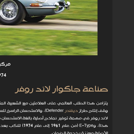
مركبا
974
صناعة جاكوار لاند روفر
وقف إنتاج طراز
ديفندر
هذا)، وE-Type (من
الأصلية معززة بخدمة الضمان.