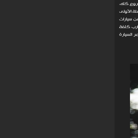
 المشروع كله،
ا كان معروفًا لدى إطلاقه سنة 1948 (جاءت إضافة Series I أو السلسلة الأولى
 وعشرين نموذجًا من سيارات
العمل للحصول على هذه النماذج 80 طلبًا. قد تقارب كلفة
ر السيارة