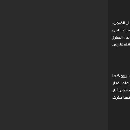
ل الفنون،
لموثوقية اللتين
من الطرز
املة إلى
ير لتحقيق ربح سريع كما
 الطلبات، على غرار
194 وصُدرت إلى بوتسوانا في مايو أيار
نها عثرت