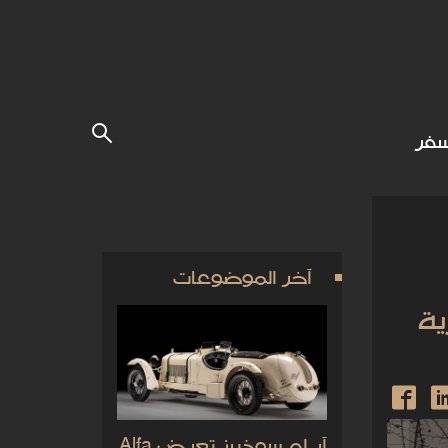
فر
آخر الموضوعات
ية
آر إم سوذبيز تعرض Alfa