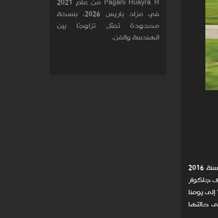
Pagani Huayra R من عام 2021
في مزاد باريس 2026، بنسخة
محدودة تمثل تزاوجًا بين
الهندسة والفن.
يتزامن هذا الطلب العالمي على العلامتين مع الشعبية المتنامية للمركبات القديمة من لاند روفر (تأمل مثلاً في الجلبة التي أثارها سنة 2016
الطراز لدى جاكوار
لاند روفر في مهمة توفير نماذج أصلية بالغة الاستحسان من طراز Series I (من عام 1948 إلى عام 1958)، ورانج روفر (من عام 1970 إلى يومنا
ا إلى حالتها