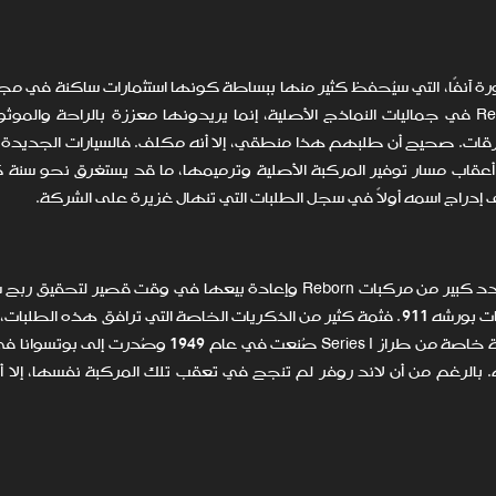
رة آنفًا، التي سيُحفظ كثير منها ببساطة كونها استثمارات ساكنة في مجا
يرغب زبائن المركبات المصنعة ضمن سلسلة Reborn Series في جماليات النماذج الأصلية، إنما يريدونها معززة بالراحة وا
رقات. صحيح أن طلبهم هذا منطقي، إلا أنه مكلف. فالسيارات الجديدة 
 أعقاب مسار توفير المركبة الأصلية وترميمها، ما قد يستغرق نحو سنة ك
لى إدراج اسمه أولاً في سجل الطلبات التي تنهال غزيرة على الشركة.
إن طبيعة هذا النوع من عمليات الشراء يحول دون ابتياع عدد كبير من مركبات Reborn وإعادة بيعها في وقت قص
هو عليه الحال مثلاً للطرز ذات الإصدارات الخاصة من مركبات بورشه 911. فثمة كثير من الذكريات الخاصة التي ترافق هذه
حالة ذاك الزبون الذي طلب من لاند روفر أن توفر له مركبة خاصة من طراز Series I صُنعت في عام 9
 بالرغم من أن لاند روفر لم تنجح في تعقب تلك المركبة نفسها، إلا أ