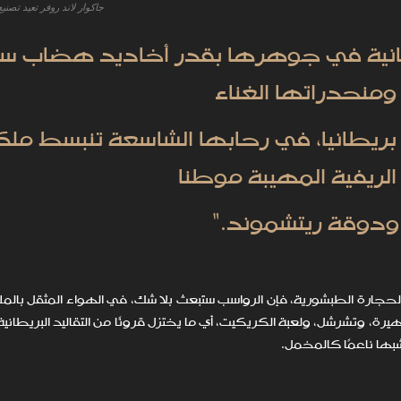
جاكوار لاند روفر تعيد تصنيع
يطانية في جوهرها بقدر أخاديد هضاب س
ومنحدراتها الغناء
بريطانيا، في رحابها الشاسعة تنبسط ملك
ريفية المهيبة موطنا
ودوقة ريتشموند."
جارة الطبشورية، فإن الرواسب ستَبعث بلا شك، في الهواء المثقل بالمل
ة، وتشرشل، ولعبة الكريكيت، أي ما يختزل قرونًا من التقاليد البريطانية
بها ناعمًا كالمخمل.