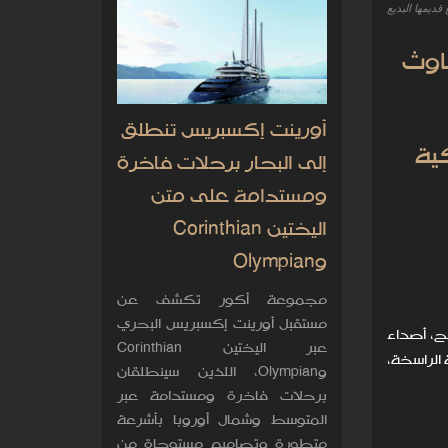
 قديمها البديع
اوث
أورينت إكسبريس تنطلق
ية
إلى البحار برحلات فاخرة
ومستدامة على متن
اليختين Corinthian
وOlympian
مجموعة أكور تكشف عن
مستقبل أورينت إكسبريس البحري
ح، أصداء
عبر اليختين Corinthian
 الراسخة،
وOlympian، اللذين سينطلقان
برحلات فاخرة ومستدامة عبر
المتوسط وشمال أوروبا بأشرعة
متطورة وتصاميم مستوحاة من