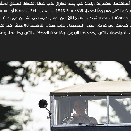
الشركة مقاربة مختلفة لكل من طرز Reborn التي أطلقتها. نستعرض بادئ ذي بدء الطراز الذي شكل نقطة انطلاق
أي طراز Land Rover Series I، أو بتعبير أبسط طراز لاند روفر كم
إلى التسمية كوسم بأثر رجعي عند طرح السلسلة الثانية Series II). أعلنت الشركة سنة 2016 عن إنتاج خمسة
الطراز Series I Reborn، فيما يبلغ اليوم عدد الطلبات التي قُدمت إلى فريق 
نقص بحسب المواصفات التي يحددها الزبون، وقاعدة العجلات التي يطلبها، وعم