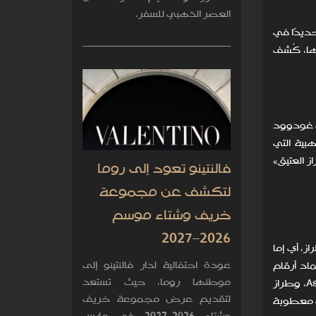
العصر الذهبي للسفر.
حديدًا في
سها، كُشف
ان غودوود
ذهبية التي
 الجديدة ذات الطراز العتيق»
فالنتينو تعود إلى روما
لتكشف عن مجموعة
خريف وشتاء موسم
2026–2027
راز، أي إما
عودة احتفالية لدار فالنتينو إلى
اد أرقام
موطنها روما، حيث تستعد
الهياكل الداخلية الأصلية ومسارات الإنتاج الأصلية (كما هو عليه الحال في السيارات من طرازي Jaguar XKSS، وAston Martin DB4 GT، وطراز
لتقديم عرض مجموعة خريف
ا سيارات معطوبة