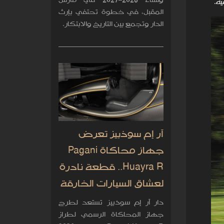
وشتاء 2026–2027 في مارس
ه.
المقبل، في خطوة تحتفي بإرث
الدار وتجمع بين التاريخ والابتكار.
آر إم سوذبيز تعرض
جهاز محاكاة Pagani
Huayra R.. قطعة نادرة
لعشاق السيارات الخارقة
دار آر إم سوذبيز تستعد لطرح
جهاز المحاكاة الرسمي لطراز