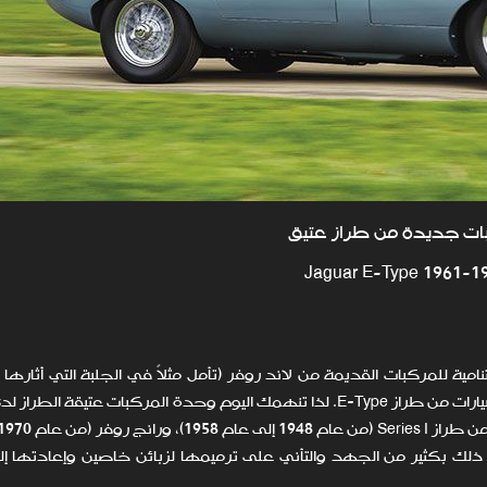
ت جديدة من طراز عتيق
Jaguar E-Type 1961-1
Defender)، والاستحسان الراسخ للسيارات من طراز E-Type. لذا تنهمك اليوم وحدة المركبات عتيقة 
 عام 1961 إلى عام 1974) لتنكب بعد ذلك بكثير من الجهد والتأني على ترميمها لزبائن خاصين وإعادته