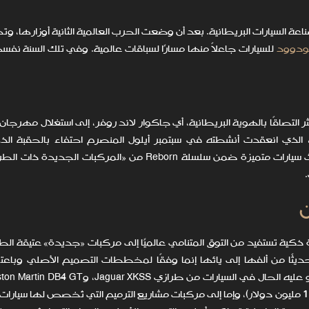
السيارات البريطانية. بعد أن وضعت الحرب العالمية الثانية أوزارها، وت
دوود
للسيارات جاعلاً منها مسارًا لسباقات عالمية. وفي تلك السنة نف
ثر التصاقًا بالهوية البريطانية، أي جاكوار لاند روفر، إلى استغلال مهرج
دة إحياء غودوود»)، الذي انعقدت أنشطته في سبتمبر أيلول المنصرم احتفاء بالحقبة ال
شهدتها الحلبة من عام 1948 إلى عام 1966، لإطلاق ثلاث سيارات متميزة ضمن سلسلة Reborn من «المركبات
ن
 لاند روفر خطوة ذكية تستفيد من التوق المتنامي عالميًا إلى مركبات «جديدة» عتيقة الط
حديثًا من ألفها إلى يائها إنما وفقًا لمخططات التصميم الأصلي وباعتم
Jaguar D-Type المخطط لإنتاجه، وكلها تُقدر بأكثر من 1.3 مليون دولار)، وإما إلى مركبات مشاريع الترميم التي تُخصص له