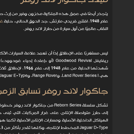
ميلاد جاكوار لاند روفر
يتجذر أيضًا في عمق هذه الملكية مخزون وفير من إرث صناعة 
عام 1948، افتتح فريدي مارتش، جد الدوق الحالي، حلبة
غو
النقاب عالميًا عن أول سيارة من طراز لاند روفر.
ليس مستغربًا على الإطلاق إذًا أن تعمد علامة السيارات الأك
ريفايفل Goodwood Revival (أو «إعا
هي Land Rover Series I، وRange Rover، وJaguar E-Type.
جاكوار لاند روفر تسابق الزم
تشكل سلسلة Reborn Series من جاكوار
إلى طرز متواصلة الإنتاج، على غرار المركبات التي تُبنى 