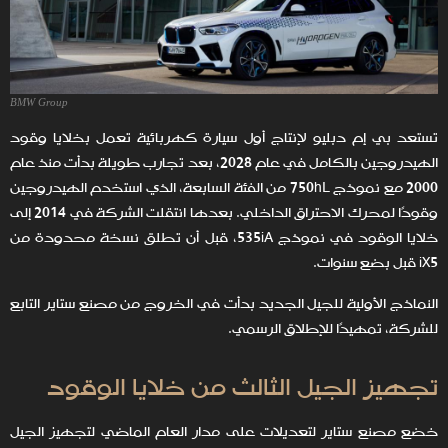
BMW Group
تستعد بي إم دبليو لإنتاج أول سيارة كهربائية تعمل بخلايا وقود
الهيدروجين بالكامل في عام 2028، بعد تجارب طويلة بدأت منذ عام
2000 مع نموذج 750hL من الفئة السابعة، الذي استخدم الهيدروجين
وقودًا لمحرك الاحتراق الداخلي. بعدها انتقلت الشركة في 2014 إلى
خلايا الوقود في نموذج 535iA، قبل أن تطلق نسخة محدودة من
iX5 قبل بضع سنوات.
النماذج الأولية للجيل الجديد بدأت في الخروج من مصنع ستاير التابع
للشركة، تمهيدًا للإطلاق الرسمي.
تجهيز الجيل الثالث من خلايا الوقود
خضع مصنع ستاير لتعديلات على مدار العام الماضي لتجهيز الجيل