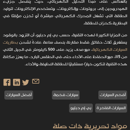
بالعكس على مبدأ التحليل الكهربائي، حيث ينفصل جزيء
الهيدروجين إلى بروتونات وإلكترونات، وتستخدم الإلكترونات لتوليد
الطاقة التي تشغل المحرك الكهربائي مباشرة أو تُخزن مؤقتًا في
البطارية كخزان للطاقة.
من المزايا الكبيرة لهذه التقنية، حسب بي إم دبليو، أن التزود بالوقود
يستغرق ثلاث دقائق فقط مقارنة بنصف ساعة عادةً لشحن
بطاريات
السيارات الكهربائية
، مع مدى يزيد على 500 كيلومتر في الجيل الثاني
من iX5، مع الحفاظ على الأداء حتى في الطقس البارد، ما يعزز مكانة
هذه التقنية لتكون خيارًا مستقبليًا للطاقة النظيفة والأداء.
أفخم السيارات
سيارات فخمة
أفضل السيارات
السيارات الفاخرة
بي إم دبليو
مواد تحريرية ذات صلة