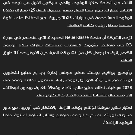
الثالث من أنظمة خلايا الوقود، والذي سيكون الأول من نوعه في
الإنتاج التجاري. يتميز هذا الجيل بصغر حجمه بنسبة 25% مقارنة بخلايا
الوقود المستخدمة في سيارات iX5 التجريبية، مع الحفاظ على القوة
نفسها بفضل زيادة كثافة الطاقة.
تزعم الشركة أن منصة Neue Klasse الجديدة، التي ستظهر في سيارة
iX3 في ميونيخ، صُممت لاستيعاب محركات سيارات خلايا الوقود
الكهربائية، ما يجعل كل من iX3 و iX5 المرشحين الأوفر حظًا لتطبيق
التقنية.
وأوضح يواكيم بوست، عضو مجلس إدارة بي إم دبليو للتطوير،
لمجلة فوربس أن "إطلاق أول نموذج إنتاجي يعمل بخلايا الوقود في
2028 سيضيف نظام دفع عالي الأداء وفعالاً للغاية، وبدون انبعاثات،
إلى محفظة منتجاتنا متعددة الخيارات التكنولوجية.
اختيار ستاير موقعًا للإنتاج يؤكد التزامنا بالابتكار في أوروبا، مع دور
محوري لمراكز بي إم دبليو في ميونيخ وستاير لتطوير أنظمة خلايا
الوقود الرائدة".