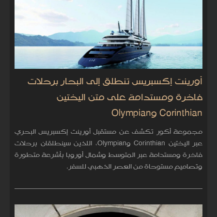
أورينت إكسبريس تنطلق إلى البحار برحلات
فاخرة ومستدامة على متن اليختين
Corinthian وOlympian
مجموعة أكور تكشف عن مستقبل أورينت إكسبريس البحري
عبر اليختين Corinthian وOlympian، اللذين سينطلقان برحلات
فاخرة ومستدامة عبر المتوسط وشمال أوروبا بأشرعة متطورة
وتصاميم مستوحاة من العصر الذهبي للسفر.