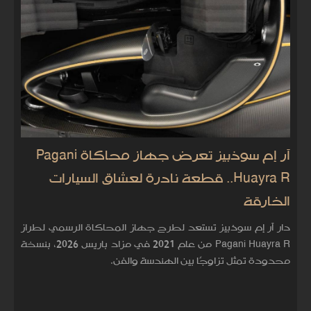
آر إم سوذبيز تعرض جهاز محاكاة Pagani
Huayra R.. قطعة نادرة لعشاق السيارات
الخارقة
دار آر إم سوذبيز تستعد لطرح جهاز المحاكاة الرسمي لطراز
Pagani Huayra R من عام 2021 في مزاد باريس 2026، بنسخة
محدودة تمثل تزاوجًا بين الهندسة والفن.