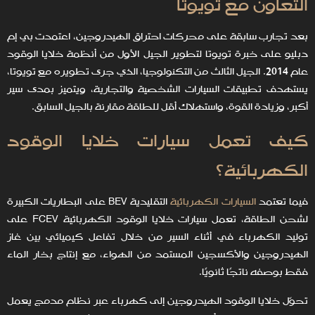
التعاون مع تويوتا
بعد تجارب سابقة على محركات احتراق الهيدروجين، اعتمدت بي إم
دبليو على خبرة تويوتا لتطوير الجيل الأول من أنظمة خلايا الوقود
عام 2014. الجيل الثالث من التكنولوجيا، الذي جرى تطويره مع تويوتا،
يستهدف تطبيقات السيارات الشخصية والتجارية، ويتميز بمدى سير
أكبر، وزيادة القوة، واستهلاك أقل للطاقة مقارنة بالجيل السابق.
كيف تعمل سيارات خلايا الوقود
الكهربائية؟
فيما تعتمد
السيارات الكهربائية
التقليدية BEV على البطاريات الكبيرة
لشحن الطاقة، تعمل سيارات خلايا الوقود الكهربائية FCEV على
توليد الكهرباء في أثناء السير من خلال تفاعل كيميائي بين غاز
الهيدروجين والأكسجين المستمد من الهواء، مع إنتاج بخار الماء
فقط بوصفه ناتجًا ثانويًا.
تحوّل خلايا الوقود الهيدروجين إلى كهرباء عبر نظام مدمج يعمل