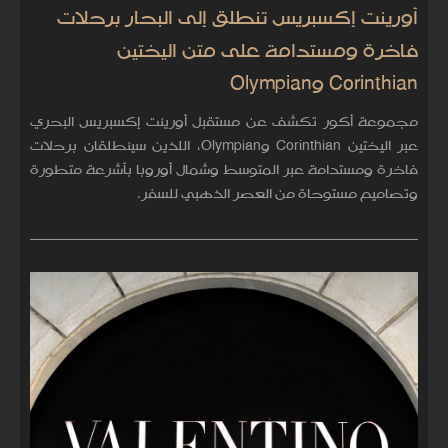
أورينت إكسبريس تنطلق إلى البحار برحلات
فاخرة ومستدامة على متن اليختين
Corinthian وOlympian
مجموعة أكور تكشف عن مستقبل أورينت إكسبريس البحري
عبر اليختين Corinthian وOlympian، اللذين سينطلقان برحلات
فاخرة ومستدامة عبر المتوسط وشمال أوروبا بأشرعة متطورة
وتصاميم مستوحاة من العصر الذهبي للسفر.