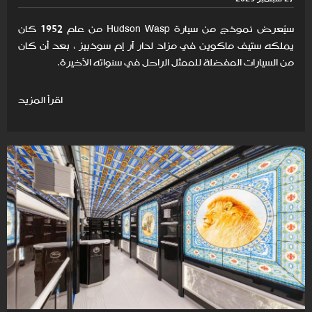
سيُعرض نموذج من سيارة Hudson Wasp من عام 1952 كان
يملكه ستيف ماكوين في مزاد لدار آر إم سوذبيز ، بعد أن كان
من السيارات المفضلة للممثل الراحل في سنواته الأخيرة.
اقرأ المزيد